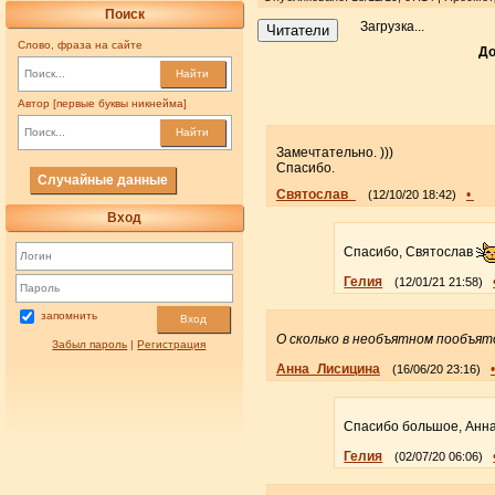
Поиск
Загрузка...
Читатели
Слово, фраза на сайте
До
Найти
Автор [первые буквы никнейма]
Найти
Замечтательно. )))
Спасибо.
Случайные данные
Святослав_
•
(12/10/20 18:42)
Вход
Спасибо, Святослав
Гелия
(12/01/21 21:58)
запомнить
Вход
О сколько в необъятном пообъят
Забыл пароль
|
Регистрация
Анна_Лисицина
(16/06/20 23:16)
Спасибо большое, Анн
Гелия
(02/07/20 06:06)