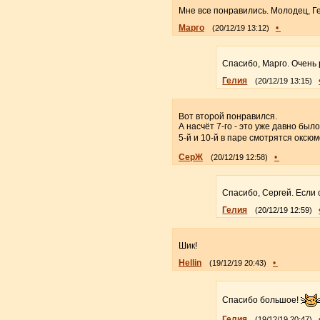
Мне все понравились. Молодец, Ге
Марго
•
(20/12/19 13:12)
Спасибо, Марго. Очень
Гелия
(20/12/19 13:15)
Вот второй понравился.
А насчёт 7-го - это уже давно был
5-й и 10-й в паре смотрятся оксю
СерЖ
•
(20/12/19 12:58)
Спасибо, Сергей. Если 
Гелия
(20/12/19 12:59)
Шик!
Hellin
•
(19/12/19 20:43)
Спасибо большое!
Гелия
(19/12/19 20:47)