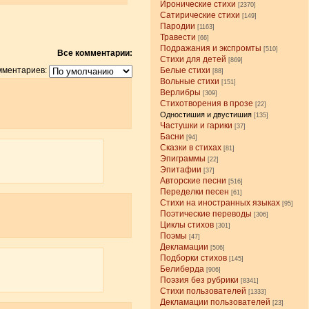
Иронические стихи
[2370]
Сатирические стихи
[149]
Пародии
[1163]
Травести
[66]
Подражания и экспромты
[510]
Все комментарии:
Стихи для детей
[869]
Белые стихи
мментариев:
[88]
Вольные стихи
[151]
Верлибры
[309]
Стихотворения в прозе
[22]
Одностишия и двустишия
[135]
Частушки и гарики
[37]
Басни
[94]
Сказки в стихах
[81]
Эпиграммы
[22]
Эпитафии
[37]
Авторские песни
[516]
Переделки песен
[61]
Стихи на иностранных языках
[95]
Поэтические переводы
[306]
Циклы стихов
[301]
Поэмы
[47]
Декламации
[506]
Подборки стихов
[145]
Белиберда
[906]
Поэзия без рубрики
[8341]
Стихи пользователей
[1333]
Декламации пользователей
[23]