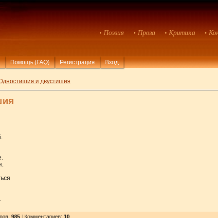
• Поэзия
• Проза
• Критика
• Ко
Помощь (FAQ)
Регистрация
Вход
Одностишия и двустишия
шия
.
.
н.
ться
.
тров
:
985
| Комментариев:
10