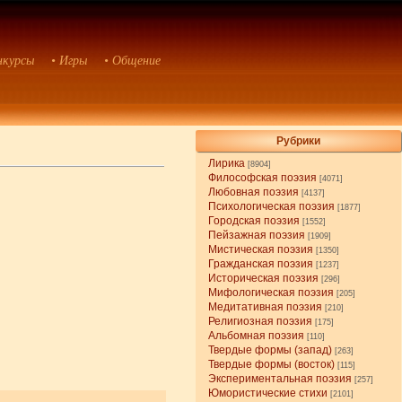
нкурсы
• Игры
• Общение
Рубрики
Лирика
[8904]
Философская поэзия
[4071]
Любовная поэзия
[4137]
Психологическая поэзия
[1877]
Городская поэзия
[1552]
Пейзажная поэзия
[1909]
Мистическая поэзия
[1350]
Гражданская поэзия
[1237]
Историческая поэзия
[296]
Мифологическая поэзия
[205]
Медитативная поэзия
[210]
Религиозная поэзия
[175]
Альбомная поэзия
[110]
Твердые формы (запад)
[263]
Твердые формы (восток)
[115]
Экспериментальная поэзия
[257]
Юмористические стихи
[2101]