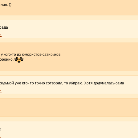
лия. ))
 рада
•
о у кого-то из юмористов-сатириков.
моронно.
седьмой уже кто- то точно сотворил, то убираю. Хотя додумалась сама
•
•