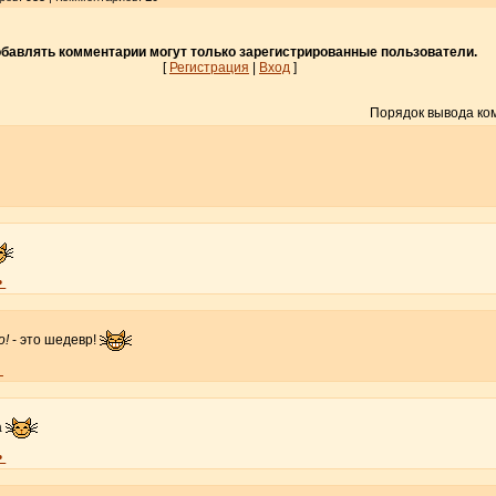
бавлять комментарии могут только зарегистрированные пользователи.
[
Регистрация
|
Вход
]
Порядок вывода ко
•
о!
- это шедевр!
•
а
•