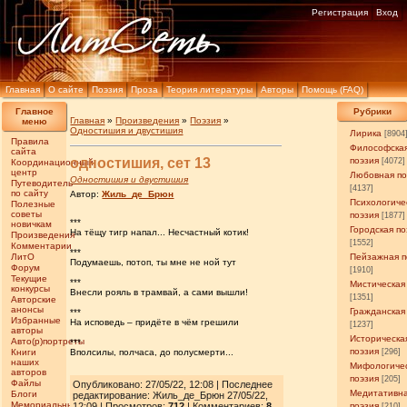
Регистрация
Вход
Главная
О сайте
Поэзия
Проза
Теория литературы
Авторы
Помощь (FAQ)
Главное
Рубрики
Главная
»
Произведения
»
Поэзия
»
меню
Одностишия и двустишия
Лирика
[8904
Правила
Философска
сайта
одностишия, сет 13
поэзия
[4072]
Координационный
центр
Любовная по
Одностишия и двустишия
Путеводитель
[4137]
по сайту
Автор:
Жиль_де_Брюн
Психологиче
Полезные
советы
поэзия
[1877]
***
новичкам
Городская по
На тёщу тигр напал... Несчастный котик!
Произведения
[1552]
Комментарии
***
ЛитО
Пейзажная п
Подумаешь, потоп, ты мне не ной тут
Форум
[1910]
Текущие
***
Мистическая
конкурсы
Внесли рояль в трамвай, а сами вышли!
[1351]
Авторские
анонсы
Гражданская
***
Избранные
На исповедь – придёте в чём грешили
[1237]
авторы
Историческа
Авто(р)портреты
***
поэзия
Книги
Вполсилы, полчаса, до полусмерти...
[296]
наших
Мифологиче
авторов
поэзия
[205]
Файлы
Опубликовано: 27/05/22, 12:08 | Последнее
Медитативн
Блоги
редактирование: Жиль_де_Брюн 27/05/22,
Мемориальные
12:09 | Просмотров
:
712
| Комментариев:
8
поэзия
[210]