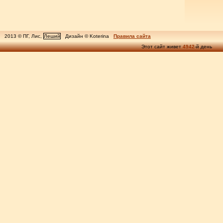
2013 © ПГ, Лис,
Леший
Дизайн © Koterina
Правила сайта
Этот сайт живет
4942
-й день