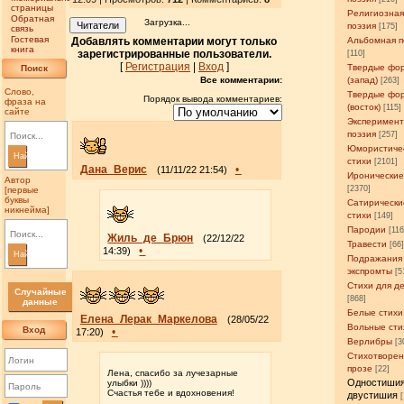
страницы
Религиозна
Обратная
Загрузка...
Читатели
поэзия
[175]
связь
Гостевая
Добавлять комментарии могут только
Альбомная п
книга
зарегистрированные пользователи.
[110]
[
Регистрация
|
Вход
]
Твердые фо
Поиск
Все комментарии:
(запад)
[263]
Слово,
Твердые фо
Порядок вывода комментариев:
фраза на
(восток)
[115]
сайте
Эксперимен
поэзия
[257]
Юмористиче
Найти
стихи
[2101]
Дана_Верис
•
(11/11/22 21:54)
Иронические
Автор
[2370]
[первые
буквы
Сатирически
никнейма]
стихи
[149]
Пародии
[11
Жиль_де_Брюн
(22/12/22
Травести
[66
•
14:39)
Найти
Подражания
экспромты
[5
Стихи для д
Случайные
[868]
данные
Белые стихи
Елена_Лерак_Маркелова
(28/05/22
Вольные сти
Вход
•
17:20)
Верлибры
[3
Стихотворен
прозе
[22]
Лена, спасибо за лучезарные
Одностишия
улыбки ))))
Счастья тебе и вдохновения!
двустишия