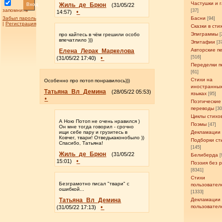
Частушки и 
Вход
Жиль_де_Брюн
(31/05/22
запомнить
[37]
•
14:57)
Забыл пароль
Басни
[94]
|
Регистрация
Сказки в сти
Эпиграммы
про кайтесь в чём грешили особо
[
впечатлило )))
Эпитафии
[3
Авторские п
Елена_Лерак_Маркелова
•
[516]
(31/05/22 17:40)
Переделки п
[61]
Стихи на
Особенно про потоп понравилось)))
иностранны
Татьяна_Вл_Демина
(28/05/22 05:53)
языках
[95]
•
Поэтические
переводы
[3
Циклы стихо
А Ною Потоп не очень нравился )
Поэмы
[47]
Он мне тогда говорил - срочно
ищи себе пару и грузитесь в
Декламации
Ковчег, твари! Отведькаконобыло ))
Подборки ст
Спасибо, Татьяна!
[145]
Жиль_де_Брюн
(31/05/22
Белиберда
[
•
15:01)
Поэзия без 
[8341]
Стихи
Безграмотно писал "твари" с
пользовател
ошибкой...
[1333]
Татьяна_Вл_Демина
Декламации
•
пользовател
(31/05/22 17:13)