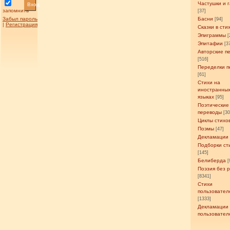
Частушки и 
Вход
запомнить
[37]
Забыл пароль
Басни
[94]
|
Регистрация
Сказки в сти
Эпиграммы
[
Эпитафии
[3
Авторские п
[516]
Переделки п
[61]
Стихи на
иностранны
языках
[95]
Поэтические
переводы
[3
Циклы стихо
Поэмы
[47]
Декламации
Подборки ст
[145]
Белиберда
[
Поэзия без 
[8341]
Стихи
пользовател
[1333]
Декламации
пользовател