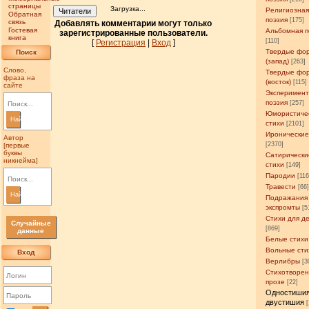
страницы
Загрузка...
Религиозна
Читатели
Обратная
поэзия
[175]
связь
Добавлять комментарии могут только
Гостевая
Альбомная п
зарегистрированные пользователи.
книга
[110]
[
Регистрация
|
Вход
]
Твердые фо
Поиск
(запад)
[263]
Слово,
Твердые фо
фраза на
(восток)
[115]
сайте
Эксперимен
поэзия
[257]
Юмористиче
Найти
стихи
[2101]
Иронические
Автор
[2370]
[первые
буквы
Сатирически
никнейма]
стихи
[149]
Пародии
[11
Травести
[66
Найти
Подражания
экспромты
[5
Стихи для д
Случайные
[869]
данные
Белые стихи
Вольные сти
Вход
Верлибры
[3
Стихотворен
прозе
[22]
Одностишия
двустишия