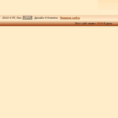
2013 © ПГ, Лис,
Леший
Дизайн © Koterina
Правила сайта
Этот сайт живет
4940
-й день