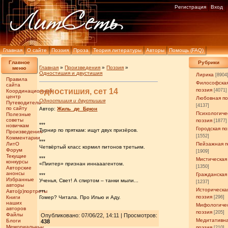
Регистрация
Вход
Главная
О сайте
Поэзия
Проза
Теория литературы
Авторы
Помощь (FAQ)
Главное
Рубрики
Главная
»
Произведения
»
Поэзия
»
меню
Одностишия и двустишия
Лирика
[8904
Правила
Философска
сайта
одностишия, сет 14
поэзия
[4071]
Координационный
центр
Любовная по
Одностишия и двустишия
Путеводитель
[4137]
по сайту
Автор:
Жиль_де_Брюн
Психологиче
Полезные
советы
поэзия
[1877]
***
новичкам
Городская по
Турнир по пряткам: ищут двух призёров.
Произведения
[1552]
Комментарии
***
ЛитО
Пейзажная п
Четвёртый класс кормил питонов третьим.
Форум
[1909]
Текущие
***
Мистическая
конкурсы
«Пиитер» признан иннааагентом.
[1350]
Авторские
анонсы
Гражданская
***
Избранные
Ученья, Свет! А спиртом – танки мыли...
[1237]
авторы
Историческа
Авто(р)портреты
***
поэзия
Книги
Гомер? Читала. Про Илью и Аду.
[296]
наших
Мифологиче
авторов
поэзия
[205]
Файлы
Опубликовано: 07/06/22, 14:11 | Просмотров
:
Медитативн
Блоги
438
Мемориальные
поэзия
[210]