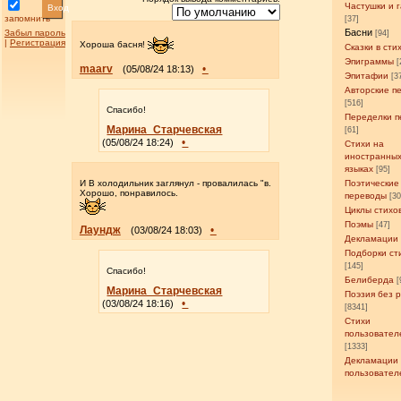
Частушки и 
Вход
запомнить
[37]
Басни
Забыл пароль
[94]
|
Регистрация
Хороша басня!
Сказки в сти
Эпиграммы
[
maarv
•
(05/08/24 18:13)
Эпитафии
[3
Авторские п
[516]
Спасибо!
Переделки п
Марина_Старчевская
[61]
•
(05/08/24 18:24)
Стихи на
иностранны
языках
[95]
Поэтические
И В холодильник заглянул - провалилась "в.
Хорошо, понравилось.
переводы
[3
Циклы стихо
Поэмы
[47]
Лаундж
•
(03/08/24 18:03)
Декламации
Подборки ст
[145]
Спасибо!
Белиберда
[
Марина_Старчевская
Поэзия без 
•
(03/08/24 18:16)
[8341]
Стихи
пользовател
[1333]
Декламации
пользовател