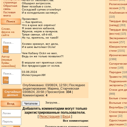
Потел от любопытства:
страницы
Обшарил антресоли,
Религиозна
Обратная
Вмиг позабыв о соли,
поэзия
[175]
связь
Соседский супчик отхлебнул
Гостевая
Альбомная п
И в холодильник заглянул,
книга
[110]
Промолвил:
Твердые фо
Поиск
— Как приятно,
(запад)
Что в кухне всё опрятно!
[263]
Я знаю многих кабанов,
Слово,
Твердые фо
Жрунов, нерях и пачкунов.
фраза на
(восток)
[115]
Тупые свиньи, ой-ё-ёй,
сайте
Но ты, приятель, не такой!
Эксперимен
поэзия
[257]
Хозяин хрюкнул, вот дела,
Юмористиче
И в шею вытолкал Осла!
Найти
стихи
[2101]
Чем Кабану Осёл не мил,
Иронические
Ведь он же только похвалил?!
Автор
[2369]
[первые
В морали нет приятных слов:
буквы
Сатирически
Все предрассудки от ослов.
никнейма]
стихи
[149]
03.08.2024
Пародии
[11
Иллюстрация ИИ
Травести
[66
Найти
Подражания
Опубликовано: 03/08/24, 12:59 | Последнее
экспромты
[5
редактирование: Марина_Старчевская
Стихи для д
Случайные
03/08/24, 20:58 | Просмотров
:
334
|
[869]
данные
Комментариев:
4
Белые стихи
Загрузка...
Вольные сти
Читатели
Вход
Верлибры
[3
Добавлять комментарии могут только
Стихотворен
зарегистрированные пользователи.
прозе
[22]
[
Регистрация
|
Вход
]
Одностишия
Все комментарии:
двустишия
[1
Порядок вывода комментариев: