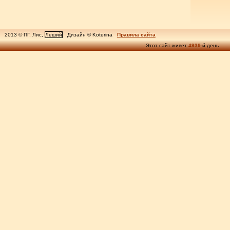
2013 © ПГ, Лис,
Леший
Дизайн © Koterina
Правила сайта
Этот сайт живет
4939
-й день