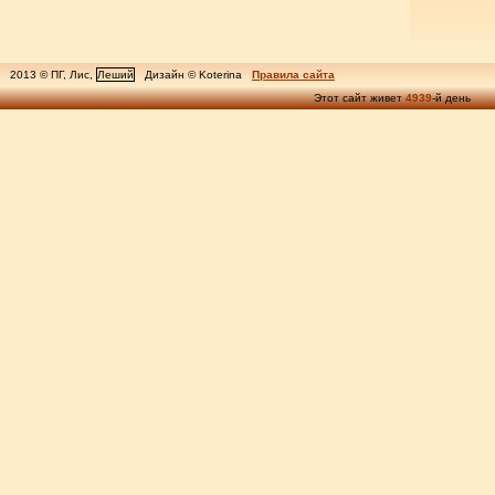
2013 © ПГ, Лис,
Леший
Дизайн © Koterina
Правила сайта
Этот сайт живет
4939
-й день