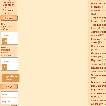
страницы
Религиозна
Обратная
поэзия
[175]
связь
Гостевая
Альбомная п
книга
[110]
Твердые фо
Поиск
(запад)
[263]
Слово,
Твердые фо
фраза на
(восток)
[115]
сайте
Эксперимен
поэзия
[257]
Юмористиче
Найти
стихи
[2101]
Иронические
Автор
[2370]
[первые
буквы
Сатирически
никнейма]
стихи
[149]
Пародии
[11
Травести
[66
Найти
Подражания
экспромты
[5
Стихи для д
Случайные
[869]
данные
Белые стихи
Вольные сти
Вход
Верлибры
[3
Стихотворен
прозе
[22]
Одностишия
двустишия
[1