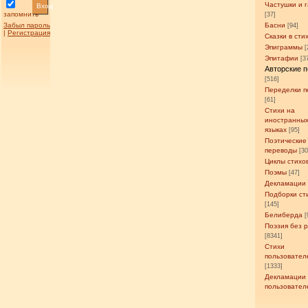
Частушки и 
Вход
запомнить
[37]
Забыл пароль
Басни
[94]
|
Регистрация
Сказки в сти
Эпиграммы
[
Эпитафии
[3
Авторские 
[516]
Переделки п
[61]
Стихи на
иностранны
языках
[95]
Поэтические
переводы
[3
Циклы стихо
Поэмы
[47]
Декламации
Подборки ст
[145]
Белиберда
[
Поэзия без 
[8341]
Стихи
пользовател
[1333]
Декламации
пользовател