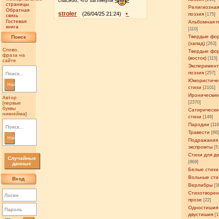
спасибо, что заглянули
страницы
Религиозна
Обратная
stroler
•
(26/04/25 21:24)
поэзия
[175]
связь
Гостевая
Альбомная п
книга
[110]
Твердые фо
Поиск
(запад)
[263]
Слово,
Твердые фо
фраза на
(восток)
[115]
сайте
Эксперимен
поэзия
[257]
Юмористиче
Найти
стихи
[2101]
Иронические
Автор
[2370]
[первые
буквы
Сатирически
никнейма]
стихи
[149]
Пародии
[11
Травести
[66
Найти
Подражания
экспромты
[5
Стихи для д
Случайные
[869]
данные
Белые стихи
Вольные сти
Вход
Верлибры
[3
Стихотворен
прозе
[22]
Одностишия
двустишия
[1