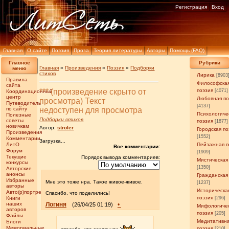
Регистрация
Вход
Главная
О сайте
Поэзия
Проза
Теория литературы
Авторы
Помощь (FAQ)
Главное
Рубрики
Главная
»
Произведения
»
Поэзия
»
Подборки
меню
стихов
Лирика
[8903
Правила
Философска
сайта
*** (произведение скрыто от
поэзия
[4071]
Координационный
центр
Любовная по
просмотра) Текст
Путеводитель
[4137]
по сайту
недоступен для просмотра
Психологиче
Полезные
Подборки стихов
советы
поэзия
[1877]
новичкам
Автор:
stroler
Городская по
Произведения
[1552]
Комментарии
Загрузка...
ЛитО
Пейзажная п
Все комментарии:
Форум
[1909]
Текущие
Порядок вывода комментариев:
Мистическая
конкурсы
[1350]
Авторские
анонсы
Гражданская
Избранные
Мне это тоже нра. Такое живое-живое.
[1237]
авторы
Историческа
Авто(р)портреты
Спасибо, что поделились!
поэзия
Книги
[296]
наших
Логиня
•
(26/04/25 01:19)
Мифологиче
авторов
поэзия
[205]
Файлы
Медитативн
Блоги
Мемориальные
поэзия
[210]