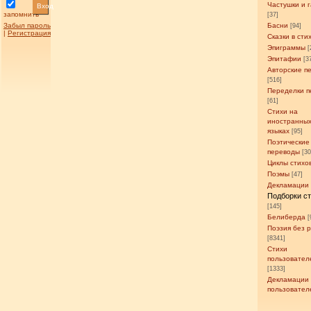
Частушки и 
Вход
запомнить
[37]
Забыл пароль
Басни
[94]
|
Регистрация
Сказки в сти
Эпиграммы
[
Эпитафии
[3
Авторские п
[516]
Переделки п
[61]
Стихи на
иностранны
языках
[95]
Поэтические
переводы
[3
Циклы стихо
Поэмы
[47]
Декламации
Подборки с
[145]
Белиберда
[
Поэзия без 
[8341]
Стихи
пользовател
[1333]
Декламации
пользовател