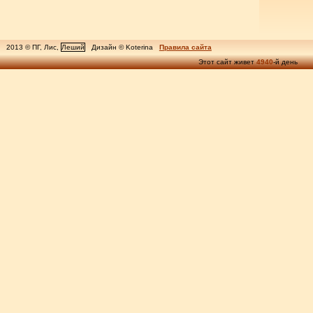
2013 © ПГ, Лис,
Леший
Дизайн © Koterina
Правила сайта
Этот сайт живет
4940
-й день