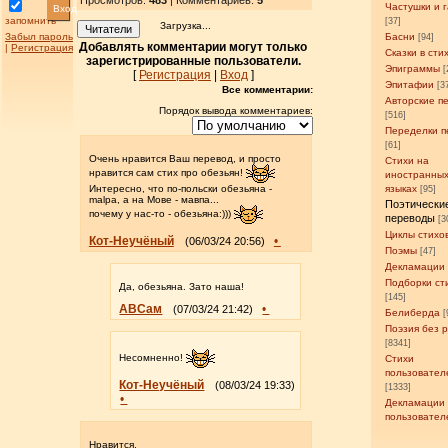
Просмотров
:
483
| Комментариев:
5
Частушки и 
Вход
запомнить
[37]
Загрузка...
Читатели
Забыл пароль
Басни
[94]
Добавлять комментарии могут только
|
Регистрация
Сказки в сти
зарегистрированные пользователи.
Эпиграммы
[
[
Регистрация
|
Вход
]
Эпитафии
[3
Все комментарии:
Авторские п
Порядок вывода комментариев:
[516]
Переделки п
[61]
Очень нравится Ваш перевод, и просто
Стихи на
нравится сам стих про обезьян!
иностранны
языках
Интересно, что по-польски обезьяна -
[95]
malpa, а на Мове - мавпа...
Поэтически
почему у нас-то - обезьяна:)))
переводы
[3
Циклы стихо
Кот-Неучёный
•
(06/03/24 20:56)
Поэмы
[47]
Декламации
Подборки ст
Да, обезьяна. Зато наша!
[145]
АВСам
•
(07/03/24 21:42)
Белиберда
[
Поэзия без 
[8341]
Несомненно!
Стихи
пользовател
Кот-Неучёный
(08/03/24 19:33)
[1333]
•
Декламации
пользовател
Нравится.