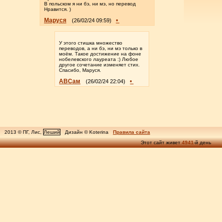
В польском я ни бэ, ни мэ, но перевод
Нравится. )
Маруся
•
(26/02/24 09:59)
У этого стишка множество
переводов, а ни бэ, ни мэ только в
моём. Такое достижение на фоне
нобелевского лауреата :) Любое
другое сочетание изменяет стих.
Спасибо, Маруся.
АВСам
•
(26/02/24 22:04)
2013 © ПГ, Лис,
Леший
Дизайн © Koterina
Правила сайта
Этот сайт живет
4941
-й день