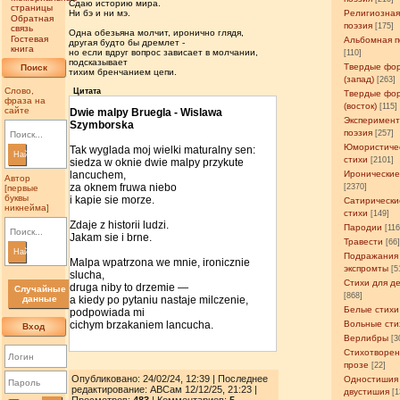
Сдаю историю мира.
страницы
Религиозна
Ни бэ и ни мэ.
Обратная
поэзия
[175]
связь
Одна обезьяна молчит, иронично глядя,
Гостевая
Альбомная п
другая будто бы дремлет -
книга
но если вдруг вопрос зависает в молчании,
[110]
подсказывает
Твердые фо
Поиск
тихим бренчанием цепи.
(запад)
[263]
Слово,
Цитата
Твердые фо
фраза на
(восток)
[115]
сайте
Dwie malpy Bruegla - Wislawa
Эксперимен
Szymborska
поэзия
[257]
Юмористиче
Tak wyglada moj wielki maturalny sen:
Найти
стихи
[2101]
siedza w oknie dwie malpy przykute
Иронические
lancuchem,
Автор
za oknem fruwa niebo
[2370]
[первые
буквы
i kapie sie morze.
Сатирически
никнейма]
стихи
[149]
Zdaje z historii ludzi.
Пародии
[11
Jakam sie i brne.
Травести
[66
Найти
Подражания
Malpa wpatrzona we mnie, ironicznie
экспромты
[5
slucha,
Стихи для д
druga niby to drzemie —
Случайные
[868]
данные
a kiedy po pytaniu nastaje milczenie,
Белые стихи
podpowiada mi
Вольные сти
cichym brzakaniem lancucha.
Вход
Верлибры
[3
Стихотворен
прозе
[22]
Опубликовано: 24/02/24, 12:39 | Последнее
Одностишия
редактирование: АВСам 12/12/25, 21:23 |
двустишия
[1