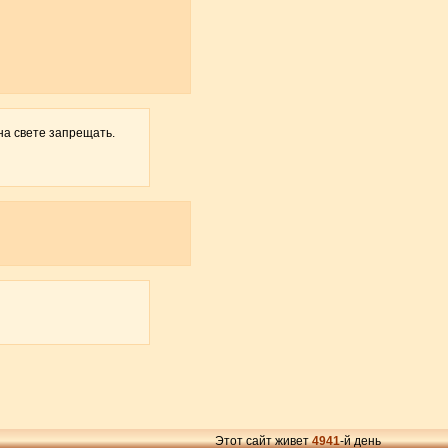
на свете запрещать.
Этот сайт живет
4941
-й день