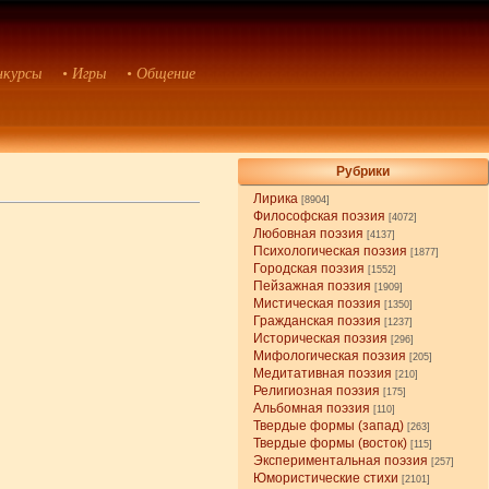
нкурсы
• Игры
• Общение
Рубрики
Лирика
[8904]
Философская поэзия
[4072]
Любовная поэзия
[4137]
Психологическая поэзия
[1877]
Городская поэзия
[1552]
Пейзажная поэзия
[1909]
Мистическая поэзия
[1350]
Гражданская поэзия
[1237]
Историческая поэзия
[296]
Мифологическая поэзия
[205]
Медитативная поэзия
[210]
Религиозная поэзия
[175]
Альбомная поэзия
[110]
Твердые формы (запад)
[263]
Твердые формы (восток)
[115]
Экспериментальная поэзия
[257]
Юмористические стихи
[2101]