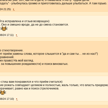
одать" - улыбнулась громко и приготовилась дальше улыбаться. А там горько. 
•
24 21:25)
айта исправлена и отзыв возвращен)
. Оно и смешно вроде, да не до смеха становится.
а
•
08/24 17:11)
е стихотворение.
ит приём замены слова, которое слышится в "да и сам ты… не из нас!")
сравнений.
 их право) На мой взгляд.
 за повышение рождаемости) и поиск виноватых.
о стиш вам понравился и что приём считался)
ие рожать совпадают целиком и полностью, жаль только, что власть придерж
орачивает, равно как и поиск стрелочников.
•
08/24 17:10)