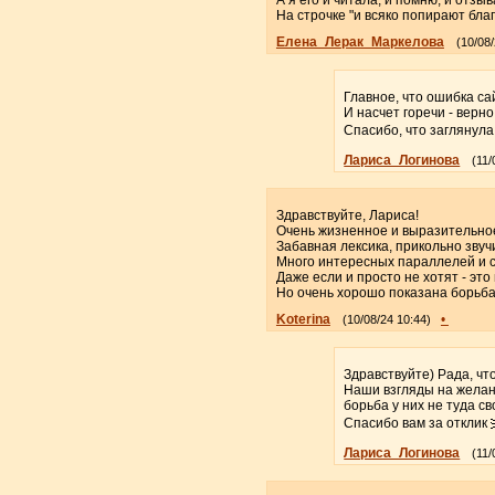
На строчке "и всяко попирают благ
Елена_Лерак_Маркелова
(10/08/
Главное, что ошибка с
И насчет горечи - верно
Спасибо, что заглянул
Лариса_Логинова
(11/
Здравствуйте, Лариса!
Очень жизненное и выразительно
Забавная лексика, прикольно звуч
Много интересных параллелей и 
Даже если и просто не хотят - это
Но очень хорошо показана борьба
Koterina
•
(10/08/24 10:44)
Здравствуйте) Рада, чт
Наши взгляды на желан
борьба у них не туда св
Спасибо вам за отклик
Лариса_Логинова
(11/