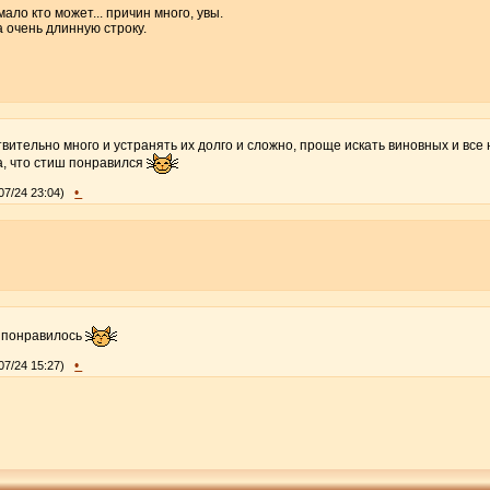
мало кто может... причин много, увы.
 очень длинную строку.
вительно много и устранять их долго и сложно, проще искать виновных и все 
а, что стиш понравился
•
07/24 23:04)
м понравилось
•
07/24 15:27)