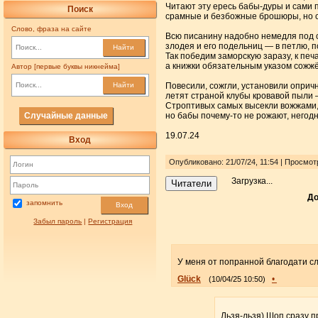
Читают эту ересь бабы-дуры и сами
Поиск
срамные и безбожные брошюры, но сп
Слово, фраза на сайте
Всю писанину надобно немедля под 
злодея и его подельниц — в петлю, п
Найти
Так победим заморскую заразу, к печ
а книжки обязательным указом сожж
Автор [первые буквы никнейма]
Повесили, сожгли, установили опри
Найти
летят страной клубы кровавой пыли 
Строптивых самых высекли вожжами, 
Случайные данные
но бабы почему-то не рожают, негод
19.07.24
Вход
Опубликовано: 21/07/24, 11:54 | Просмот
Загрузка...
Читатели
До
запомнить
Вход
Забыл пароль
|
Регистрация
У меня от попранной благодати сл
Glück
•
(10/04/25 10:50)
Льзя-льзя) Шоп сразу 