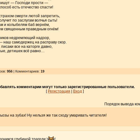
 пишут — Господи прости —
особ есть отечество спасти!
страхом смерти лютой запретить,
олучит по заслугам волчья сыть!
ам и колыбелям баб вернём,
ём священным праведным огнём!
чников недремлющий надзор,
— наш самодержец на расправу скор.
писаки все на каторге давно,
ные, детишек всё равно…
ров
:
956
| Комментариев:
19
бавлять комментарии могут только зарегистрированные пользователи.
[
Регистрация
|
Вход
]
Порядок вывода ко
ьозы на зубах! Ну нельзя же так сходу умаривать читателя!
проникся глубиной трагеди