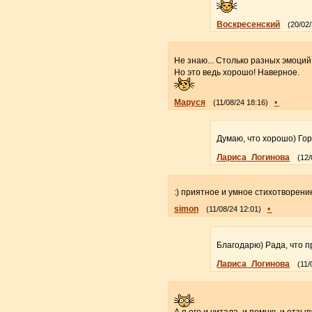
Воскресенский
(20/02
Не знаю... Столько разных эмоций.
Но это ведь хорошо! Наверное.
Маруся
•
(11/08/24 18:16)
Думаю, что хорошо) Гор
Лариса_Логинова
(12/
:) приятное и умное стихотворени
simon
•
(11/08/24 12:01)
Благодарю) Рада, что п
Лариса_Логинова
(11/
А я его и читала, и помню, и отзыв