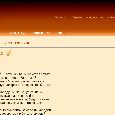
• Поэзия
• Проза
• Критика
• Ко
Помощь (FAQ)
Регистрация
Вход
Сатирические стихи
ах
е — детишек бабы не хотят рожать,
яко попирают благодать!
велит боярам срочно отыскать
дун заморский, растреклятый тать!
народу нынче не купить избы,
ить это дело надо бы.
 — рожали прежде, будут и сейчас!
хал, да и сам ты… не из нас!
во! Всему виной заморский чародей —
которых тьма губительных идей!