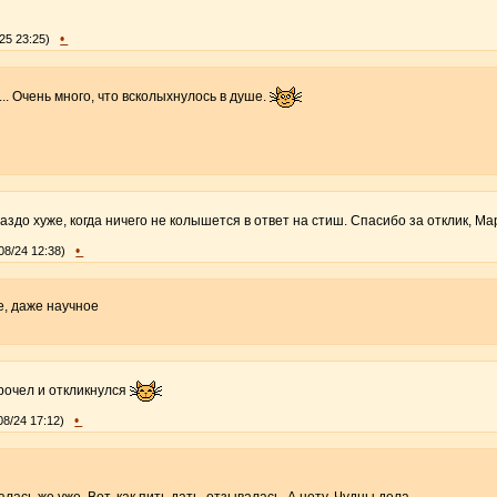
•
/25 23:25)
.. Очень много, что всколыхнулось в душе.
аздо хуже, когда ничего не колышется в ответ на стиш. Спасибо за отклик, М
•
08/24 12:38)
е, даже научное
рочел и откликнулся
•
08/24 17:12)
алась же уже. Вот, как пить дать, отзывалась. А нету. Чудны дела.