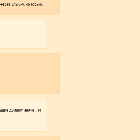
Через улыбку, но горько.
ащие думают иначе... И