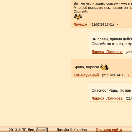
Вот же что и жалко совсем - уже и 
Мне всё понравилось, несмотря на
Спасибо,
Лаундж
•
(21/07/24 17:01)
Вы правы, причин дейст
Спасибо за отклик, рад
Лариса_Логинова
(21/
Браво, Лариса!
Кот-Неучёный
•
(21/07/24 14:30)
Спасибо) Рада, что ва
Лариса_Логинова
(21/
2013 © ПГ, Лис,
Леший
Дизайн © Koterina
Правила сайта