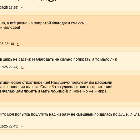
•
04/25 15:25)
но, а всё равно на попратой благодати смеюсь.
 и молодей!
•
25 22:16)
в ширь не расти)) И благодать не сильно попирать, а то мало ли))
•
02/25 22:44)
сатирическое стихотворение! Насущную проблему Вы раскрыли
а исполнения высока. Спасибо за удовольствие от прочтения!
 Желаю Вам любить и быть любимой! И, конечно же, - мира!
, что моя попытка пошутить над ни разу не смешным пришлась по душе. И бл
•
02/25 22:43)