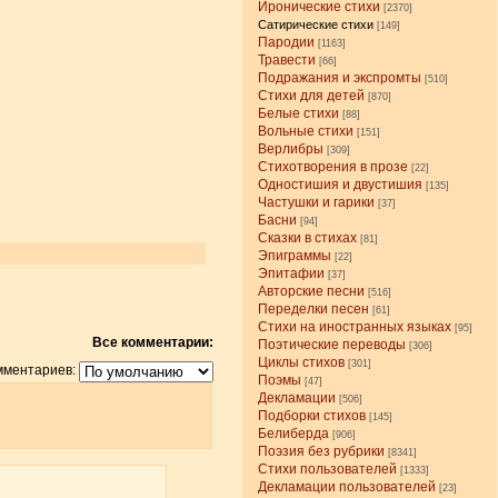
Иронические стихи
[2370]
Сатирические стихи
[149]
Пародии
[1163]
Травести
[66]
Подражания и экспромты
[510]
Стихи для детей
[870]
Белые стихи
[88]
Вольные стихи
[151]
Верлибры
[309]
Стихотворения в прозе
[22]
Одностишия и двустишия
[135]
Частушки и гарики
[37]
Басни
[94]
Сказки в стихах
[81]
Эпиграммы
[22]
Эпитафии
[37]
Авторские песни
[516]
Переделки песен
[61]
Стихи на иностранных языках
[95]
Все комментарии:
Поэтические переводы
[306]
Циклы стихов
[301]
мментариев:
Поэмы
[47]
Декламации
[506]
Подборки стихов
[145]
Белиберда
[906]
Поэзия без рубрики
[8341]
Стихи пользователей
[1333]
Декламации пользователей
[23]