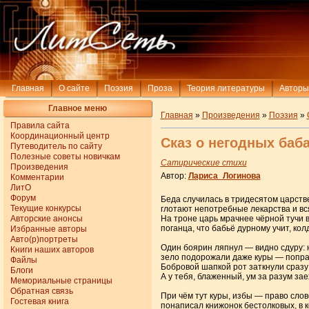
Главная
О сайте
Поэзия
Проза
Теория литературы
Авторы
Главное меню
Главная
»
Произведения
»
Поэзия
»
Правила сайта
Координационный центр
Сказ о негодных баб
Путеводитель по сайту
Полезные советы новичкам
Сатирические стихи
Произведения
Автор:
Лариса_Логинова
Комментарии
ЛитО
Форум
Беда случилась в тридесятом царств
Текущие конкурсы
глотают непотребные лекарства и вс
Авторские анонсы
На троне царь мрачнее чёрной тучи 
поганца, что бабьё дурному учит, кол
Избранные авторы
Авто(р)портреты
Один боярин ляпнул — видно сдуру: 
Книги наших авторов
зело подорожали даже куры — поправ
Файлы
Бобровой шапкой рот заткнули сразу
Блоги
А у тебя, блаженный, ум за разум зае
Мемориальные страницы
Обратная связь
При чём тут куры, избы — право сло
Гостевая книга
понаписал книжонок бестолковых, в 