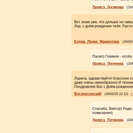
Лариса_Логинова
(10/
Вот знаю уже, что дальше не смеш
Лар, с днём рождения тебя. Расти
Елена_Лерак_Маркелова
(20/02/
Пасип) Главное - особо 
Лариса_Логинова
(20/
Лариса, здравствуйте! Классное 
даже очень своеобразно) И техник
Поздравляю Вас с Днём рождения!
Воскресенский
•
(20/02/25 22:12)
Спасибо, Виктор) Рада
пожелания)
Лариса_Логинова
(20/