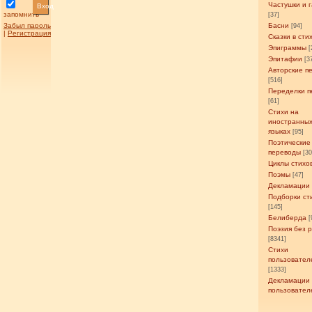
Частушки и 
Вход
запомнить
[37]
Забыл пароль
Басни
[94]
|
Регистрация
Сказки в сти
Эпиграммы
[
Эпитафии
[3
Авторские п
[516]
Переделки п
[61]
Стихи на
иностранны
языках
[95]
Поэтические
переводы
[3
Циклы стихо
Поэмы
[47]
Декламации
Подборки ст
[145]
Белиберда
[
Поэзия без 
[8341]
Стихи
пользовател
[1333]
Декламации
пользовател