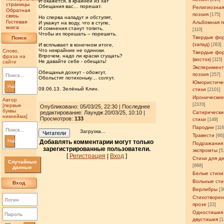
И окажется, в крайней из хат
страницы
Обещания вас… порешат.
Религиозна
Обратная
поэзия
[175]
связь
Но сперва нападут и обступят,
Гостевая
Альбомная п
И укажут на воду, что в ступе,
книга
И сомнения станут топить,
[110]
Чтобы их порешать – порешить.
Твердые фо
Поиск
(запад)
И всплывает в конечном итоге,
[263]
Что некрайние не одиноки.
Слово,
Твердые фо
Впрочем, надо ли краски сгущать?
фраза на
(восток)
[115]
Не давайте себе - обещать!
сайте
Эксперимен
Обещанья дохнут - обожгут,
поэзия
[257]
Обольстят потихоньку… солгут.
Юмористиче
Найти
09.06.13. Зелёный Клин.
стихи
[2101]
Иронические
Автор
[2370]
[первые
Опубликовано: 05/03/25, 22:30 | Последнее
буквы
редактирование: Лаундж 20/03/25, 10:10 |
Сатирически
никнейма]
Просмотров
:
133
стихи
[149]
Пародии
[11
Загрузка...
Читатели
Травести
[66
Найти
Добавлять комментарии могут только
Подражания
зарегистрированные пользователи.
экспромты
[5
[
Регистрация
|
Вход
]
Стихи для д
Случайные
[868]
данные
Белые стихи
Вольные сти
Вход
Верлибры
[3
Стихотворен
прозе
[22]
Одностишия
двустишия
[1