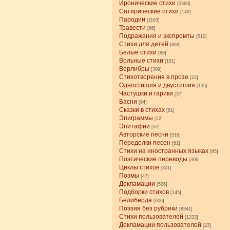
Иронические стихи
[2369]
Сатирические стихи
[149]
Пародии
[1163]
Травести
[66]
Подражания и экспромты
[510]
Стихи для детей
[869]
Белые стихи
[88]
Вольные стихи
[151]
Верлибры
[309]
Стихотворения в прозе
[22]
Одностишия и двустишия
[135]
Частушки и гарики
[37]
Басни
[94]
Сказки в стихах
[81]
Эпиграммы
[22]
Эпитафии
[37]
Авторские песни
[516]
Переделки песен
[61]
Стихи на иностранных языках
[95]
Поэтические переводы
[306]
Циклы стихов
[301]
Поэмы
[47]
Декламации
[506]
Подборки стихов
[145]
Белиберда
[906]
Поэзия без рубрики
[8341]
Стихи пользователей
[1333]
Декламации пользователей
[23]