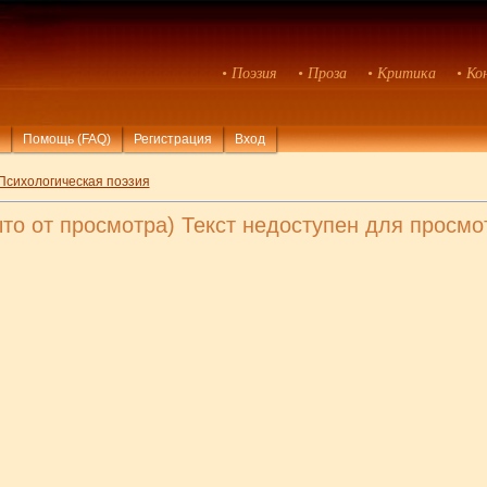
• Поэзия
• Проза
• Критика
• Ко
Помощь (FAQ)
Регистрация
Вход
Психологическая поэзия
ыто от просмотра) Текст недоступен для просмо