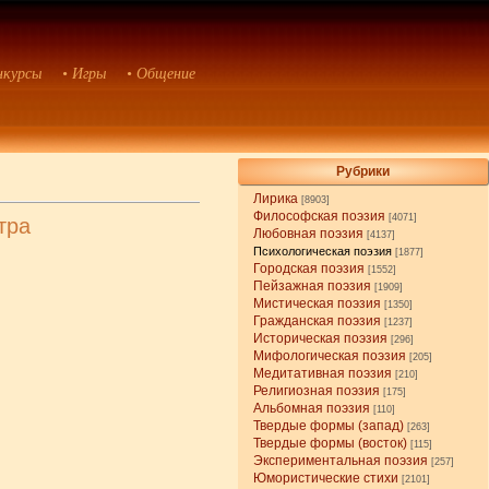
нкурсы
• Игры
• Общение
Рубрики
Лирика
[8903]
Философская поэзия
[4071]
тра
Любовная поэзия
[4137]
Психологическая поэзия
[1877]
Городская поэзия
[1552]
Пейзажная поэзия
[1909]
Мистическая поэзия
[1350]
Гражданская поэзия
[1237]
Историческая поэзия
[296]
Мифологическая поэзия
[205]
Медитативная поэзия
[210]
Религиозная поэзия
[175]
Альбомная поэзия
[110]
Твердые формы (запад)
[263]
Твердые формы (восток)
[115]
Экспериментальная поэзия
[257]
Юмористические стихи
[2101]