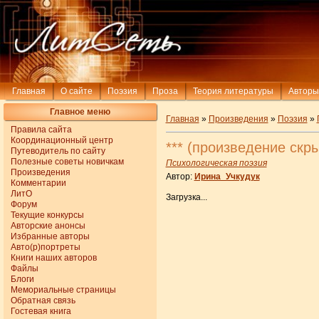
Главная
О сайте
Поэзия
Проза
Теория литературы
Авторы
Главное меню
Главная
»
Произведения
»
Поэзия
»
Правила сайта
Координационный центр
*** (произведение скр
Путеводитель по сайту
Полезные советы новичкам
Психологическая поэзия
Произведения
Автор:
Ирина_Учкудук
Комментарии
ЛитО
Загрузка...
Форум
Текущие конкурсы
Авторские анонсы
Избранные авторы
Авто(р)портреты
Книги наших авторов
Файлы
Блоги
Мемориальные страницы
Обратная связь
Гостевая книга