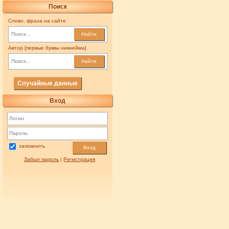
Поиск
Слово, фраза на сайте
Найти
Автор [первые буквы никнейма]
Найти
Случайные данные
Вход
запомнить
Вход
Забыл пароль
|
Регистрация