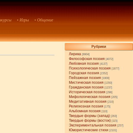
нкурсы
• Игры
• Общение
Рубрики
Лирика
[8904]
Философская поэзия
[4072]
Любовная поэзия
[4137]
Психологическая поэзия
[1877]
Городская поэзия
[1552]
Пейзажная поэзия
[1909]
Мистическая поэзия
[1350]
Гражданская поэзия
[1237]
Историческая поэзия
[296]
Мифологическая поэзия
[205]
Медитативная поэзия
[210]
Религиозная поэзия
[175]
Альбомная поэзия
[110]
Твердые формы (запад)
[263]
Твердые формы (восток)
[115]
Экспериментальная поэзия
[257]
Юмористические стихи
[2101]