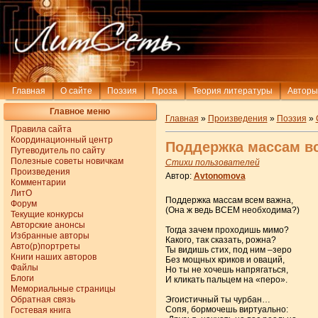
Главная
О сайте
Поэзия
Проза
Теория литературы
Авторы
Главное меню
Главная
»
Произведения
»
Поэзия
»
Правила сайта
Координационный центр
Поддержка массам в
Путеводитель по сайту
Полезные советы новичкам
Стихи пользователей
Произведения
Автор:
Avtonomova
Комментарии
ЛитО
Поддержка массам всем важна,
Форум
(Она ж ведь ВСЕМ необходима?)
Текущие конкурсы
Авторские анонсы
Тогда зачем проходишь мимо?
Избранные авторы
Какого, так сказать, рожна?
Авто(р)портреты
Ты видишь стих, под ним –зеро
Книги наших авторов
Без мощных криков и оваций,
Файлы
Но ты не хочешь напрягаться,
Блоги
И кликать пальцем на «перо».
Мемориальные страницы
Обратная связь
Эгоистичный ты чурбан…
Сопя, бормочешь виртуально:
Гостевая книга