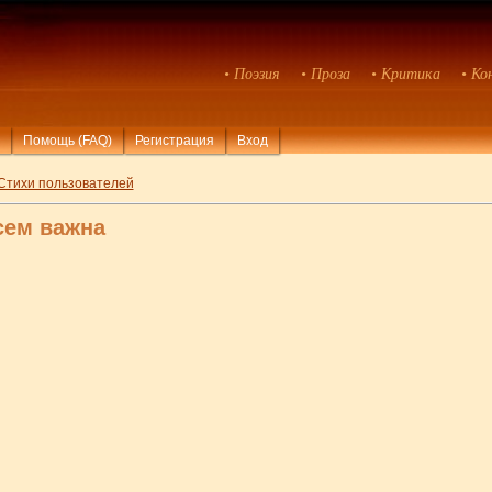
• Поэзия
• Проза
• Критика
• Ко
Помощь (FAQ)
Регистрация
Вход
Стихи пользователей
сем важна