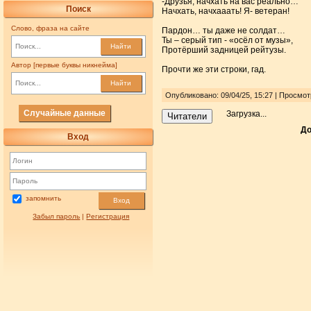
-Друзья, начхать на вас реально…
Поиск
Начхать, начхааать! Я- ветеран!
Слово, фраза на сайте
Пардон… ты даже не солдат…
Ты – серый тип - «осёл от музы»,
Найти
Протёрший задницей рейтузы.
Автор [первые буквы никнейма]
Прочти же эти строки, гад.
Найти
Опубликовано: 09/04/25, 15:27 | Просмо
Случайные данные
Загрузка...
Читатели
До
Вход
запомнить
Вход
Забыл пароль
|
Регистрация