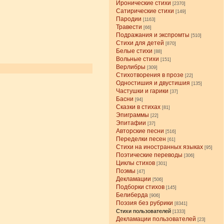
Иронические стихи
[2370]
Сатирические стихи
[149]
Пародии
[1163]
Травести
[66]
Подражания и экспромты
[510]
Стихи для детей
[870]
Белые стихи
[88]
Вольные стихи
[151]
Верлибры
[309]
Стихотворения в прозе
[22]
Одностишия и двустишия
[135]
Частушки и гарики
[37]
Басни
[94]
Сказки в стихах
[81]
Эпиграммы
[22]
Эпитафии
[37]
Авторские песни
[516]
Переделки песен
[61]
Стихи на иностранных языках
[95]
Поэтические переводы
[306]
Циклы стихов
[301]
Поэмы
[47]
Декламации
[506]
Подборки стихов
[145]
Белиберда
[906]
Поэзия без рубрики
[8341]
Стихи пользователей
[1333]
Декламации пользователей
[23]