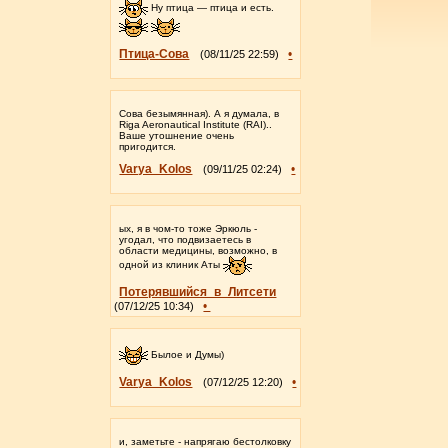
Ну птица — птица и есть.
Птица-Сова
•
(08/11/25 22:59)
Сова безымянная). А я думала, в
Riga Aeronautical Institute (RAI)..
Ваше утошнение очень
пригодится.
Varya_Kolos
•
(09/11/25 02:24)
ых, я в чом-то тоже Эркюль -
угодал, что подвизаетесь в
области медицины, возможно, в
одной из клиник Аты
Потерявшийся_в_Литсети
•
(07/12/25 10:34)
Былое и Думы)
Varya_Kolos
•
(07/12/25 12:20)
и, заметьте - напрягаю бестолковку