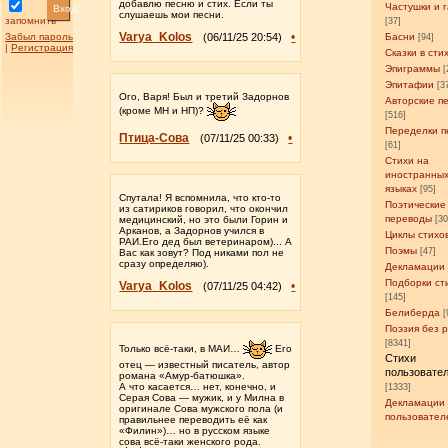
добавлю песню и стих. Если ты
Частушки и 
Вход
слушаешь мои песни.
запомнить
[37]
Varya_Kolos
•
Забыл пароль
(06/11/25 20:54)
Басни
[94]
|
Регистрация
Сказки в сти
Эпиграммы
[
Эпитафии
[3
Ого, Варя! Был и третий Задорнов
Авторские п
(кроме МН и НП)?
[516]
Переделки п
Птица-Сова
•
(07/11/25 00:33)
[61]
Стихи на
иностранны
языках
[95]
Спутала! Я вспомнила, что кто-то
Поэтические
из сатириков говорил, что окончил
переводы
медицинский, но это были Горин и
[3
Арканов, а Задорнов учился в
Циклы стихо
РАИ.Его дед был ветеринаром)... А
Поэмы
[47]
Вас как зовут? Под никами пол не
сразу определяю).
Декламации
Подборки ст
Varya_Kolos
•
(07/11/25 04:42)
[145]
Белиберда
[
Поэзия без 
[8341]
Только всё-таки, в МАИ…
Его
Стихи
отец — известный писатель, автор
пользовате
романа «Амур-батюшка».
А что касается… нет, конечно, и
[1333]
Серая Сова — мужик, и у Милна в
Декламации
оригинале Сова мужского пола (и
пользовател
правильнее переводить её как
«Филин»)… но в русском языке
сова всё-таки женского рода.