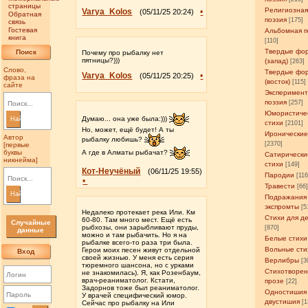
страницы
Религиозна
Varya_Kolos
•
(05/11/25 20:24)
Обратная
поэзия
[175]
связь
Гостевая
Альбомная п
книга
[110]
Твердые фо
Поиск
Почему про рыбалку нет
пятницы?)))
(запад)
[263]
Слово,
Твердые фо
Varya_Kolos
•
(05/11/25 20:25)
фраза на
(восток)
[115]
сайте
Эксперимен
поэзия
[257]
Юмористиче
Думаю... она уже была:)))
Найти
стихи
[2101]
Но, может, ещё будет! А ты
Иронические
Автор
рыбалку любишь?
[2370]
[первые
буквы
А где в Алматы рыбачат?
Сатирически
никнейма]
стихи
[149]
Кот-Неучёный
(06/11/25 19:55)
Пародии
[11
•
Травести
[66
Найти
Подражания
экспромты
[5
Недалеко протекает река Или. Км
Стихи для д
60-80. Там много мест. Ещё есть
Случайные
рыбхозы, они зарыбливают пруды,
[870]
данные
можно и там рыбачить. Но я на
Белые стихи
рыбалке всего-то раза три была.
Вольные сти
Герои моих песен живут отдельной
Вход
своей жизнью. У меня есть серия
Верлибры
[3
тюремного шансона, но с урками
Стихотворен
не знакомилась). Я, как Розенбаум,
врач-реаниматолог. Кстати,
прозе
[22]
Задорнов тоже был реаниматолог.
Одностишия
У врачей специфический юмор.
двустишия
[1
Сейчас про рыбалку на Или