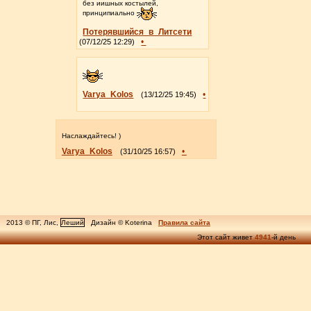
без иишных костылей,
принципиально
Потерявшийся_в_Литсети
•
(07/12/25 12:29)
Varya_Kolos
•
(13/12/25 19:45)
Наслаждайтесь! )
Varya_Kolos
•
(31/10/25 16:57)
2013 © ПГ, Лис,
Леший
Дизайн © Koterina
Правила сайта
Этот сайт живет
4941
-й день