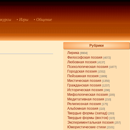
нкурсы
• Игры
• Общение
Рубрики
Лирика
[8904]
Философская поэзия
[4072]
Любовная поэзия
[4137]
Психологическая поэзия
[1877]
Городская поэзия
[1552]
Пейзажная поэзия
[1909]
Мистическая поэзия
[1350]
Гражданская поэзия
[1237]
Историческая поэзия
[296]
Мифологическая поэзия
[205]
Медитативная поэзия
[210]
Религиозная поэзия
[175]
Альбомная поэзия
[110]
Твердые формы (запад)
[263]
Твердые формы (восток)
[115]
Экспериментальная поэзия
[257]
Юмористические стихи
[2101]