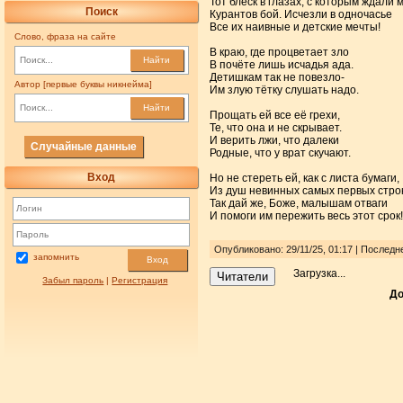
Тот блеск в глазах, с которым ждали 
Поиск
Курантов бой. Исчезли в одночасье
Все их наивные и детские мечты!
Слово, фраза на сайте
В краю, где процветает зло
Найти
В почёте лишь исчадья ада.
Детишкам так не повезло-
Автор [первые буквы никнейма]
Им злую тётку слушать надо.
Найти
Прощать ей все её грехи,
Те, что она и не скрывает.
И верить лжи, что далеки
Случайные данные
Родные, что у врат скучают.
Вход
Но не стереть ей, как с листа бумаги,
Из душ невинных самых первых строк
Так дай же, Боже, малышам отваги
И помоги им пережить весь этот срок!
Опубликовано: 29/11/25, 01:17 | Последн
запомнить
Вход
Загрузка...
Читатели
Забыл пароль
|
Регистрация
До