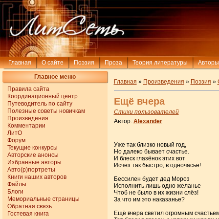
Главная
О сайте
Поэзия
Проза
Теория литературы
Авторы
Главное меню
Главная
»
Произведения
»
Поэзия
»
Правила сайта
Координационный центр
Ещё вчера
Путеводитель по сайту
Полезные советы новичкам
Стихи пользователей
Произведения
Автор:
Alexander
Комментарии
ЛитО
Форум
Уже так близко новый год,
Текущие конкурсы
Но далеко бывает счастье.
Авторские анонсы
И блеск глазёнок этих вот
Избранные авторы
Исчез так быстро, в одночасье!
Авто(р)портреты
Книги наших авторов
Бессилен будет дед Мороз
Файлы
Исполнить лишь одно желанье-
Блоги
Чтоб не было в их жизни слёз!
Мемориальные страницы
За что им это наказанье?
Обратная связь
Ещё вчера светил огромным счастье
Гостевая книга