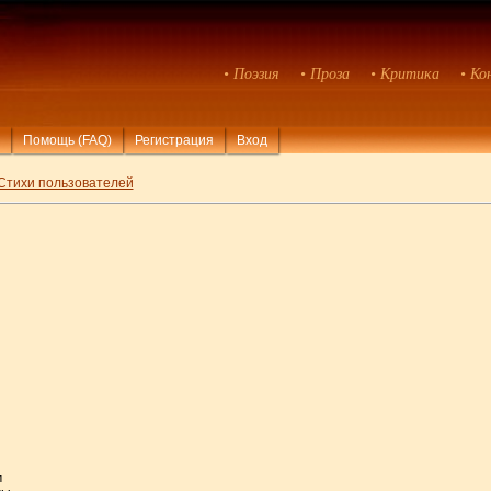
• Поэзия
• Проза
• Критика
• Ко
Помощь (FAQ)
Регистрация
Вход
Стихи пользователей
м