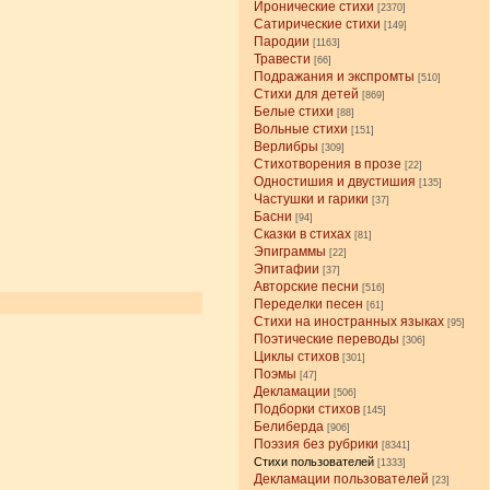
Иронические стихи
[2370]
Сатирические стихи
[149]
Пародии
[1163]
Травести
[66]
Подражания и экспромты
[510]
Стихи для детей
[869]
Белые стихи
[88]
Вольные стихи
[151]
Верлибры
[309]
Стихотворения в прозе
[22]
Одностишия и двустишия
[135]
Частушки и гарики
[37]
Басни
[94]
Сказки в стихах
[81]
Эпиграммы
[22]
Эпитафии
[37]
Авторские песни
[516]
Переделки песен
[61]
Стихи на иностранных языках
[95]
Поэтические переводы
[306]
Циклы стихов
[301]
Поэмы
[47]
Декламации
[506]
Подборки стихов
[145]
Белиберда
[906]
Поэзия без рубрики
[8341]
Стихи пользователей
[1333]
Декламации пользователей
[23]