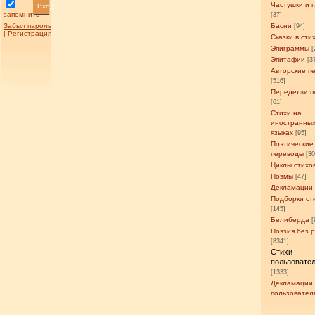
Частушки и 
Вход
запомнить
[37]
Забыл пароль
Басни
[94]
|
Регистрация
Сказки в сти
Эпиграммы
[
Эпитафии
[3
Авторские п
[516]
Переделки п
[61]
Стихи на
иностранны
языках
[95]
Поэтические
переводы
[3
Циклы стихо
Поэмы
[47]
Декламации
Подборки ст
[145]
Белиберда
[
Поэзия без 
[8341]
Стихи
пользовате
[1333]
Декламации
пользовател