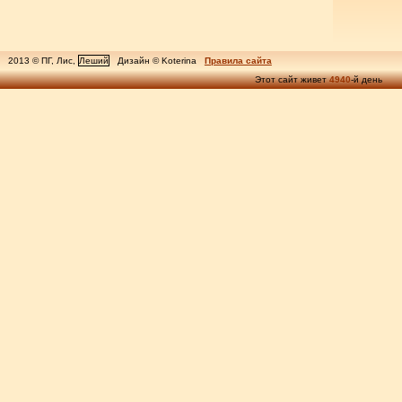
2013 © ПГ, Лис,
Леший
Дизайн © Koterina
Правила сайта
Этот сайт живет
4940
-й день