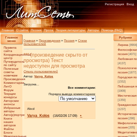
Регистрация
Вход
Главная
О сайте
Поэзия
Проза
Теория литературы
Авторы
Помощь (FAQ)
Главное
Рубрики
Главная
»
Произведения
»
Поэзия
»
Стихи
меню
пользователей
Лирика
[8904
Правила
Философска
сайта
*** (произведение скрыто от
поэзия
[4071]
Координационный
центр
Любовная по
просмотра) Текст
Путеводитель
[4137]
по сайту
недоступен для просмотра
Психологиче
Полезные
Стихи пользователей
советы
поэзия
[1877]
новичкам
Автор:
Varya_Kolos
Городская по
Произведения
[1552]
Комментарии
Загрузка...
ЛитО
Пейзажная п
Все комментарии:
Форум
[1909]
Текущие
Порядок вывода комментариев:
Мистическая
конкурсы
[1350]
Авторские
анонсы
Гражданская
Избранные
Abcd
[1237]
авторы
Историческа
Авто(р)портреты
Varya_Kolos
•
(16/02/26 17:09)
поэзия
Книги
[296]
наших
Мифологиче
авторов
поэзия
[205]
Файлы
Медитативн
Блоги
Мемориальные
поэзия
[210]