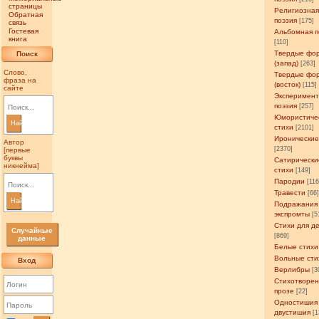
страницы
Религиозна
Обратная
поэзия
[175]
связь
Гостевая
Альбомная п
книга
[110]
Твердые фо
Поиск
(запад)
[263]
Слово,
Твердые фо
фраза на
(восток)
[115]
сайте
Эксперимен
поэзия
[257]
Юмористиче
Найти
стихи
[2101]
Иронические
Автор
[2370]
[первые
буквы
Сатирически
никнейма]
стихи
[149]
Пародии
[11
Травести
[66
Найти
Подражания
экспромты
[5
Стихи для д
Случайные
[869]
данные
Белые стихи
Вольные сти
Вход
Верлибры
[3
Стихотворен
прозе
[22]
Одностишия
двустишия
[1