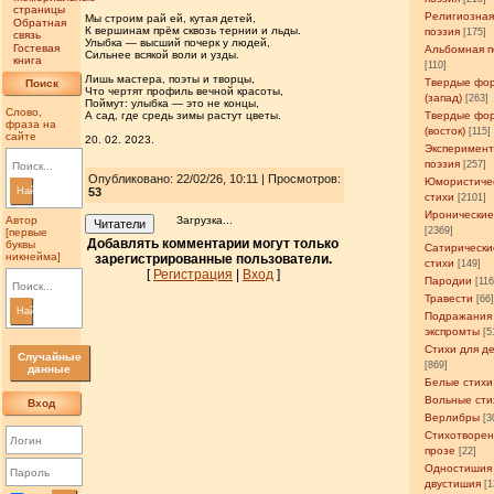
страницы
Религиозна
Мы строим рай ей, кутая детей,
Обратная
К вершинам прём сквозь тернии и льды.
поэзия
[175]
связь
Улыбка — высший почерк у людей,
Гостевая
Альбомная п
Сильнее всякой воли и узды.
книга
[110]
Лишь мастера, поэты и творцы,
Твердые фо
Поиск
Что чертят профиль вечной красоты,
(запад)
[263]
Поймут: улыбка — это не концы,
Слово,
А сад, где средь зимы растут цветы.
Твердые фо
фраза на
(восток)
[115]
сайте
20. 02. 2023.
Эксперимен
поэзия
[257]
Опубликовано: 22/02/26, 10:11 | Просмотров
:
Юмористиче
Найти
53
стихи
[2101]
Иронические
Автор
Загрузка...
Читатели
[2369]
[первые
Добавлять комментарии могут только
буквы
Сатирически
никнейма]
зарегистрированные пользователи.
стихи
[149]
[
Регистрация
|
Вход
]
Пародии
[11
Травести
[66
Найти
Подражания
экспромты
[5
Стихи для д
Случайные
[869]
данные
Белые стихи
Вольные сти
Вход
Верлибры
[3
Стихотворен
прозе
[22]
Одностишия
двустишия
[1