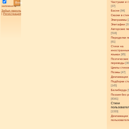
Частушки и 
Вход
запомнить
[37]
Забыл пароль
Басни
[94]
|
Регистрация
Сказки в сти
Эпиграммы
[
Эпитафии
[3
Авторские п
[516]
Переделки п
[61]
Стихи на
иностранны
языках
[95]
Поэтические
переводы
[3
Циклы стихо
Поэмы
[47]
Декламации
Подборки ст
[145]
Белиберда
[
Поэзия без 
[8341]
Стихи
пользовате
[1333]
Декламации
пользовател