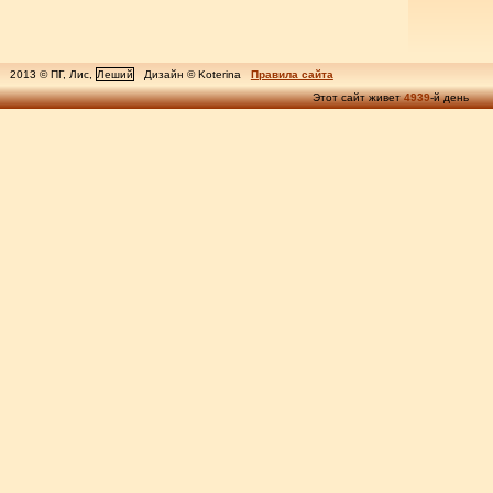
2013 © ПГ, Лис,
Леший
Дизайн © Koterina
Правила сайта
Этот сайт живет
4939
-й день