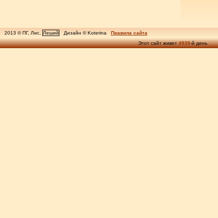
2013 © ПГ, Лис,
Леший
Дизайн © Koterina
Правила сайта
Этот сайт живет
4939
-й день