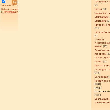
Частушки и 
Вход
запомнить
[37]
Забыл пароль
Басни
[94]
|
Регистрация
Сказки в сти
Эпиграммы
[
Эпитафии
[3
Авторские п
[516]
Переделки п
[61]
Стихи на
иностранны
языках
[95]
Поэтические
переводы
[3
Циклы стихо
Поэмы
[47]
Декламации
Подборки ст
[145]
Белиберда
[
Поэзия без 
[8341]
Стихи
пользовате
[1333]
Декламации
пользовател