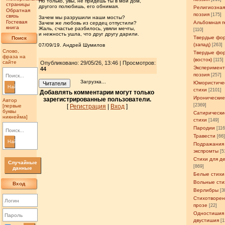
Но только, увы, не придёшь ты в мой дом,
страницы
другого полюбишь, его обнимая.
Религиозна
Обратная
поэзия
[175]
связь
Зачем мы разрушили наши мосты?
Гостевая
Альбомная п
Зачем же любовь из сердец отпустили?
книга
Жаль, счастье разбилось, увяли мечты,
[110]
и нежность ушла, что друг другу дарили.
Твердые фо
Поиск
(запад)
07/09/19. Андрей Шумилов
[263]
Слово,
Твердые фо
фраза на
(восток)
[115]
сайте
Опубликовано: 29/05/26, 13:46 | Просмотров
:
Эксперимен
44
поэзия
[257]
Загрузка...
Юмористиче
Читатели
Найти
стихи
[2101]
Добавлять комментарии могут только
Иронические
зарегистрированные пользователи.
Автор
[2369]
[первые
[
Регистрация
|
Вход
]
буквы
Сатирически
никнейма]
стихи
[149]
Пародии
[11
Травести
[66
Найти
Подражания
экспромты
[5
Стихи для д
Случайные
[869]
данные
Белые стихи
Вольные сти
Вход
Верлибры
[3
Стихотворен
прозе
[22]
Одностишия
двустишия
[1