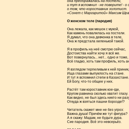
она преображалась на постели,
и тут я вспомнил - не поверите! - о 
о том, что короставник золотист.
«Сонет с Маргаритой» Максим Шр
О женском теле (пародия)
Она лежала, как мешок с мукой,
Как камень повалилась на постели.
Я думал, что она девчонка в теле,
Она ж предстала хиленькой такой.
Я в профиль на неё смотрю сейчас,
Достоиства найти хочу я всё же.
Вот повернулась... нет... одно и тоже,
Всё гладко, хоть там профиль, хоть а
Я взглядом терпеливым к ней приник
Ища глазами выпуклость на стане.
И тут я вспомнил степи в Казахстане.
Ей Богу, что-то общее у них.
Растёт там короставник кое-где,
Кругом равнина сколько хватит глазу.
Как видно, не был здесь никто ни разу
Откуда ж взяться пашни борозде!?
Читатель скажет мне не без угроз:
Важна душа! Причём же тут фигура?
А я скажу: Мадам, не будьте дура.
Сие пародия. Всё это невсерьёз.