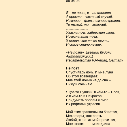
08.04.03
Я – не поэт, я – не талант,
А просто – частный случай.
Немного – фат, немного франт.
То мягкий, то – колючий.
..........................
Угасла ночь, забрезжил свет.
Исчезла злая туча.
Я понял, что я – не поэт...
И сразу стало лучше.
«Не поэт» Евгений Кудряц
Антология 2001
Издательство VJ-Verlag, Germany
Не поэт
Спустилась ночь. И мне луна
Об этом возвещает.
Мне этой ночью не до сна –
Сижу и сочиняю.
Я где-то Пушкин, в чём-то – Блок,
А в чём-то и Некрасов.
Придумать образы я смог,
Их рифмами украсив.
Мой стих сравненьями блистал,
Метафоры, контрасты...
Любой, кто стих мой прочитал,
Мне скажет: ...... молодчина.