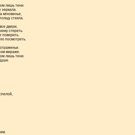
ом лишь тени.
 зеркала.
а мгновенье,
толщу стекла.
все двери,
инку стереть.
е поверить.
кло посмотреть.
 отраженье.
ном мираже.
ом лишь тени.
душе.
спелой,
ем.