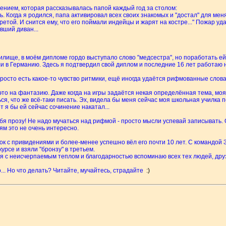
ением, которая рассказывалась папой каждый год за столом:
ь. Когда я родился, папа активировал всех своих знакомых и "достал" для меня
ретой. И снится ему, что его поймали индейцы и жарят на костре..." Пожар у
вший диван...
илище, в моём дипломе гордо выступало слово "медсестра", но поработать ей 
и в Германию. Здесь я подтвердил свой диплом и последние 16 лет работаю 
росто есть какое-то чувство ритмики, ещё иногда удаётся рифмованные слова
- это на фантазию. Даже когда на игры задаётся некая определённая тема, мо
, что же всё-таки писать. Эх, видела бы меня сейчас моя школьная училка по
от я бы ей сейчас сочинение накатал...
ебя прозу! Не надо мучаться над рифмой - просто мысли успевай записывать.
ям это не очень интересно.
ок с привидениями и более-менее успешно вёл его почти 10 лет. С командой 
рсе и взяли "бронзу" в третьем.
 я с неисчерпаемым теплом и благодарностью вспоминаю всех тех людей, друз
.. Но что делать? Читайте, мучайтесь, страдайте
:)