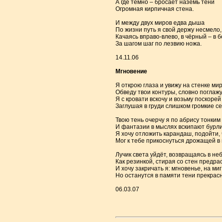
А где темно – бросает наземь тени
Огромная кирпичная стена.
И между двух миров едва дыша
По жизни путь я свой держу несмело,
Качаясь вправо-влево, в чёрный – в 
За шагом шаг по лезвию ножа.
14.11.06
Мгновение
Я открою глаза и увижу на стенке ми
Обведу твои контуры, словно поглажу
Я с кровати вскочу и возьму поскоре
Заглушая в груди слишком громкие с
Твою тень очерчу я по абрису тонким
И фантазии в мыслях вскипают бурли
Я хочу отложить карандаш, подойти,
Мог к тебе прикоснуться дрожащей в
Лучик света уйдёт, возвращаясь в не
Как резинкой, стирая со стен предра
И хочу закричать я: мгновенье, на ми
Но останутся в памяти тени прекрас
06.03.07