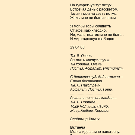
Но кукарекнул тут петух,
Встречая день с рассветом.
Талант мой на свету потух.
Жаль, мне не быть поэтом.
Я мог бы горы сочинить
Стихов, каких угодно.
Но, жаль, поэтом мне не быть...
И мир вздохнул свободно.
29.04.03
Ты. Я. Осень.
Во мне и вокруг неуют.
Ты хороша. Очень.
Листья. Асфальт. Институт.
С детства судьбой немечен –
Снова боготворю.
Ты. Я. Навстречу.
Асфальт. Листья. Горю.
.................................................
Вышло опять нескладно –
Ты. Я. Прошёл...
Тоже молчишь. Ладно.
Живу. Люблю. Хорошо.
Владимир Химич
Встреча
Молча идёшь мне навстречу.