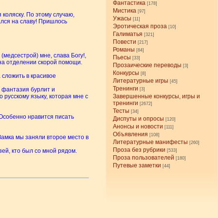
Фантастика
[178]
Мистика
[97]
 коляску. По этому случаю,
Ужасы
[11]
дался на славу! Пришлось
Эротическая проза
[10]
Галиматья
[321]
Повести
[217]
Романы
[84]
(медсестрой) мне, слава Богу!,
Пьесы
[33]
на отделении скорой помощи.
Прозаические переводы
[3]
Конкурсы
[8]
 сложить в красивое
Литературные игры
[45]
Тренинги
я фантазия бурлит и
[3]
 русскому языку, которая мне с
Завершенные конкурсы, игры и
тренинги
[2672]
Тесты
[34]
 Особенно нравится писать
Диспуты и опросы
[120]
Анонсы и новости
[111]
Объявления
[108]
Замка мы заняли второе место в
Литературные манифесты
[260]
Проза без рубрики
ей, кто был со мной рядом.
[533]
Проза пользователей
[180]
Путевые заметки
[44]