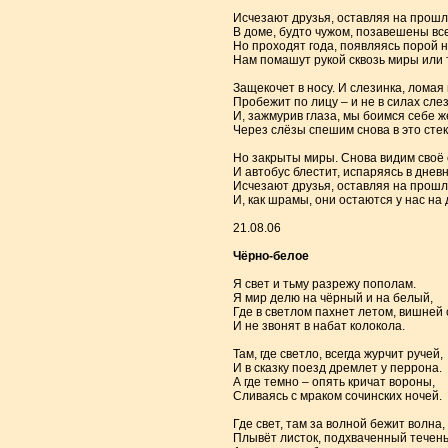
Исчезают друзья, оставляя на прошл
В доме, будто чужом, позавешены все
Но проходят года, появляясь порой н
Нам помашут рукой сквозь миры или 
Защекочет в носу. И слезинка, ломая 
Пробежит по лицу – и не в силах слез
И, зажмурив глаза, мы боимся себе ж
Через слёзы спешим снова в это сте
Но закрыты миры. Снова видим своё
И автобус блестит, испаряясь в днев
Исчезают друзья, оставляя на прошл
И, как шрамы, они остаются у нас на 
21.08.06
Чёрно-белое
Я свет и тьму разрежу пополам.
Я мир делю на чёрный и на белый,
Где в светлом пахнет летом, вишней 
И не звонят в набат колокола.
Там, где светло, всегда журчит ручей,
И в сказку поезд дремлет у перрона.
А где темно – опять кричат вороны,
Сливаясь с мраком сочинских ночей.
Где свет, там за волной бежит волна,
Плывёт листок, подхваченный течень