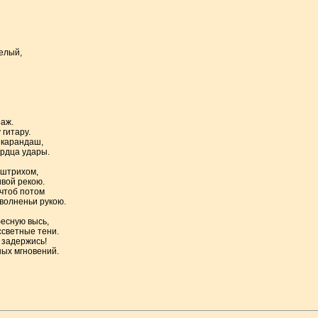
белый,
раж.
 гитару.
й карандаш,
ердца удары.
 штрихом,
вой рекою.
 чтоб потом
 волненьи рукою.
бесную высь,
ссветные тени.
г задержись!
ных мгновений.