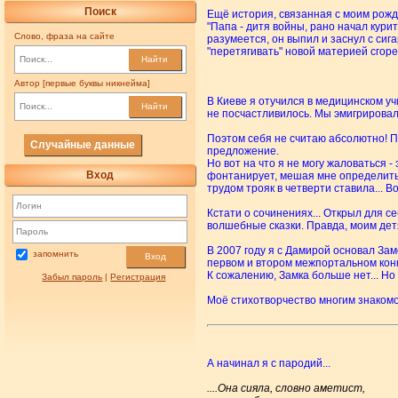
Поиск
Ещё история, связанная с моим рожд
"Папа - дитя войны, рано начал курит
Слово, фраза на сайте
разумеется, он выпил и заснул с сига
"перетягивать" новой материей сгоре
Найти
Автор [первые буквы никнейма]
В Киеве я отучился в медицинском уч
Найти
не посчастливилось. Мы эмигрировал
Поэтом себя не считаю абсолютно! П
Случайные данные
предложение.
Но вот на что я не могу жаловаться 
Вход
фонтанирует, мешая мне определиться
трудом трояк в четверти ставила... В
Кстати о сочинениях... Открыл для с
волшебные сказки. Правда, моим дет
В 2007 году я с Дамирой основал Зам
запомнить
Вход
первом и втором межпортальном конку
К сожалению, Замка больше нет... Но
Забыл пароль
|
Регистрация
Моё стихотворчество многим знакомо.
А начинал я с пародий...
....Она сияла, словно аметист,