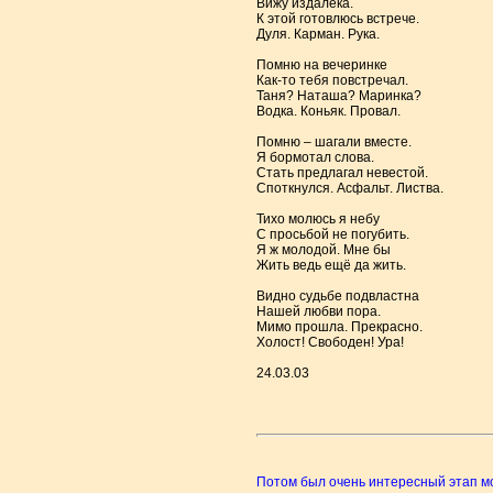
Вижу издалека.
К этой готовлюсь встрече.
Дуля. Карман. Рука.
Помню на вечеринке
Как-то тебя повстречал.
Таня? Наташа? Маринка?
Водка. Коньяк. Провал.
Помню – шагали вместе.
Я бормотал слова.
Стать предлагал невестой.
Споткнулся. Асфальт. Листва.
Тихо молюсь я небу
С просьбой не погубить.
Я ж молодой. Мне бы
Жить ведь ещё да жить.
Видно судьбе подвластна
Нашей любви пора.
Мимо прошла. Прекрасно.
Холост! Свободен! Ура!
24.03.03
Потом был очень интересный этап мо