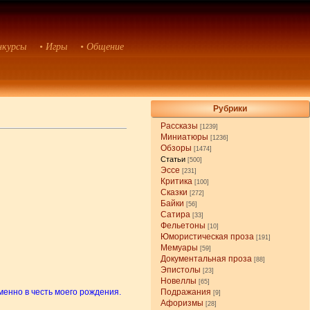
нкурсы
• Игры
• Общение
Рубрики
Рассказы
[1239]
Миниатюры
[1236]
Обзоры
[1474]
Статьи
[500]
Эссе
[231]
Критика
[100]
Сказки
[272]
Байки
[56]
Сатира
[33]
Фельетоны
[10]
Юмористическая проза
[191]
Мемуары
[59]
Документальная проза
[88]
Эпистолы
[23]
Новеллы
[65]
менно в честь моего рождения.
Подражания
[9]
Афоризмы
[28]