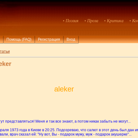
• Поэзия
• Проза
• Критика
• Ко
Помощь (FAQ)
Регистрация
Вход
татьи
eker
aleker
ут представляться! Меня и так все знают, а потом никак забыть не могут...
аля 1973 года в Киеве в 20:25. Подозреваю, что салют в этот день был дан и
ли, врач сказал ей: "Ну вот, Вы - подарок мужу, муж - подарок акушерке"...