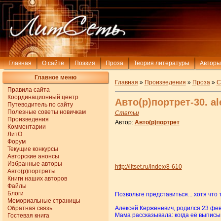
Главная
О сайте
Поэзия
Проза
Теория литературы
Авторы
Главное меню
Главная
»
Произведения
»
Проза
»
С
Правила сайта
Координационный центр
Авто(р)портрет-30. al
Путеводитель по сайту
Полезные советы новичкам
Статьи
Произведения
Автор:
Авто(р)портрет
Комментарии
ЛитО
Форум
Текущие конкурсы
Авторские анонсы
Избранные авторы
http://litset.ru/index/8-610
Авто(р)портреты
Книги наших авторов
Файлы
Блоги
Позвольте представиться... хотя что т
Мемориальные страницы
Обратная связь
Алексей Керженевич, родился 23 февр
Мама рассказывала: когда её выписыва
Гостевая книга