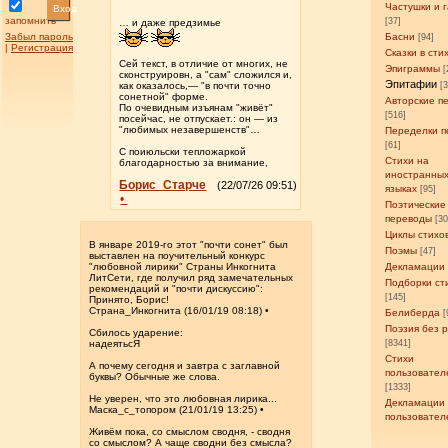
Частушки и 
Вход
запомнить
[37]
… и даже предзимье
Забыл пароль
Басни
[94]
|
Регистрация
Сказки в сти
Сей текст, в отличие от многих, не
Эпиграммы
[
сконструировн, а "сам" сложился и,
Эпитафии
как оказалось,— "в почти точно
[
сонетной" форме.
Авторские п
По очевидным изъянам "живёт"
[516]
посейчас, не отпускает.: он — из
"любимых незавершенств"…
Переделки п
[61]
С поиюльски тепложаркой
Стихи на
благодарностью за внимание,
иностранны
Борис_Старче
(22/07/26 09:51)
языках
[95]
•
Поэтические
переводы
[3
Циклы стихо
В январе 2019-го этот "почти сонет" был
Поэмы
[47]
выставлен на поучительный конкурс
"любовной лирики" Страны Инкогнита
Декламации
ЛитСети, где получил ряд замечательных
Подборки ст
рекомендаций и "почти дискуссию":
[145]
Принято, Борис!
Страна_Инкогнита (16/01/19 08:18) •
Белиберда
[
Поэзия без 
Сбилось ударение:
надеятьсЯ
[8341]
Стихи
А почему сегодня и завтра с заглавной
пользовател
буквы? Обычные же слова.
[1333]
Не уверен, что это любовная лирика...
Декламации
Маска_с_топором (21/01/19 13:25) •
пользовател
Живём пока, со смыслом сводня, - сводня
со смыслом? А чаще сводни без смысла?