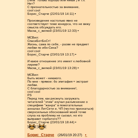
(типа "только хорошо или никак") и т.п.
Нет?
С признательностью за внимание,
cool cool
Борис_Старче (22/01/19 14:11) •
Произведение настолько явно не
соответствует теме конкурса, что не вижу
смысла обсуждать его.
Маска_с_вилкой (23/01/19 12:33) •
МСВил:
СпасиБотБоСт!
Жизнь, сама по себе, - разве не предмет
любви по ибн-Сина?
cool cool
Борис_Старче (23/01/19 13:17) •
И какое отношение это имеет к любовной
лирике?
Маска_с_вилкой (23/01/19 13:28) •
МСВил:
Быть может - никакого.
По мне - прямое: бо эпитафия = экстракт
любви.
С благодарностью за внимание!,
cool cool
PS
Перед тем, как рискнуть загружать
читателей "этим" изучал разъяснение о
специфике "жанра" в помогательных
анналах ЛитСети и, ЧП (честно признаться)
сверхсильных обоснований моей точке
слуха на проблему не сыскал, но кто
выправит горбатого??
Борис_Старче (23/01/19 18:44) •
Борис_Старче
•
(26/01/19 20:27)