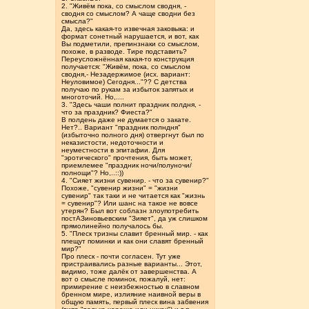
2. "Живём пока, со смыслом сводня, -
сводня со смыслом? А чаще сводни без
смысла?"
Да, здесь какая-то извечная заковыка: и
формат сонетный нарушается, и вот, как
Вы подметили, препинзнаки со смыслом,
похоже, в разводе. Тире подставить?
Переусложнённая какая-то конструкция
получается: "Живём, пока, со смыслом
сводня,- Незадержимое (исх. вариант:
Неуловимое) Сегодня..."?? С детства
получаю по рукам за избыток запятых и
многоточий. Но,....
3. "Здесь чаши полнит праздник полдня, -
что за праздник? Фиеста?"
В полдень даже не думается о закате.
Нет?.. Вариант "праздник полндня"
(избыточно полного дня) отвергнут был по
неказистости, недоточности и
неуместности в эпитафии. Для
"эротического" прочтения, быть может,
приемлемее "праздник ночи/полуночи/
полнощи"? Но,..::))
4. "Сияет жизни сувенир. - что за сувенир?"
Похоже, "сувенир жизни" = "жизни
сувенир" так таки и не читается как "жизнь
= сувенир"? Или шанс на такое не вовсе
утерян? Был вот соблазн злоупотребить
постАЗиновьевским "Зияет", да уж слишком
прямолинейно получалось бы.
5. "Плеск тризны славит бренный мир. - как
плещут поминки и как они славят бренный
мир?"
Про плеск - почти согласен. Тут уже
пристраивались разные варианты... Этот,
видимо, тоже далёк от завершенства. А
вот о смысле поминок, пожалуй, нет:
примирение с неизбежностью в славном
бренном мире, излияние наивной веры в
общую память, первый плеск вина забвения