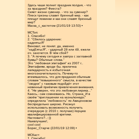
Здесь чаши полнит праздник полдня, - что
за праздник? Фиеста?
Сияет жизни сувенир. - что за сувенир?
Плеск тризны славит бренный мир. - как
плещут поминки и как они славят бренный
мир?
Маска_с_кастетом (21/01/19 13:53) •
МСТоп:
1. СпасиБо!
2. "Сбилось ударение:
надеятьсЯ"
Виноват, не понял: да, именно
"надЕятьсЯ", - ударный 2й или 4й, ежели
оч. захочется. В чём сбой?
3. "А почему сегодня и завтра с заглавной
буквы? Обычные слова."
Это "любовная эпитафия" из 2007 г..
Эпитафиям, вроде бы, прилична
лапидарность и избыточная
многозначительность. Почему-то
втемяшилось, что для придания обычным
словам "повышенного" смысла, в качестве
"сводни" с таковым подойдёт этот
невинный приёмчик привлечения внимания.
4. "Не уверен, что это любовная лирика..."
Каюсь,- сам сомневаюсь. Но, Страна_И в
своём "приглашении на казнь/конкурс"
определила "любовность" по Авиценовски
беспредельно широко. Рискнул
использовать возможность получить
очередную (с 2010 г. получаю) порцию
квалифицированной критики.
Нагловато?..::))
Наивлучшие!,
cool cool
Борис_Старче (22/01/19 12:09) •
МСКаст:
1. СпасиБо!