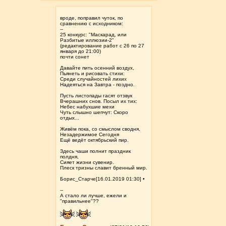
вроде, поправил чуток, по
сравнению с исходником:
--
25 конкурс: "Маскарад, или
Разбитые иллюзии-2"
(редактирование работ с 26 по 27
января до 21:00)
почти сонет
Давайте пить осенний воздух,
Пьянеть и рисовать стихи:
Среди случайностей лихих
Надеяться на Завтра - поздно.
Пусть листопады гасят отзвук
Вчерашних снов. Посыл их тих:
Небес набухшие мехи
Чуть слышно шепчут: Скоро
отдых...
Живём пока, со смыслом сводня,
Незадержимое Сегодня
Ещё ведёт октябрьский пир.
Здесь чаши полнит праздник
полдня,
Сияет жизни сувенир.
Плеск тризны славит бренный мир.
Борис_Старче[16.01.2019 01:30] •
--
А стало ли лучше, ежели и
"правильнее"??