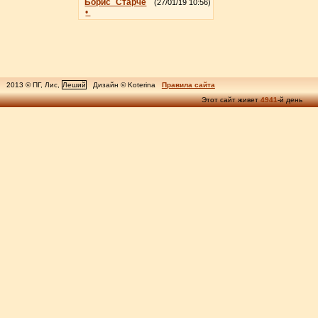
Борис_Старче
(27/01/19 10:56)
•
2013 © ПГ, Лис,
Леший
Дизайн © Koterina
Правила сайта
Этот сайт живет
4941
-й день