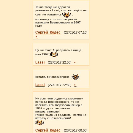
Точно тогда не доросли,
уважаемая Lassi, а может ещё и на
свет не появились
,
поскольку это стихотворение
написано Вознесенским в 1967
году.
Сергей_Кодес
(27/01/17 07:10)
•
Ну, не факт. Я родилась в конце
мая 1967
Lassi
•
(27/01/17 22:58)
Кстати, в Новосибирске.
Lassi
•
(27/01/17 22:59)
Ну если уже родились к моменту
приезда Вознесенского, то не
посетить его творческий вечер в
1967 году - совершенно
непростительно!
Нужно было из роддома - прямо на
встречу с Вознесенским!
Сергей_Кодес
(28/01/17 00:05)