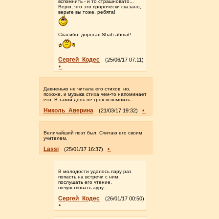
вспомнить - и то страшновато...
Верю, что это пророчески сказано,
верьте вы тоже, ребята!
Спасибо, дорогая Shah-ahmat!
Сергей_Кодес
(25/06/17 07:11)
•
Давненько не читала его стихов, но,
похоже, и музыка стиха чем-то напоминает
его. В такой день не грех вспомнить...
Николь_Аверина
•
(21/03/17 19:32)
Величайший поэт был. Считаю его своим
учителем.
Lassi
•
(25/01/17 16:37)
В молодости удалось пару раз
попасть на встречи с ним,
послушать его чтение,
почувствовать ауру...
Сергей_Кодес
(26/01/17 00:50)
•