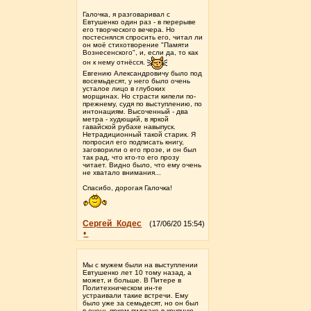
Галочка, я разговаривал с
Евтушенко один раз - в перерыве
его творческого вечера. Но
постеснялся спросить его, читал ли
он моё стихотворение "Памяти
Вознесенского", и, если да, то как
он к нему отнёсся.
Евгению Александровичу было под
восемьдесят, у него было очень
усталое лицо в глубоких
морщинах. Но страсти кипели по-
прежнему, судя по выступлению, по
интонациям. Высоченный - два
метра - худющий, в яркой
гавайской рубахе навыпуск.
Нетрадиционный такой старик. Я
попросил его подписать книгу,
заговорили о его прозе, и он был
так рад, что кто-то его прозу
читает. Видно было, что ему очень
не хватало внимания...
Спасибо, дорогая Галочка!
Сергей_Кодес
(17/06/20 15:54)
•
Мы с мужем были на выступлении
Евтушенко лет 10 тому назад, а
может, и больше. В Питере в
Политехническом ин-те
устраивали такие встречи. Ему
было уже за семьдесят, но он был
в очень ярком пиджаке в крупную