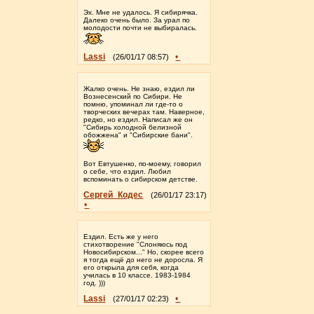
Эх. Мне не удалось. Я сибирячка.
Далеко очень было. За урал по
молодости почти не выбиралась.
Lassi
•
(26/01/17 08:57)
Жалко очень. Не знаю, ездил ли
Вознесенский по Сибири. Не
помню, упоминал ли где-то о
творческих вечерах там. Наверное,
редко, но ездил. Написал же он
"Сибирь холодной белизной
обожжена" и "Сибирские бани".
Вот Евтушенко, по-моему, говорил
о себе, что ездил. Любил
вспоминать о сибирском детстве.
Сергей_Кодес
(26/01/17 23:17)
•
Ездил. Есть же у него
стихотворение "Слоняюсь под
Новосибирском..." Но, скорее всего
я тогда ещё до него не доросла. Я
его открыла для себя, когда
училась в 10 классе. 1983-1984
год. )))
Lassi
•
(27/01/17 02:23)