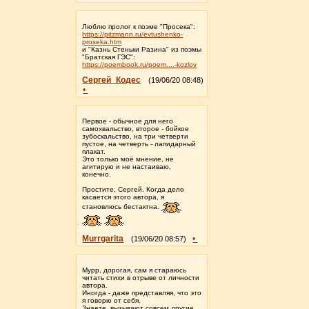
Люблю пролог к поэме "Просека":
https://pitzmann.ru/evtushenko-
proseka.htm
и "Казнь Стеньки Разина" из поэмы
"Братская ГЭС":
https://poembook.ru/poem....-kozlov
Сергей_Кодес
(19/06/20 08:48)
•
Первое - обычное для него
самохвальство, второе - бойкое
зубоскальство, на три четверти
пустое, на четверть - лапидарный
плакат.
Это только моё мнение, не
агитирую и не настаиваю,
конечно.
Простите, Сергей. Когда дело
касается этого автора, я
становлюсь бестактна.
Murrgarita
•
(19/06/20 08:57)
Мурр, дорогая, сам я стараюсь
читать стихи в отрыве от личности
автора.
Иногда - даже представляя, что это
я говорю от себя.
Знаете, вызывают совсем другие