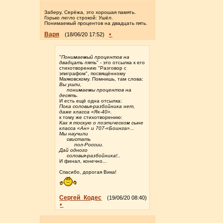
Заберу, Серёжа, это хорошая память.
Горько легло строкой: Ушёл.
Понимаемый процентов на двадцать пять.
Варя
•
(18/06/20 17:52)
"
Понимаемый процентов на
двадцать пять
" - это отсылка к его
стихотворению "Разговор с
эпиграфом", посвящённому
Маяковскому. Помнишь, там слова:
Вы ушли,
понимаемы процентов на
десять.
И есть ещё одна отсылка:
Пока соловья-разбойника нет,
даже класса «Як-40».
к тому же стихотворению:
Как я тоскую о поэтическом сыне
класса «Ан» и 707-«Боинга»...
Мы научили
свистать
пол-России.
Дай одного
соловья-разбойника!..
И финал, конечно...
Спасибо, дорогая Вика!
Сергей_Кодес
(19/06/20 08:40)
•