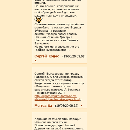
эмоции.
Но, как обычно, совершенно не
настаиваю, что моё восприятие,
мой образ действий должны
разделяться другими людьми.
Сильное впечатление произвёл на
меня балет в постановке Бориса
Эйфмана на вокально-
симфоническую поэму «Казнь
Стеньки Разина» Дмитрия
Шостаковича на стихи Евгения
Евтушенко.
Не одного меня впечатлило это
"бойкое зубоскальство"...
Сергей_Кодес
(19/06/20 09:01)
•
Сергей, Вы совершенно правы,
наверное. А для меня за строками
стихов всегда стоит автор.
Когда читаю - ну, случается иногда
- Евтушенко, моментально
вспоминаю пародию А. Иванова
"Панибратская ГЭС" (
http://litparody.ru/autors/ivanov-
aleksandr/panibratskaya-ges.html
).
Murrgarita
•
(19/06/20 09:12)
Хорошие поэты любили пародии
Иванова на свои стихи.
Помню концерт, где Николай
Доризо читал своё стихотворение: