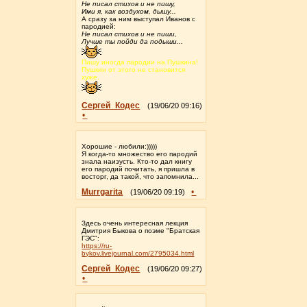
Не писал стихов и не пишу,
Ими я, как воздухом, дышу...
А сразу за ним выступал Иванов с
пародией:
Не писал стихов и не пиши,
Лучше ты пойди да подыши...
Пишу иногда пародии на Пушкина!
Пушкин от этого не становится
хуже.
Сергей_Кодес
(19/06/20 09:16)
•
Хорошие - любили:)))))
Я когда-то множество его пародий
знала наизусть. Кто-то дал книгу
его пародий почитать, я пришла в
восторг, да такой, что запомнила...
Murrgarita
•
(19/06/20 09:19)
Здесь очень интересная лекция
Дмитрия Быкова о поэме "Братская
ГЭС":
https://ru-
bykov.livejournal.com/2795034.html
Сергей_Кодес
(19/06/20 09:27)
•