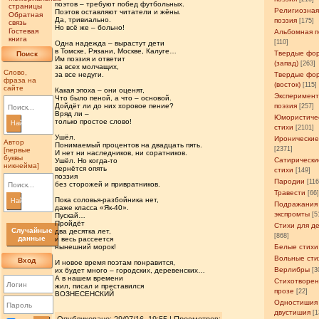
поэтов – требуют побед футбольных.
страницы
Религиозна
Поэтов оставляют читатели и жёны.
Обратная
Да, тривиально.
поэзия
[175]
связь
Но всё же – больно!
Гостевая
Альбомная п
книга
[110]
Одна надежда – вырастут дети
в Томске, Рязани, Москве, Калуге…
Твердые фо
Поиск
Им поэзия и ответит
(запад)
[263]
за всех молчащих,
Слово,
за все недуги.
Твердые фо
фраза на
(восток)
[115]
сайте
Какая эпоха – они оценят,
Эксперимен
Что было пеной, а что – основой.
Дойдёт ли до них хоровое пение?
поэзия
[257]
Вряд ли –
Юмористиче
только простое слово!
Найти
стихи
[2101]
Ушёл.
Иронические
Автор
Понимаемый процентов на двадцать пять.
[2371]
[первые
И нет ни наследников, ни соратников.
буквы
Сатирически
Ушёл. Но когда-то
никнейма]
вернётся опять
стихи
[149]
поэзия
Пародии
[11
без сторожей и привратников.
Травести
[66
Пока соловья-разбойника нет,
Найти
Подражания
даже класса «Як-40».
экспромты
[5
Пускай…
Пройдёт
Стихи для д
Случайные
два десятка лет,
[868]
данные
и весь рассеется
нынешний морок!
Белые стихи
Вольные сти
Вход
И новое время поэтам понравится,
Верлибры
их будет много – городских, деревенских…
[3
А в нашем времени
Стихотворен
жил, писал и преставился
прозе
[22]
ВОЗНЕСЕНСКИЙ
Одностишия
двустишия
[1