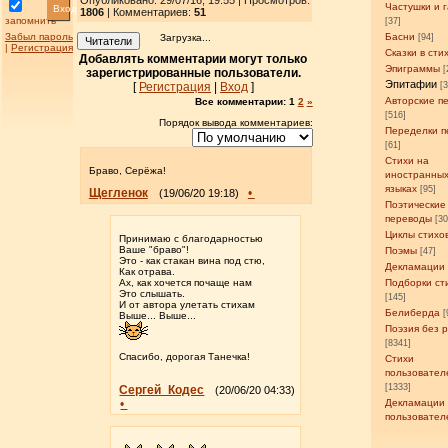
Опубликовано: 29/07/16, 19:55 | Просмотров
:
Частушки и 
Вход
1806
| Комментариев:
51
запомнить
[37]
Забыл пароль
Басни
Загрузка...
[94]
Читатели
|
Регистрация
Сказки в сти
Добавлять комментарии могут только
Эпиграммы
[
зарегистрированные пользователи.
Эпитафии
[
Регистрация
|
Вход
]
[
Авторские п
Все комментарии:
1
2
»
[516]
Порядок вывода комментариев:
Переделки п
[61]
Стихи на
Браво, Серёжа!
иностранны
языках
[95]
Щегленок
•
(19/06/20 19:18)
Поэтические
переводы
[3
Циклы стихо
Принимаю с благодарностью
Ваше "браво"!
Поэмы
[47]
Это - как стакан вина под стю,
Декламации
Как отрава.
Ах, как хочется почаще нам
Подборки ст
Это слышать.
[145]
И от автора улетать стихам
Белиберда
[
Выше... Выше...
Поэзия без 
[8341]
Спасибо, дорогая Танечка!
Стихи
пользовател
[1333]
Сергей_Кодес
(20/06/20 04:33)
•
Декламации
пользовател