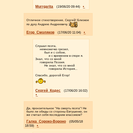
Murrgarita
•
(19/06/20 09:44)
Отличное стихотворение, Сергей! Близкое
по духу Андрею Андреевичу.
Егор_Смоляков
•
(17/06/20 11:04)
Слушал поэта,
немножечко грезил,
был и с собою,
и с временем в споре я.
Знал, что со мной
говорила Поэзия.
Не знал, что со мной
говорила История...
Спасибо, дорогой Егор!
Сергей_Кодес
(17/06/20 16:02)
•
Да, пронзительное "На смерть поэта"! Не
было ли обиды со стороны Евтушенко, он
же считал себя последним классиком?
Галка_Сороко-Вороно
(05/05/18
•
18:59)