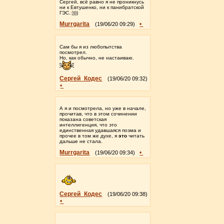
Сергей, всё равно я не проникнусь
ни к Евтушенко, ни к панибратской
ГЭС.:))))
Murrgarita
•
(19/06/20 09:29)
Сам бы я из любопытства
посмотрел.
Но, как обычно, не настаиваю.
Сергей_Кодес
(19/06/20 09:32)
•
А я и посмотрела, но уже в начале,
прочитав, что в этом сочинении
показана советская
интеллигенция, что это
единственная удавшаяся поэма и
прочее в том же духе, я
это
читать
дальше не стала.
Murrgarita
•
(19/06/20 09:34)
Сергей_Кодес
(19/06/20 09:38)
•