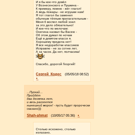
И я бы кое-что довёл
У Вознесенского и Пушкина -
К примеру, помню - жёг глагол!
А ведь пожары - не игрушки нам!
Я тот глагол бы заменил
обычным тёплым прилагательным -
Меня б воспел любой зоил
за это дело обязательно!
И кое-что по мелочам:
Онегина назвал бы Васею -
Об этом думал по ночам
Ещё в девятом классе я.
Хорошему предела нет!
Я все недоработки классиков
Исправлю - не за сотню лет,
А за часок. Да нет, полчасика!
Спасибо, дорогой Георгий!
Сергей_Кодес
(05/05/18 08:52)
•
...Пускай…
Пройдёт
два десятка лет,
и весь рассеется
нынешний морок!
- пусть будет пророчески
сказано)))
Shah-ahmat
•
(10/05/17 05:36)
Столько исхожено, столько
излазано,