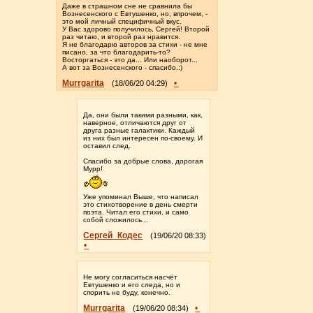
Даже в страшном сне не сравнила бы
Вознесенского с Евтушенко, но, впрочем, -
это мой личный специфичный вкус.
У Вас здорово получилось, Сергей! Второй
раз читаю, и второй раз нравится.
Я не благодарю авторов за стихи - не мне
писано, за что благодарить-то?
Восторгаться - это да... Или наоборот...
А вот за Вознесенского - спасибо.:)
Murrgarita
•
(18/06/20 04:29)
Да, они были такими разными, как,
наверное, отличаются друг от
друга разные галактики. Каждый
из них был интересен по-своему. И
оставил след.
Спасибо за добрые слова, дорогая
Мурр!
Уже упоминал Выше, что написал
это стихотворение в день смерти
поэта. Читал его стихи, и само
собой сложилось...
Сергей_Кодес
(19/06/20 08:33)
•
Не могу согласиться насчёт
Евтушенко и его следа, но и
спорить не буду, конечно.
Murrgarita
•
(19/06/20 08:34)