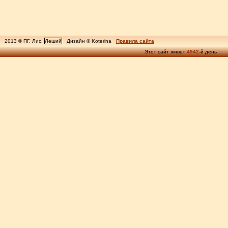
2013 © ПГ, Лис,
Леший
Дизайн © Koterina
Правила сайта
Этот сайт живет
4942
-й день