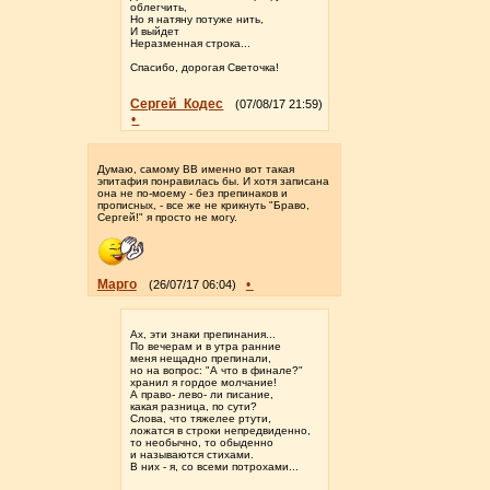
облегчить,
Но я натяну потуже нить,
И выйдет
Неразменная строка...
Спасибо, дорогая Светочка!
Сергей_Кодес
(07/08/17 21:59)
•
Думаю, самому ВВ именно вот такая
эпитафия понравилась бы. И хотя записана
она не по-моему - без препинаков и
прописных, - все же не крикнуть "Браво,
Сергей!" я просто не могу.
Марго
•
(26/07/17 06:04)
Ах, эти знаки препинания...
По вечерам и в утра ранние
меня нещадно препинали,
но на вопрос: "А что в финале?"
хранил я гордое молчание!
А право- лево- ли писание,
какая разница, по сути?
Слова, что тяжелее ртути,
ложатся в строки непредвиденно,
то необычно, то обыденно
и называются стихами.
В них - я, со всеми потрохами...