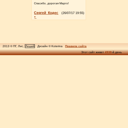
Спасибо, дорогая Марго!
Сергей_Кодес
(26/07/17 19:55)
•
2013 © ПГ, Лис,
Леший
Дизайн © Koterina
Правила сайта
Этот сайт живет
4938
-й день