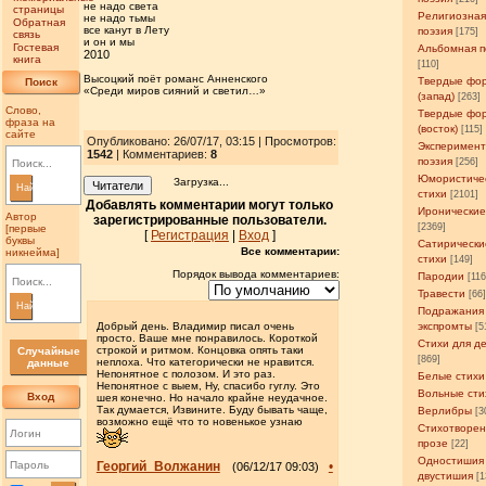
не надо света
страницы
Религиозна
не надо тьмы
Обратная
все канут в Лету
поэзия
[175]
связь
и он и мы
Гостевая
Альбомная п
2010
книга
[110]
Высоцкий поёт романс Анненского
Твердые фо
Поиск
«Среди миров сияний и светил…»
(запад)
[263]
Слово,
Твердые фо
фраза на
(восток)
[115]
сайте
Опубликовано: 26/07/17, 03:15 | Просмотров
:
Эксперимен
1542
| Комментариев:
8
поэзия
[256]
Юмористиче
Загрузка...
Читатели
Найти
стихи
[2101]
Добавлять комментарии могут только
Иронические
Автор
зарегистрированные пользователи.
[2369]
[первые
[
Регистрация
|
Вход
]
буквы
Сатирически
Все комментарии:
никнейма]
стихи
[149]
Порядок вывода комментариев:
Пародии
[11
Травести
[66
Найти
Подражания
Добрый день. Владимир писал очень
экспромты
[5
просто. Ваше мне понравилось. Короткой
Стихи для д
строкой и ритмом. Концовка опять таки
Случайные
[869]
неплоха. Что категорически не нравится.
данные
Непонятное с полозом. И это раз.
Белые стихи
Непонятное с выем, Ну, спасибо гуглу. Это
Вольные сти
Вход
шея конечно. Но начало крайне неудачное.
Так думается, Извините. Буду бывать чаще,
Верлибры
[3
возможно ещё что то новенькое узнаю
Стихотворен
прозе
[22]
Одностишия
Георгий_Волжанин
•
(06/12/17 09:03)
двустишия
[1