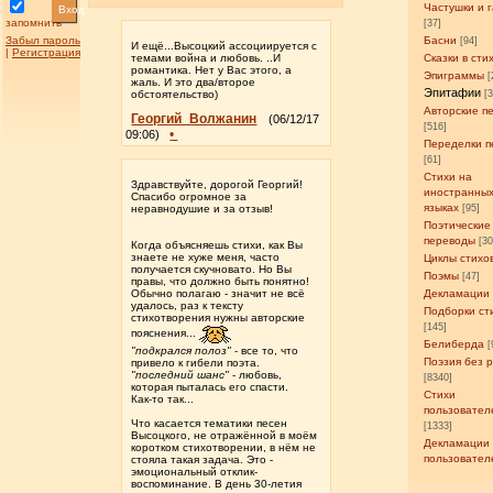
Частушки и 
Вход
запомнить
[37]
Забыл пароль
Басни
[94]
И ещё...Высоцкий ассоциируется с
|
Регистрация
темами война и любовь. ..И
Сказки в сти
романтика. Нет у Вас этого, а
Эпиграммы
[
жаль. И это два/второе
Эпитафии
обстоятельство)
[
Авторские п
Георгий_Волжанин
(06/12/17
[516]
•
09:06)
Переделки п
[61]
Стихи на
Здравствуйте, дорогой Георгий!
иностранны
Спасибо огромное за
языках
неравнодушие и за отзыв!
[95]
Поэтические
переводы
[3
Когда объясняешь стихи, как Вы
знаете не хуже меня, часто
Циклы стихо
получается скучновато. Но Вы
Поэмы
[47]
правы, что должно быть понятно!
Обычно полагаю - значит не всё
Декламации
удалось, раз к тексту
Подборки ст
стихотворения нужны авторские
[145]
пояснения...
Белиберда
[
"подкрался полоз"
- все то, что
Поэзия без 
привело к гибели поэта.
"последний шанс"
- любовь,
[8340]
которая пыталась его спасти.
Стихи
Как-то так...
пользовател
Что касается тематики песен
[1333]
Высоцкого, не отражённой в моём
Декламации
коротком стихотворении, в нём не
пользовател
стояла такая задача. Это -
эмоциональный отклик-
воспоминание. В день 30-летия