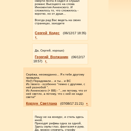
смерти поэта я сидел и слушал
романс Высоцкого на слова
Иннокентия Анненского. И
сложилось то, что сложилось -
коротко, но от души...
Всегда рад Вас видеть на своих
страницах, заходите
Сергей_Кодес
(06/12/17 18:35)
•
Да, Сергей, хорошо)
Георгий_Волжанин
(06/12/17
•
18:57)
Серёжа, неожиданно... Я к тебе другому
привыкла.
Но(!) Порадовали... и ты... и ВС
Из твоего - особенно "темно с другими, с
ней разнобой ".
Из Анненского (+ ВВ) - "...не потому, что от
неё светло, а потому, что с ней не надо
света!"
Корзун_Светлана
•
(07/08/17 21:21)
Пишу не на конкурс, и стиль здесь
иной,
Приходят рифмы одна за одной,
Здесь скупы глаз, фантазия и рука.
Да, можно словчить, строфу