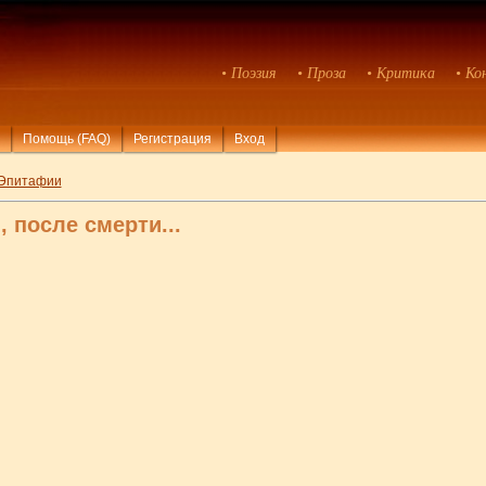
• Поэзия
• Проза
• Критика
• Ко
Помощь (FAQ)
Регистрация
Вход
Эпитафии
, после смерти...