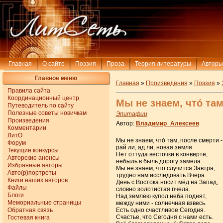
Главная
О сайте
Поэзия
Проза
Теория литературы
Авторы
Главное меню
Главная
»
Произведения
»
Поэзия
»
Правила сайта
Координационный центр
Мы не знаем, что́ там
Путеводитель по сайту
Полезные советы новичкам
Эпитафии
Произведения
Автор:
Владимир_Алексеев
Комментарии
ЛитО
Мы не знаем, что́ там, после смерти -
Форум
рай ли, ад ли, новая земля.
Текущие конкурсы
Нет оттуда весточки в конверте,
Авторские анонсы
небыль в быль дорогу замела.
Избранные авторы
Мы не знаем, что случится Завтра,
Авто(р)портреты
трудно нам исследовать Вчера.
Книги наших авторов
День с Востока носит мёд на Запад,
Файлы
словно золотистая пчела.
Блоги
Над землёю купол неба поднят,
Мемориальные страницы
между ними - солнечная взвесь.
Обратная связь
Есть одно счастливое Сегодня.
Счастье, что Сегодня с нами есть.
Гостевая книга