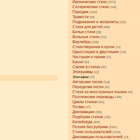
Иронические стихи
[2370]
Сатирические стихи
[149]
Пародии
[1163]
Травести
[66]
Подражания и экспромты
[510]
Стихи для детей
[869]
Белые стихи
[88]
Вольные стихи
[151]
Верлибры
[309]
Стихотворения в прозе
[22]
Одностишия и двустишия
[135]
Частушки и гарики
[37]
Басни
[94]
Сказки в стихах
[81]
Эпиграммы
[22]
Эпитафии
[37]
Авторские песни
[516]
Переделки песен
[61]
Стихи на иностранных языках
[95]
Поэтические переводы
[306]
Циклы стихов
[301]
Поэмы
[47]
Декламации
[506]
Подборки стихов
[145]
Белиберда
[906]
Поэзия без рубрики
[8341]
Стихи пользователей
[1333]
Декламации пользователей
[23]