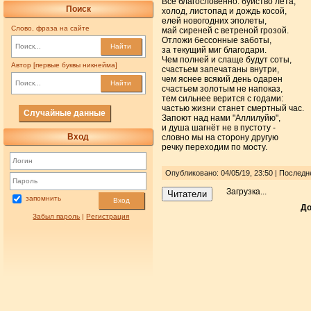
Всё благословенно: буйство лета,
Поиск
холод, листопад и дождь косой,
елей новогодних эполеты,
Слово, фраза на сайте
май сиреней с ветреной грозой.
Отложи бессонные заботы,
Найти
за текущий миг благодари.
Чем полней и слаще будут соты,
Автор [первые буквы никнейма]
счастьем запечатаны внутри,
чем яснее всякий день одарен
Найти
счастьем золотым не напоказ,
тем сильнее верится с годами:
частью жизни станет смертный час.
Случайные данные
Запоют над нами "Аллилуйю",
и душа шагнёт не в пустоту -
Вход
словно мы на сторону другую
речку переходим по мосту.
Опубликовано: 04/05/19, 23:50 | Послед
Загрузка...
Читатели
запомнить
Вход
До
Забыл пароль
|
Регистрация