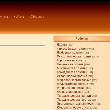
нкурсы
• Игры
• Общение
Рубрики
Лирика
[8904]
Философская поэзия
[4072]
Любовная поэзия
[4137]
Психологическая поэзия
[1877]
Городская поэзия
[1552]
Пейзажная поэзия
[1909]
Мистическая поэзия
[1350]
Гражданская поэзия
[1237]
Историческая поэзия
[296]
Мифологическая поэзия
[205]
Медитативная поэзия
[210]
Религиозная поэзия
[175]
Альбомная поэзия
[110]
Твердые формы (запад)
[263]
Твердые формы (восток)
[115]
Экспериментальная поэзия
[257]
Юмористические стихи
[2101]