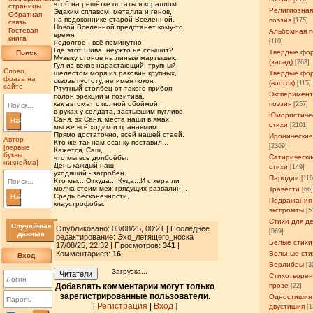
чтоб на решётке остаться кораллом.
страницы
Религиозна
Эдаким сплавом, металла и генов,
Обратная
на подоконнике старой Вселенной.
поэзия
[175]
связь
Новой Вселенной предстанет кому-то
Гостевая
Альбомная п
время,
книга
[110]
недолгое - всё поминутно.
Где этот Шива, неужто не слышит?
Твердые фо
Поиск
Музыку стонов на линьке мартышек.
(запад)
[263]
Гул из веков нарастающий, трупный,
Слово,
шелестом моря из раковин крупных,
Твердые фо
фраза на
сквозь пустоту, не имея покоя.
(восток)
[115]
сайте
Ртутный столбец от такого прибоя
Эксперимен
полон эрекции и позитива,
как автомат с полной обоймой,
поэзия
[257]
в руках у солдата, застывшим пугливо.
Юмористиче
Саня, эх Саня, места наши в ямах,
Найти
стихи
[2101]
мы же всё ходим и пранаямим.
Прямо достаточно, всей нашей стаей.
Иронические
Автор
Кто же так нам осанку поставил...
[2369]
[первые
Кажется, Саш,
буквы
Сатирически
что мы все долбоёбы.
никнейма]
День каждый наш
стихи
[149]
уходящий - загробен.
Пародии
[11
Кто мы... Откуда... Куда...И с хера ли
молча стоим меж грядущих развалин...
Травести
[66
Средь бесконечности,
Найти
Подражания
клаустрофобы.
экспромты
[5
Стихи для д
Случайные
Опубликовано: 03/08/25, 00:21 | Последнее
[869]
данные
редактирование: Эхо_летящего_носка
Белые стихи
17/08/25, 22:32 | Просмотров
:
341
|
Комментариев:
16
Вольные сти
Вход
Верлибры
[3
Загрузка...
Читатели
Стихотворен
Добавлять комментарии могут только
прозе
[22]
зарегистрированные пользователи.
Одностишия
[
Регистрация
|
Вход
]
двустишия
[1