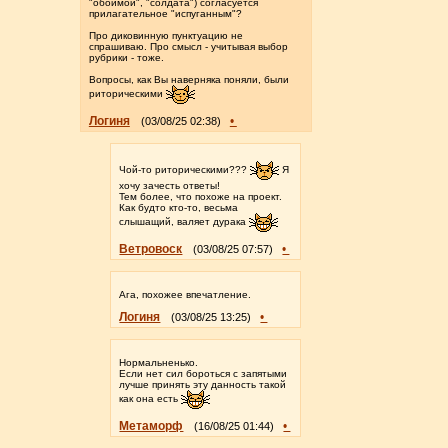
"обоймой", "солдата") согласуется
прилагательное "испуганным"?
Про диковинную пунктуацию не
спрашиваю. Про смысл - учитывая выбор
рубрики - тоже.
Вопросы, как Вы наверняка поняли, были
риторическими
Логиня
•
(03/08/25 02:38)
Чой-то риторическими???
Я
хочу зачесть ответы!
Тем более, что похоже на проект.
Как будто кто-то, весьма
слышащий, валяет дурака
Ветровоск
•
(03/08/25 07:57)
Ага, похожее впечатление.
Логиня
•
(03/08/25 13:25)
Нормальненько.
Если нет сил бороться с запятыми
лучше принять эту данность такой
как она есть
Метаморф
•
(16/08/25 01:44)