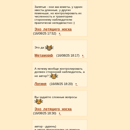
Запятые - они как кометы, у одних
хвосты длинные, у других
поменьше, но контролировать их
численность и траекторию
стороннему наблюдателю
практически неподвластно:-)
Эхо_летящего_носка
•
(16/08/25 17:52)
Это да
Метаморф
•
(16/08/25 18:17)
А почему вообще контролировать
должен сторонний наблюдатель, а
не автор?
Логиня
•
(16/08/25 18:20)
Вы задаёте сложные вопросы
Эхо_летящего_носка
•
(16/08/25 18:30)
автор - дурень)
и автор признателен за помощь