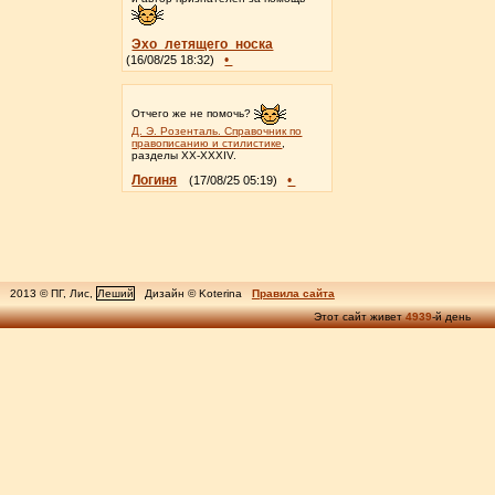
Эхо_летящего_носка
•
(16/08/25 18:32)
Отчего же не помочь?
Д. Э. Розенталь. Справочник по
правописанию и стилистике
,
разделы XX-XXXIV.
Логиня
•
(17/08/25 05:19)
2013 © ПГ, Лис,
Леший
Дизайн © Koterina
Правила сайта
Этот сайт живет
4939
-й день