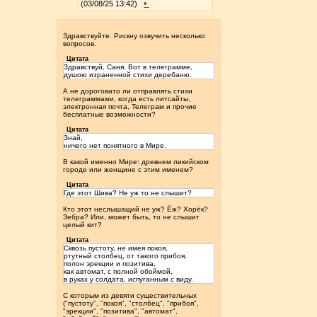
•
(03/08/25 13:42)
Здравствуйте. Рискну озвучить несколько
вопросов.
Цитата
Здравствуй, Саня. Вот в телеграмме,
душою израненной стихи деребаню.
А не дороговато ли отправлять стихи
телеграммами, когда есть литсайты,
электронная почта, Телеграм и прочие
бесплатные возможности?
Цитата
Знай,
ничего нет понятного в Мире.
В какой именно Мире: древнем ликийском
городе или женщине с этим именем?
Цитата
Где этот Шива? Не уж то не слышит?
Кто этот неслышащий не уж? Ёж? Хорёк?
Зебра? Или, может быть, то не слышит
целый кит?
Цитата
Сквозь пустоту, не имея покоя,
ртутный столбец, от такого прибоя,
полон эрекции и позитива,
как автомат, с полной обоймой,
в руках у солдата, испуганным с виду.
С которым из девяти существительных
("пустоту", "покоя", "столбец", "прибоя",
"эрекции", "позитива", "автомат",