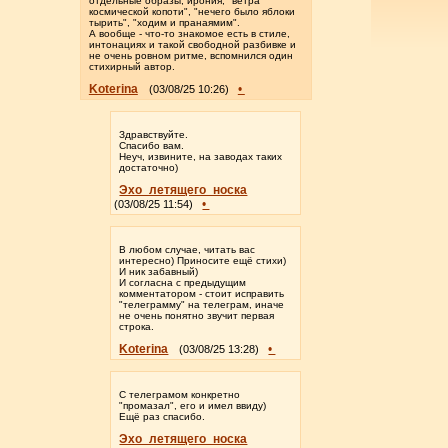
отдельные образы, ирония, "ветра
космической копоти", "нечего было яблоки
тырить", "ходим и пранаямим".
А вообще - что-то знакомое есть в стиле,
интонациях и такой свободной разбивке и
не очень ровном ритме, вспомнился один
стихирный автор.
Koterina
•
(03/08/25 10:26)
Здравствуйте.
Спасибо вам.
Неуч, извините, на заводах таких
достаточно)
Эхо_летящего_носка
•
(03/08/25 11:54)
В любом случае, читать вас
интересно) Приносите ещё стихи)
И ник забавный)
И согласна с предыдущим
комментатором - стоит исправить
"телеграмму" на телеграм, иначе
не очень понятно звучит первая
строка.
Koterina
•
(03/08/25 13:28)
С телеграмом конкретно
"промазал", его и имел ввиду)
Ещё раз спасибо.
Эхо_летящего_носка