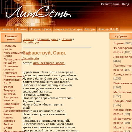
Регистрация
Вход
Главная
О сайте
Поэзия
Проза
Теория литературы
Авторы
Помощь (FAQ)
Главное
Рубрики
Главная
»
Произведения
»
Поэзия
»
меню
Белиберда
Лирика
[8903
Правила
Философска
сайта
Здравствуй, Саня.
поэзия
[4071]
Координационный
центр
Любовная по
Белиберда
Путеводитель
[4137]
по сайту
Автор:
Эхо_летящего_носка
Психологиче
Полезные
советы
поэзия
[1877]
Здравствуй, Саня. Вот в телеграме,
новичкам
Городская по
душою израненной, стихи деребаню.
Произведения
Ну его в баню, Саня, жизнь эту ссаную
[1552]
Комментарии
доисторической жить обезьяной.
ЛитО
Пейзажная п
Выбросил только палицу с камнем
Форум
[1909]
и на завод, впахивать в плане,
Текущие
эволюцией загнан...
Мистическая
конкурсы
Грёбаный Дарвин...
[1350]
Авторские
Этот вопрос еврейством отставлен.
анонсы
Гражданская
Ад, или рай...
Избранные
Нечего было яблоки тырить.
[1237]
авторы
Знай,
Историческа
Авто(р)портреты
ничего нет понятного в мире.
поэзия
Книги
Наверняка судить невозможно
[296]
наших
здесь,
Мифологиче
авторов
находясь в инкарнации кожаной.
поэзия
[205]
Выветрит влагу из гибнущей плоти
Файлы
время - ветрами космической копоти,
Медитативн
Блоги
прах расползётся по сточным канавам,
Мемориальные
поэзия
[210]