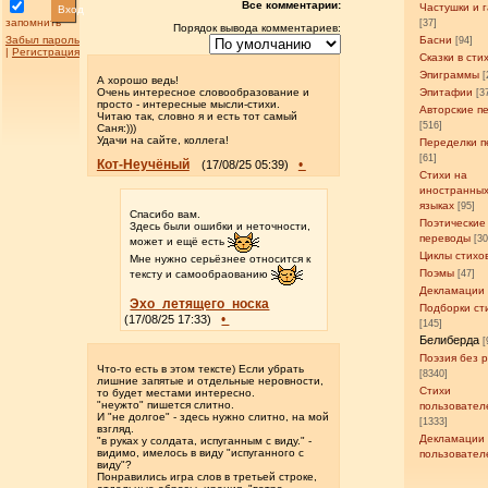
Все комментарии:
Частушки и 
Вход
запомнить
[37]
Порядок вывода комментариев:
Забыл пароль
Басни
[94]
|
Регистрация
Сказки в сти
Эпиграммы
[
А хорошо ведь!
Очень интересное словообразование и
Эпитафии
[3
просто - интересные мысли-стихи.
Авторские п
Читаю так, словно я и есть тот самый
[516]
Саня:)))
Удачи на сайте, коллега!
Переделки п
[61]
Кот-Неучёный
•
(17/08/25 05:39)
Стихи на
иностранны
языках
[95]
Спасибо вам.
Поэтические
Здесь были ошибки и неточности,
переводы
[3
может и ещё есть
Циклы стихо
Мне нужно серьёзнее относится к
Поэмы
[47]
тексту и самообраованию
Декламации
Эхо_летящего_носка
Подборки ст
•
(17/08/25 17:33)
[145]
Белиберда
[
Поэзия без 
Что-то есть в этом тексте) Если убрать
[8340]
лишние запятые и отдельные неровности,
Стихи
то будет местами интересно.
"неужто" пишется слитно.
пользовател
И "не долгое" - здесь нужно слитно, на мой
[1333]
взгляд.
Декламации
"в руках у солдата, испуганным с виду." -
видимо, имелось в виду "испуганного с
пользовател
виду"?
Понравились игра слов в третьей строке,