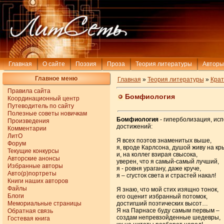
Главная
О сайте
Поэзия
Проза
Теория литературы
Авторы
Главное меню
Главная
»
Теория литературы
»
Крат
Правила сайта
Бомфиология
Координационный центр
Путеводитель по сайту
Полезные советы новичкам
Бомфиология
- гиперболизация, исп
Произведения
достижений:
Комментарии
ЛитО
Я всех поэтов знаменитых выше,
Форум
я, вроде Карлсона, душой живу на к
Текущие конкурсы
и, на коллег взирая свысока,
Авторские анонсы
уверен, что я самый-самый лучший,
Избранные авторы
я - ровня урагану, даже круче,
Авто(р)портреты
я – сгусток света и страстей накал!
Книги наших авторов
Файлы
Я знаю, что мой стих изящно тонок,
Блоги
его оценит избранный потомок,
Мемориальные страницы
достигший поэтических высот…
Я на Парнасе буду самым первым –
Обратная связь
создам непревзойденные шедевры,
Гостевая книга