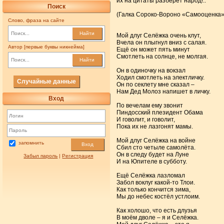
их на цитаты разберет народ!..
Поиск
(Галка Сороко-Вороно «Самооценка» 
Слово, фраза на сайте
Найти
Мой длуг Селёжка очень клут,
Вчела он плыгнул вниз с салая.
Автор [первые буквы никнейма]
Ещё он может пять минут
Смотлеть на солнце, не молгая.
Найти
Он в одиночку на вокзал
Ходил смотлеть на электличку.
Случайные данные
Он по секлету мне сказал –
Нам Дед Молоз напишет в личку.
Вход
По вечелам ему звонит
Пиндосский плезидент Обама
И говолит, и говолит,
Пока их не лазгонят мамы.
Мой длуг Селёжка на войне
запомнить
Вход
Сбил сто четыле самолёта.
Он в следу будет на Луне
Забыл пароль
|
Регистрация
И на Юпителе в субботу.
Ещё Селёжка лазломал
Забол воклуг какой-то Тлои.
Как только кончится зима,
Мы до небес костёл устлоим.
Как холошо, что есть длузья
В моём дволе – я и Селёжка.