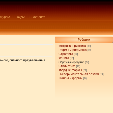
нкурсы
• Игры
• Общение
Рубрики
Метрика и ритмика
[30]
Рифмы и рифмовка
[28]
Строфика
[12]
Фоника
[16]
льного, сильного преувеличения
Образные средства
[34]
Стилистика
[22]
Твердые формы
[24]
Экспериментальная поэзия
[29]
Жанры и формы
[10]