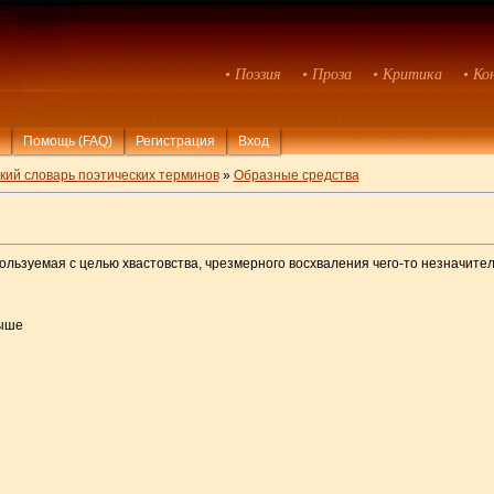
• Поэзия
• Проза
• Критика
• Ко
Помощь (FAQ)
Регистрация
Вход
кий словарь поэтических терминов
»
Образные средства
ользуемая с целью хвастовства, чрезмерного восхваления чего-то незначите
рыше