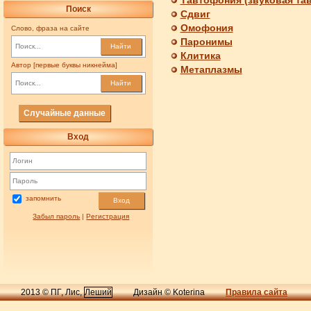
Поиск
Сдвиг
Омофония
Слово, фраза на сайте
Паронимы
Найти
Клитика
Автор [первые буквы никнейма]
Метаплазмы
Найти
Случайные данные
Вход
запомнить
Вход
Забыл пароль
|
Регистрация
2013 © ПГ, Лис,
Леший
Дизайн © Koterina
Правила сайта