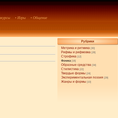
нкурсы
• Игры
• Общение
Рубрики
Метрика и ритмика
[30]
Рифмы и рифмовка
[28]
Строфика
[12]
Фоника
[16]
Образные средства
[34]
Стилистика
[22]
Твердые формы
[24]
Экспериментальная поэзия
[29]
Жанры и формы
[10]