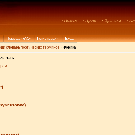
• Поэзия
• Проза
• Критика
• Ко
Помощь (FAQ)
Регистрация
Вход
кий словарь поэтических терминов
» Фоника
тей:
1-16
трам
е)
рументовка)
втология)