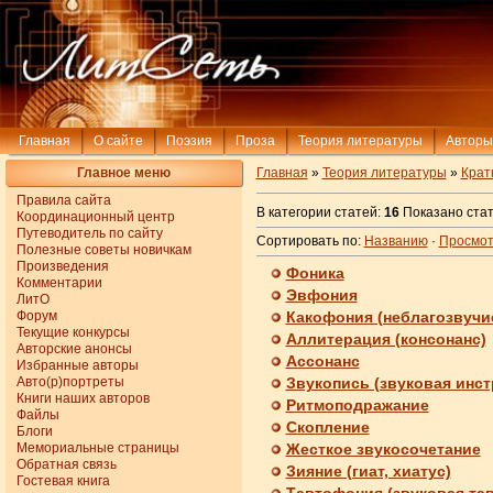
Главная
О сайте
Поэзия
Проза
Теория литературы
Авторы
Главное меню
Главная
»
Теория литературы
»
Крат
Правила сайта
В категории статей:
16
Показано ста
Координационный центр
Путеводитель по сайту
Сортировать по:
Названию
·
Просмо
Полезные советы новичкам
Произведения
Фоника
Комментарии
Эвфония
ЛитО
Форум
Какофония (неблагозвучи
Текущие конкурсы
Аллитерация (консонанс)
Авторские анонсы
Ассонанс
Избранные авторы
Авто(р)портреты
Звукопись (звуковая инст
Книги наших авторов
Ритмоподражание
Файлы
Скопление
Блоги
Мемориальные страницы
Жесткое звукосочетание
Обратная связь
Зияние (гиат, хиатус)
Гостевая книга
Тавтофония (звуковая та