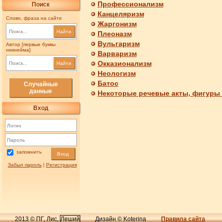
Профессионализм
Поиск
Канцеляризм
Слово, фраза на сайте
Жаргонизм
Найти
Плеоназм
Вульгаризм
Автор [первые буквы
никнейма]
Варваризм
Окказионализм
Найти
Неологизм
Батос
Случайные
данные
Некоторые речевые акты, фигуры 
Вход
запомнить
Вход
Забыл пароль
|
Регистрация
2013 © ПГ, Лис,
Леший
Дизайн © Koterina
Правила сайта