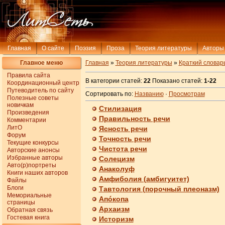
Главная
О сайте
Поэзия
Проза
Теория литературы
Авторы
Главное меню
Главная
»
Теория литературы
»
Краткий словар
Правила сайта
В категории статей:
22
Показано статей:
1-22
Координационный центр
Путеводитель по сайту
Сортировать по:
Названию
·
Просмотрам
Полезные советы
новичкам
Стилизация
Произведения
Правильность речи
Комментарии
ЛитО
Ясность речи
Форум
Точность речи
Текущие конкурсы
Чистота речи
Авторские анонсы
Избранные авторы
Солецизм
Авто(р)портреты
Анаколуф
Книги наших авторов
Амфиболия (амбигуитет)
Файлы
Блоги
Тавтология (порочный плеоназм)
Мемориальные
Апóкопа
страницы
Архаизм
Обратная связь
Гостевая книга
Историзм