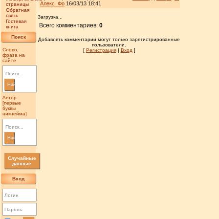
Алекс_Фо
16/03/13 18:41
страницы
Обратная
связь
Загрузка...
Гостевая
Всего комментариев:
0
книга
Поиск
Добавлять комментарии могут только зарегистрированные
пользователи.
Слово,
[
Регистрация
|
Вход
]
фраза на
сайте
Найти
Автор
[первые
буквы
никнейма]
Найти
Случайные
данные
Вход