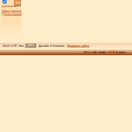
Вход
запомнить
Забыл пароль
|
Регистрация
2013 © ПГ, Лис,
Леший
Дизайн © Koterina
Правила сайта
Этот сайт живет
4939
-й день