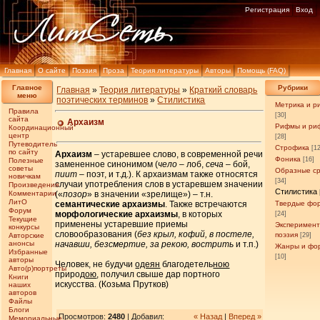
Регистрация
Вход
Главная
О сайте
Поэзия
Проза
Теория литературы
Авторы
Помощь (FAQ)
Главное
Рубрики
Главная
»
Теория литературы
»
Краткий словарь
меню
поэтических терминов
»
Стилистика
Метрика и р
Правила
[30]
сайта
Архаизм
Рифмы и ри
Координационный
центр
[28]
Путеводитель
Строфика
[1
по сайту
Архаизм
– устаревшее слово, в современной речи
Фоника
[16]
Полезные
замененное синонимом (
чело
– лоб,
сеча
– бой,
советы
Образные с
пиит
– поэт, и т.д.). К архаизмам также относятся
новичкам
[34]
случаи употребления слов в устаревшем значении
Произведения
Стилистика
Комментарии
(«
позор
» в значении «зрелище») – т.н.
ЛитО
семантические архаизмы
. Также встречаются
Твердые фо
Форум
морфологические архаизмы
, в которых
[24]
Текущие
применены устаревшие приемы
Эксперимен
конкурсы
словообразования (
без крыл, кофий, в постеле,
поэзия
Авторские
[29]
анонсы
начавши, безсмертие, за рекою, вострить
и т.п.)
Жанры и фо
Избранные
[10]
авторы
Человек, не будучи
одеян
благодетель
ною
Авто(р)портреты
природ
ою
, получил свыше дар портного
Книги
искусства. (Козьма Прутков)
наших
авторов
Файлы
Блоги
Просмотров:
2480
| Добавил:
« Назад
|
Вперед »
Мемориальные