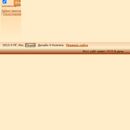
Вход
запомнить
Забыл пароль
|
Регистрация
2013 © ПГ, Лис,
Леший
Дизайн © Koterina
Правила сайта
Этот сайт живет
4939
-й день