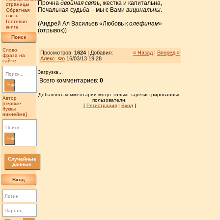
Прочна
двойная связь
, жестка и капитальна,
страницы
Печальная судьба – мы с Вами
вицинальны
.
Обратная
связь
Гостевая
(Андрей Ал Васильев «Любовь к
олефинам
»
книга
(отрывок))
Поиск
Слово,
Просмотров:
1624
| Добавил:
« Назад
|
Вперед »
фраза на
Алекс_Фо
16/03/13 19:28
сайте
Загрузка...
Всего комментариев:
0
Найти
Добавлять комментарии могут только зарегистрированные
Автор
пользователи.
[первые
[
Регистрация
|
Вход
]
буквы
никнейма]
Найти
Случайные
данные
Вход