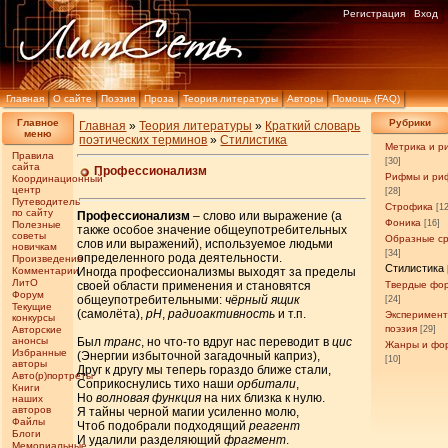
Регистрация
Вход
Главная
О сайте
Поэзия
Проза
Теория литературы
Авторы
Помощь (FAQ)
Главное
Рубрики
Главная
»
Теория литературы
»
Краткий словарь
меню
поэтических терминов
»
Стилистика
Метрика и р
Правила
[30]
сайта
Профессионализм
Рифмы и ри
Координационный
центр
[28]
Путеводитель
Строфика
[1
по сайту
Профессионализм
– слово или выражение (а
Фоника
[16]
Полезные
также особое значение общеупотребительных
советы
Образные с
слов или выражений), используемое людьми
новичкам
[34]
определенного рода деятельности.
Произведения
Стилистика
Комментарии
Иногда профессионализмы выходят за пределы
ЛитО
своей области применения и становятся
Твердые фо
Форум
общеупотребительными:
чёрный ящик
[24]
Текущие
(самолёта),
рН
,
радиоактивность
и т.п.
Эксперимен
конкурсы
поэзия
Авторские
[29]
анонсы
Был
транс
, но что-то вдруг нас переводит в
цис
Жанры и фо
Избранные
(Энергии избыточной загадочный каприз),
[10]
авторы
Друг к другу мы теперь гораздо ближе стали,
Авто(р)портреты
Соприкоснулись тихо наши
орбитали
,
Книги
Но
волновая функция
на них близка к нулю.
наших
авторов
Я тайны черной магии усиленно молю,
Файлы
Чтоб подобрали подходящий
реагент
Блоги
И удалили разделяющий
фрагмент
.
Мемориальные