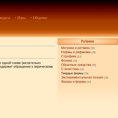
нкурсы
• Игры
• Общение
Рубрики
Метрика и ритмика
[30]
Рифмы и рифмовка
[28]
Строфика
[12]
Фоника
[16]
о одной схеме (желательно
Образные средства
[34]
содержит обращение к лирическому
Стилистика
[22]
Твердые формы
[24]
Экспериментальная поэзия
[29]
Жанры и формы
[10]