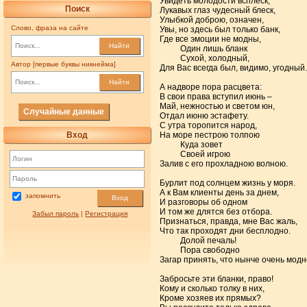
Увидеть молодости всплеск,
Поиск
Лукавых глаз чудесный блеск,
Улыбкой доброю, означен,
Слово, фраза на сайте
Увы, но здесь был только банк,
Где все эмоции не модны,
Найти
Один лишь бланк
Сухой, холодный,
Автор [первые буквы никнейма]
Для Вас всегда был, видимо, угодный.
Найти
А надворе пора расцвета:
В свои права вступил июнь –
Май, нежностью и светом юн,
Случайные данные
Отдал июню эстафету.
С утра торопится народ,
Вход
На море пестрою толпою
Куда зовет
Своей игрою
Залив с его прохладною волною.
Бурлит под солнцем жизнь у моря.
А к Вам клиенты день за днем,
запомнить
Вход
И разговоры об одном
И том же длятся без отбора.
Забыл пароль
|
Регистрация
Признаться, правда, мне Вас жаль,
Что так проходят дни бесплодно.
Долой печаль!
Пора свободно
Загар принять, что нынче очень модн
Забросьте эти бланки, право!
Кому и сколько толку в них,
Кроме хозяев их прямых?