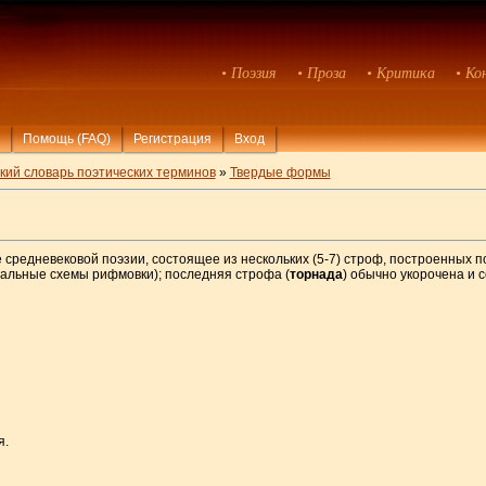
• Поэзия
• Проза
• Критика
• Ко
Помощь (FAQ)
Регистрация
Вход
кий словарь поэтических терминов
»
Твердые формы
 средневековой поэзии, состоящее из нескольких (5-7) строф, построенных п
нальные схемы рифмовки); последняя строфа (
торнада
) обычно укорочена и 
я.