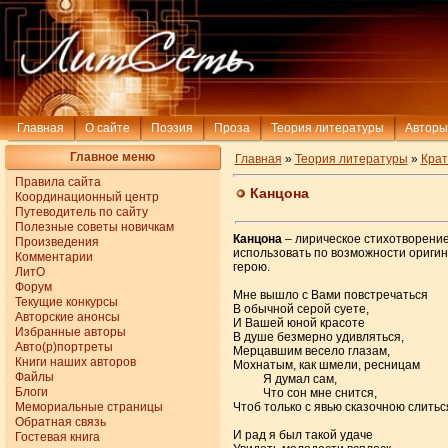
Главная
О сайте
Поэзия
Проза
Теория литературы
Авторы
Главное меню
Главная
»
Теория литературы
»
Крат
Правила сайта
Канцона
Координационный центр
Путеводитель по сайту
Полезные советы новичкам
Канцона
– лирическое стихотворение
Произведения
использовать по возможности ориги
Комментарии
герою.
ЛитО
Форум
Мне вышло с Вами повстречаться
Текущие конкурсы
В обычной серой суете,
Авторские анонсы
И Вашей юной красоте
Избранные авторы
В душе безмерно удивляться,
Авто(р)портреты
Мерцавшим весело глазам,
Книги наших авторов
Мохнатым, как шмели, ресницам
Файлы
Я думал сам,
Блоги
Что сон мне снится,
Мемориальные страницы
Чтоб только с явью сказочною слитьс
Обратная связь
И рад я был такой удаче
Гостевая книга