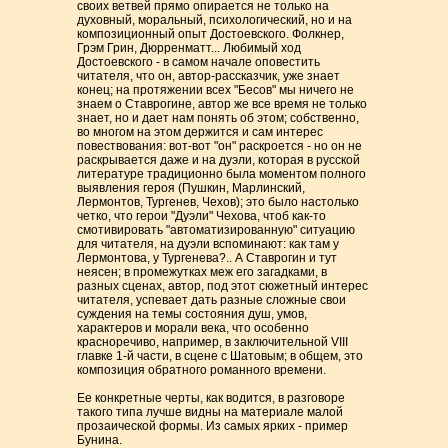
своих ветвей прямо опирается не только на
духовный, моральный, психологический, но и на
композиционный опыт Достоевского. Фолкнер,
Грэм Грин, Дюрренматт... Любимый ход
Достоевского - в самом начале оповестить
читателя, что он, автор-рассказчик, уже знает
конец; на протяжении всех "Бесов" мы ничего не
знаем о Ставрогине, автор же все время не только
знает, но и дает нам понять об этом; собственно,
во многом на этом держится и сам интерес
повествования: вот-вот "он" раскроется - но он не
раскрывается даже и на дуэли, которая в русской
литературе традиционно была моментом полного
выявления героя (Пушкин, Марлинский,
Лермонтов, Тургенев, Чехов); это было настолько
четко, что герои "Дуэли" Чехова, чтоб как-то
смотивировать "автоматизированную" ситуацию
для читателя, на дуэли вспоминают: как там у
Лермонтова, у Тургенева?.. А Ставрогин и тут
неясен; в промежутках меж его загадками, в
разных сценах, автор, под этот сюжетный интерес
читателя, успевает дать разные сложные свои
суждения на темы состояния душ, умов,
характеров и морали века, что особенно
красноречиво, например, в заключительной VIII
главке 1-й части, в сцене с Шатовым; в общем, это
композиция обратного романного времени.
Ее конкретные черты, как водится, в разговоре
такого типа лучше видны на материале малой
прозаической формы. Из самых ярких - пример
Бунина.