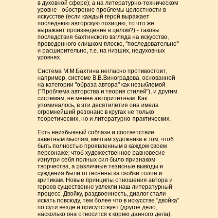
в духовной сфере); а на литературно-техническом
уровне - обострение проблемы целостности в
искусстве (если каждый герой выражает
последнюю авторскую позицию, то что же
выражает произведение в целом?) - таковы
последствия бахтинского взгляда на искусство,
проведенного слишком плоско, "последовательно"
и расширительно, т.е. на низших, недуховных
уровнях.
Система М.М.Бахтина негласно противостоит,
например, системе В.В.Виноградова, основанной
на категории "образа автора" как незыблемой
("Проблема авторства и теория стилей"), и другим
системам, не менее авторитетным. Как
упоминалось, в эти десятилетия она имела
огромнейший резонанс в кругах не только
теоретических, но и литературно-практических.
Есть неизбывный соблазн и соответствие
заветным мыслям, мечтам художника в том, чтоб
быть полностью проявленным в каждом своем
персонаже; чтоб художественное равновесие
изнутри себя полных сил было признаком
творчества, а различные тезисные выводы и
суждения были оттеснены за скобки толпе и
критикам. Новые принципы отношения автора и
героев существенно увлекли наш литературный
процесс. Двойку, раздвоенность, диалог стали
искать повсюду, тем более что в искусстве "двойка"
по сути везде и присутствует (другое дело,
насколько она относится к корню данного дела).