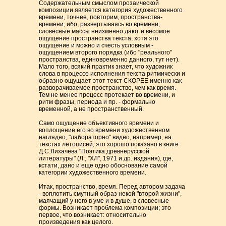
Содержательным смыслом прозаической
композиции является категория художественного
времени, точнее, повторим, пространства-
времени, ибо, развертываясь во времени,
словесные массы неизменно дают и весомое
ощущение пространства текста, хотя это
ощущение и можно и счесть условным -
ощущением второго порядка (ибо "реального"
пространства, единовременно данного, тут нет).
Мало того, всякий практик знает, что художник
слова в процессе исполнения текста ритмически и
образно ощущает этот текст СКОРЕЕ именно как
разворачиваемое пространство, чем как время.
Тем не менее процесс протекает во времени, и
ритм фразы, периода и пр. - формально
временной, а не пространственный.
Само ощущение объективного времени и
воплощение его во времени художественном
наглядно, "лабораторно" видно, например, на
текстах летописей, это хорошо показано в книге
Д.С.Лихачева "Поэтика древнерусской
литературы" (Л., "ХЛ", 1971 и др. издания), где,
кстати, дано и еще одно обоснование самой
категории художественного времени.
Итак, пространство, время. Перед автором задача
- воплотить смутный образ некой "второй жизни",
маячащий у него в уме и в душе, в словесные
формы. Возникает проблема композиции; это
первое, что возникает: относительно
произведения как целого.