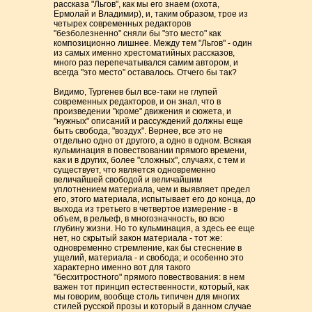
рассказа "Льгов", как мы его знаем (охота,
Ермолай и Владимир), и, таким образом, трое из
четырех современных редакторов
"безболезненно" сняли бы "это место" как
композиционно лишнее. Между тем "Льгов" - один
из самых именно хрестоматийных рассказов,
много раз перепечатывался самим автором, и
всегда "это место" оставалось. Отчего бы так?
Видимо, Тургенев был все-таки не глупей
современных редакторов, и он знал, что в
произведении "кроме" движения и сюжета, и
"нужных" описаний и рассуждений должны еще
быть свобода, "воздух". Вернее, все это не
отдельно одно от другого, а одно в одном. Всякая
кульминация в повествовании прямого времени,
как и в других, более "сложных", случаях, с тем и
существует, что является одновременно
величайшей свободой и величайшим
уплотнением материала, чем и выявляет предел
его, этого материала, испытывает его до конца, до
выхода из третьего в четвертое измерение - в
объем, в рельеф, в многозначность, во всю
глубину жизни. Но то кульминация, а здесь ее еще
нет, но скрытый закон материала - тот же:
одновременно стремление, как бы стеснение в
ущелий, материала - и свобода; и особенно это
характерно именно вот для такого
"бесхитростного" прямого повествования: в нем
важен тот принцип естественности, который, как
мы говорим, вообще столь типичен для многих
стилей русской прозы и который в данном случае