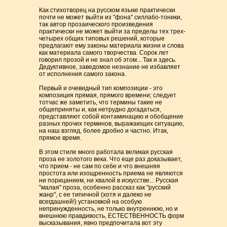
Как стихотворец на русском языке практически
почти не может выйти из "фона" силлабо-тоники,
так автор прозаического произведения
практически не может выйти за пределы тех трех-
четырех общих типовых решений, которые
предлагают ему законы материала жизни и слова
как материала самого творчества. Сорок лет
говорил прозой и не знал об этом... Так и здесь.
Дедуктивное, заведомое незнание не избавляет
от исполнения самого закона.
Первый и очевидный тип композиции - это
композиция прямая, прямого времени; следует
тотчас же заметить, что термины такие не
общеприняты и, как нетрудно догадаться,
представляют собой контаминацию и обобщение
разных прочих терминов, выражающих ситуацию,
на наш взгляд, более дробно и частно. Итак,
прямое время.
В этом стиле много работала великая русская
проза ее золотого века. Что еще раз доказывает,
что прием - не сам по себе и что внешняя
простота или изощренность приема не являются
ни порицанием, ни хвалой в искусстве... Русская
"малая" проза, особенно рассказ как "русский
жанр", с ее типичной (хотя и далеко не
всегдашней!) установкой на особую
непринужденность, не только внутреннюю, но и
внешнюю правдивость, ЕСТЕСТВЕННОСТЬ форм
высказывания, явно предпочитала вот эту