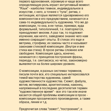
первого вдохновения, огромную и чаще всего
определяющую роль играет интуитивный момент.
"Язык" - наиболее темное, индивидуальное в
искусстве, с него, а точнее с "гула", ритма, с
интонации, которые являются одновременно его
компонентом и его предчувствием, начинается и
сама-то индивидуальность художника. Что же до
композиции, то она, в ее типах, приемах, куда
формальней, типологичней, т.е. повторяется,
принадлежит многим. А раз так, то подлежит
изучению, как нечто, заведомое знание чего нам
именно сокращает опыты. В стихах это еще и
метрика, строфика; их законы часто и называют
законами стиховой композиции. (Внутри и вне
стиха как стиха). В прозе ритмы сложнее или
свободнее. Композиция здесь, конечно,
начинается с принципов построения фразы,
периода, т.е. синтаксиса; но четко, закономерно
выявляется на более широких уровнях.
О композиции, в разных системах терминов,
писали почти все, кто специально интересовался
темой мастерства художника, самой
художественности художества. Сюжет, фабула,
мотив, мотивировка, архитектоника, наконец,
напряженный в последние десятилетия термин
"художественное время" - все это так или иначе
касается общей проблемы композиции в прозе -
композиции прозаического произведении, а также
образа, линии и т.д.
Предпочитая слова "сюжет", "построение", о