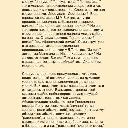
сверху: "он думал", "он чувствовал", "он полагал"
так и мелькает в произведении и ведет его и как
описание, и как повествование. Словом, автор над
всеми героями. Иное дело - Достоевский. В его
героях, как полагает М.М.Бахтин, изнутри
предельно выражено собственно авторское
начало - "последняя авторская позиция". Но раз
так, герои находятся не в соподчинении автору, а
в состоянии непрерывного диалога между собою
на равных. Отсюда термины "диалогический
роман", "полифонический роман". Сама структура
и атмосфера такого произведения
принципиально иная, чем у Л.Толстого. "За кого"
автор - за Митю или за Ивана Карамазовых? Ни
за кого, отвечает Бахтин. Там и там предельно
выражен автор, а вы - разбирайтесь. Диалогизм,
многоголосие.
Следует специально предупредить, что лишь
подготовленный интеллект и лишь на духовном
уровне плодотворно выдерживает до конца
учение Бахтина, в чем-то соглашаясь, а в чем-то и
отчуждаясь от него. Вульгарные уровни этой
системы крайне неблагоприятны для текущей
литературы в известных ситуациях.
Абсолютизация неабсолютного ("последняя
позиция" внутри всего, чисто "личная" точка
зрения в роли абсолютной), неуважение к самому
объективно абсолютному, как таковому,
"равенство", а на деле уравнивание истинно
высокого и истинно низкого, добра и зла, таланта
и бездарности и т.д. ("равенство" "слонов и мосек"