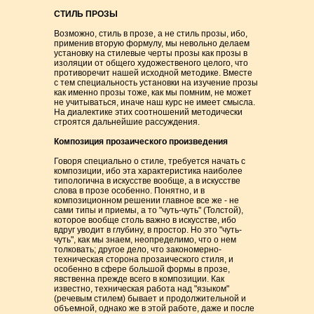
СТИЛЬ ПРОЗЫ
Возможно, стиль в прозе, а не стиль прозы, ибо,
применив вторую формулу, мы невольно делаем
установку на стилевые черты прозы как прозы в
изоляции от общего художественого целого, что
противоречит нашей исходной методике. Вместе
с тем специальность установки на изучение прозы
как именно прозы тоже, как мы помним, не может
не учитываться, иначе наш курс не имеет смысла.
На диалектике этих соотношений методически
строятся дальнейшие рассуждения.
Композиция прозаического произведения
Говоря специально о стиле, требуется начать с
композиции, ибо эта характеристика наиболее
типологична в искусстве вообще, а в искусстве
слова в прозе особенно. Понятно, и в
композиционном решении главное все же - не
сами типы и приемы, а то "чуть-чуть" (Толстой),
которое вообще столь важно в искусстве, ибо
вдруг уводит в глубину, в простор. Но это "чуть-
чуть", как мы знаем, неопределимо, что о нем
толковать; другое дело, что закономерно-
техническая сторона прозаического стиля, и
особенно в сфере большой формы в прозе,
явственна прежде всего в композиции. Как
известно, техническая работа над "языком"
(речевым стилем) бывает и продолжительной и
объемной, однако же в этой работе, даже и после