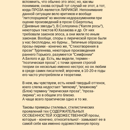
вспомнить, что обычно это эпос; но, как мы
понимаем, снова острый тут случай не этот, а тот,
когда ПРОЗА является ЛИРИКОЙ. Непонимание
данной ситуации вело критиков и вообще
"литспорщиков" ко многим недоразумениям при
оценке произведений в прозе О.Берггольц
("Дневные звезды"), В.Солоухина ("Капля росы"),
некоторых текстов Ю.Казакова и др. От них
требовали законов эпоса, а они жили по иным
законам. Вообще, споры о лирической прозе были
у нас бесплодны, но бурны... Типичные образцы
прозы-лирики - конечно же, "Стихотворения в
прозе" Тургенева, некоторые произведения
раннего Горького, разумеется "Симфонии"
А.Белого и др. Есть, мы видели, термин -
"поэтическая проза"; с точки зрения строгой
теории он несколько именно нестрог, но он любим
в среде самих писателей; впрочем, в 10-20-е годы
его часто употребляли и теоретики.
В нем, мы чувствуем, есть некий твердый оттенок,
коего слегка недостает "мягкому", "влажному"
(Блок) термину "лирическая проза", "проза-
лирика"; но в общем это близко.
А чаще всего практически одно и то же.
Таковы примеры стилевых, стилистических
проявлений тех СОДЕРЖАТЕЛЬНЫХ
ОСОБЕННОСТЕЙ ХУДОЖЕСТВЕННОЙ прозы,
которые - конечно, относительно! - замыкают ее в
самой себе как именно художественную прозу.