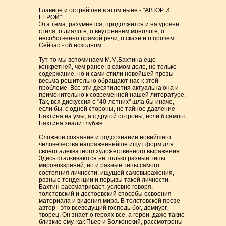
Главное и острейшее в этом ныне - "АВТОР И
ГЕРОЙ".
Эта тема, разумеется, продолжится и на уровне
стиля: о диалоге, о внутреннем монологе, о
несобственно прямой речи, о сказе и о прочем.
Сейчас - об исходном.
Тут-то мы вспоминаем М.М.Бахтина еще
конкретней, чем ранее; в самом деле, не только
содержание, но и сами стили новейшей прозы
весьма решительно обращают нас к этой
проблеме. Все эти десятилетия актуальна она и
применительно к современной нашей литературе.
Так, вся дискуссия о "40-летних" шла бы иначе,
если бы, с одной стороны, не тайное давление
Бахтина на умы, а с другой стороны, если б самого
Бахтина знали глубже.
Сложное сознание и подсознание новейшего
человечества напряженнейше ищут форм для
своего адекватного художественного выражения.
Здесь сталкиваются не только разные типы
мировоззрений, но и разные типы самого
состояния личности, ищущей самовыражения,
разные тенденции и порывы такой личности.
Бахтин рассматривает, условно говоря,
толстовский и достоевский способы освоения
материала и видения мира. В толстовской прозе
автор - это всеведущий господь-бог, демиург,
творец. Он знает о героях все, а герои, даже такие
близкие ему, как Пьер и Болконский, рассмотрены