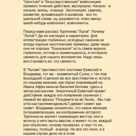
"простую" и "безыскусственную" композицию
прямого течения действия, материала. Начало - в
начале, конец - в конце. Экспозиция, завязка,
развитие, кульминация и развязка - все по
школьной схеме, ну, разумеется, плюс-минус
какой-нибудь компонент, компоненты.
Перед нами рассказ Тургенева "Льгов". Почему
"Льгов"? Да он нагляден и характерен. Для
иллюстрации глубинных, исходных законов не
всегда хороши экзотические примеры, даже чаще
они не хороши. "Банальное" есть самое верное,
глубинное, потому и примелькалось, и потеряло
свежесть для нашего восприятия. Надо лишь
восстановить ее, эту свежесть.
В "Льгове" противостоят охотники Ермолай и
Владимир, тут же - знаменитый Сучок, с тех пор
вошедший отдельно во все хрестоматии и, кстати,
по нашему мнению, как образ повлиявший на
Ивана Афри-каныча Василия Белова; здесь и
автор-рассказчик. Энергичный Ермолай правит
действием: каждое его появление (начиная с
первой же фразы "Поедемте-ка во Льгов... Мы там
уток настреляем вдоволь") движет сюжет как
сюжет. Владимир неприятен, это некое явление
полуцивилизации, на изображение которого
Тургенев не жалеет снижающих жестов; оно и
волосы у него мыты квасом, и мажет-то он, каждый
раз объясняя, почему промазал, и трус-то он,
наконец, полный - в конце. Но все это ясно, и в
нашем случае дело не в этом.