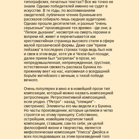
типографских, печатных текстах? Все же точно не
знаем. Однако победителей именно не судят в
искусстве. В те годы, по воспоминаниям
свидетелей, публичное чтение Буниным его
рассказов собирало лишь скудную аудиторию.
Однако прошли десятилетия, и разные "очень
серьезные" произведения тех времен - где они; а
"Легкое дыхание", несмотря на смерть героини и
вопреки ей, живет и перечитывается как
хрестоматийная страница высокого стиля в сфере
малой прозаической формы. Даже сам "прием
пейзажа" в последних строках тогда ведь был нов
и свеж в этом виде, хотя уж и Чехов был позади;
далее прием был "затрепан" в прозе, но
непредумышленная, непринужденная, грустная,
естественная свежесть рассказа Бунина по-
прежнему веет на нас, напоминая о всегдашней
борьбе житейского с вечным, о тихой победе
вечного.
Очень популярен в кино и в новейшей прозе тип
композиции, который можно назвать композицией
ретроспекции. Ретроспективной композицией,
если угодно. ("Ретро" - назад, "спекция" -
смотрение). Элементы его мы видели и у Бунина.
Но часты произведении, которые целиком и четко
строятся но этому принципу. Собственно,
острейшим, новейшим подтипом такой
композиции, ставшим, сам по себе, уж целой
философией жизни и творчества, является
мифологическая композиция "Улисса" Джойса и
всех последовавших за этим произведений того