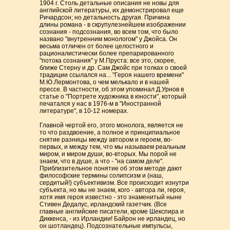
1904 г. Столь детальные описания не новы для
английской литературы, их демонстрировал еще
Ричардсон; но детальность другая. Причина
длины романа - в скрупулезнейшем изображении
сознания - подсознания, во всем том, что было
названо "внутренним монологом" у Джойса. Он
весьма отличен от более целостного и
рационалистически более препарированного
"потока сознания" у М.Пруста: все это, скорее,
ближе Стерну и др. Сам Джойс при толках о своей
традиции ссылался на... "Героя нашего времени"
М.Ю.Лермонтова, о чем мелькало и в нашей
прессе. В частности, об этом упоминал Д.Урнов в
статье о "Портрете художника в юности", который
печатался у нас в 1976-м в "Иностранной
литературе", в 10-12 номерах.
Главной чертой его, этого монолога, является не
то что раздвоение, а полное и принципиальное
снятие разницы между автором и героем, во-
первых, и между тем, что мы называем реальным
миром, и миром души, во-вторых. Мы порой не
знаем, что в душе, а что - "на самом деле".
Приблизительное понятие об этом методе дают
философские термины солипсизм и (наш,
сердитый!) субъективизм. Все происходит изнутри
субъекта, но мы не знаем, кого - автора ли, героя,
хотя имя героя известно - это знаменитый ныне
Стивен Дедалус, ирландский газетчик. (Все
главные английские писатели, кроме Шекспира и
Диккенса, - из Ирландии! Байрон не ирландец, но
он шотландец). Подсознательные импульсы,