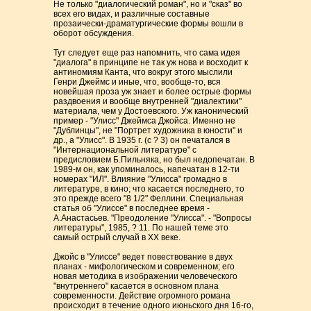
Не только "диалогический роман", но и "сказ" во
всех его видах, и различные составные
прозаически-драматургические формы вошли в
оборот обсуждения.
Тут следует еще раз напомнить, что сама идея
"диалога" в принципе не так уж нова и восходит к
антиномиям Канта, что вокруг этого мыслили
Генри Джеймс и иные, что, вообще-то, вся
новейшая проза уж знает и более острые формы
раздвоения и вообще внутренней "диалектики"
материала, чем у Достоевского. Уж канонический
пример - "Улисс" Джеймса Джойса. Именно не
"Дублинцы", не "Портрет художника в юности" и
др., а "Улисс". В 1935 г. (с ? 3) он печатался в
"Интернациональной литературе" с
предисловием Б.Пильняка, но был недопечатан. В
1989-м он, как упоминалось, напечатан в 12-ти
номерах "ИЛ". Влияние "Улисса" громадно в
литературе, в кино; что касается последнего, то
это прежде всего "8 1/2" Феллини. Специальная
статья об "Улиссе" в последнее время -
А.Анастасьев. "Преодоление "Улисса". - "Вопросы
литературы", 1985, ? 11. По нашей теме это
самый острый случай в XX веке.
Джойс в "Улиссе" ведет повествование в двух
планах - мифологическом и современном; его
новая методика в изображении человеческого
"внутреннего" касается в основном плана
современности. Действие огромного романа
происходит в течение одного июньского дня 16-го,