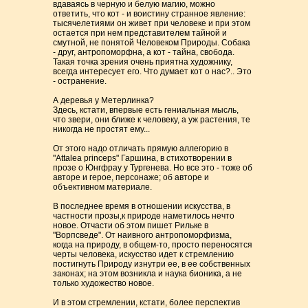
вдаваясь в черную и белую магию, можно
ответить, что кот - и воистину странное явление:
тысячелетиями он живет при человеке и при этом
остается при нем представителем тайной и
смутной, не понятой Человеком Природы. Собака
- друг, антропоморфна, а кот - тайна, свобода.
Такая точка зрения очень приятна художнику,
всегда интересует его. Что думает кот о нас?.. Это
- остранение.
А деревья у Метерлинка?
Здесь, кстати, впервые есть гениальная мысль,
что звери, они ближе к человеку, а уж растения, те
никогда не простят ему...
От этого надо отличать прямую аллегорию в
"Attalea princeps" Гаршина, в стихотворении в
прозе о Юнгфрау у Тургенева. Но все это - тоже об
авторе и герое, персонаже; об авторе и
объективном материале.
В последнее время в отношении искусства, в
частности прозы,к природе наметилось нечто
новое. Отчасти об этом пишет Рильке в
"Ворпсведе". От наивного антропоморфизма,
когда на природу, в общем-то, просто переносятся
черты человека, искусство идет к стремлению
постигнуть Природу изнутри ее, в ее собственных
законах; на этом возникла и наука бионика, а не
только художество новое.
И в этом стремлении, кстати, более перспектив