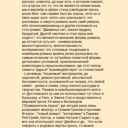
рассказ, новелла, да еще эссе, о котором говорят,
что в прозе это то, что не является ничем иным,
как и верлибр в сфере стиха (свободная проза,
prose libre: сам термин был бы хорош, хотя он и
явно шире эссе: опять оно ускользает); что
разговоры о смерти романа ныне сами умерли,
ибо латиноамериканцы и другие положили на
стол роман: "Движенья нет, сказал мудрец
брадатый, Другой смолчал и стал пред ним
ходить"; что меняются внешние формы романа,
да остается суть его - универсализм,
многосторонность, многоплановость
изображения; что стилевые тенденции в
новейшем романе крайне резко разошлись по
самым полюсам: от острейше-сюжетной формы
детективно-уголовной, приключенческой
композиции в серьезном романе, где этот напор
сюжета "вдрызг" взаимодействует со стилистикой
- с речевым, "языковым" материалом, до
нарочитой, демонстративной, абсолютной
бессюжетности, основанной на теории, что любой
сюжет - догма и схема, след слепого рассудка в
творчестве. Первое в новейшем варианте взято
от Достоевского (а сам он использовал тут опыт и
Бальзака, и Гюго, и Эжена Сю) и представлено в
мировой прозе XX века и Фолкнером
("Осквернитель праха", где четыре раза лишь
разрывают могилу), и Грэмом Грином и прочими.
Второе - "новый роман", "антироман" в Париже:
Роб-Грийе, Бютор, а также Натали Саррот и др.;
все они используют опыт Джойса и др... Что если
говорить о родовых чертах прозы, то можно