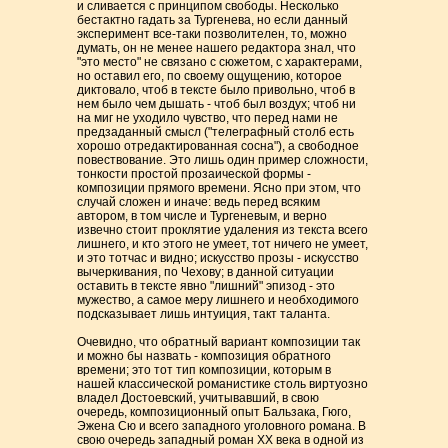
и сливается с принципом свободы. Несколько
бестактно гадать за Тургенева, но если данный
эксперимент все-таки позволителен, то, можно
думать, он не менее нашего редактора знал, что
"это место" не связано с сюжетом, с характерами,
но оставил его, по своему ощущению, которое
диктовало, чтоб в тексте было привольно, чтоб в
нем было чем дышать - чтоб был воздух; чтоб ни
на миг не уходило чувство, что перед нами не
предзаданный смысл ("телеграфный столб есть
хорошо отредактированная сосна"), а свободное
повествование. Это лишь один пример сложности,
тонкости простой прозаической формы -
композиции прямого времени. Ясно при этом, что
случай сложен и иначе: ведь перед всяким
автором, в том числе и Тургеневым, и верно
извечно стоит проклятие удаления из текста всего
лишнего, и кто этого не умеет, тот ничего не умеет,
и это тотчас и видно; искусство прозы - искусство
вычеркивания, по Чехову; в данной ситуации
оставить в тексте явно "лишний" эпизод - это
мужество, а самое меру лишнего и необходимого
подсказывает лишь интуиция, такт таланта.
Очевидно, что обратный вариант композиции так
и можно бы назвать - композиция обратного
времени; это тот тип композиции, которым в
нашей классической романистике столь виртуозно
владел Достоевский, учитывавший, в свою
очередь, композиционный опыт Бальзака, Гюго,
Эжена Сю и всего западного уголовного романа. В
свою очередь западный роман XX века в одной из