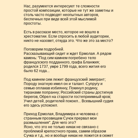
Нас, разумеется интересуют те сложности
простой композиции, которые не тут же заметны и
столь часто подводят неопытных авторов,
беспечных при виде всей этой мыслимой
простоты.
Есть в рассказе место, которое не вошло в
хрестоматии. Если спросить в любой аудитории,
никто не назовет, откуда это. Что же это за место?
Поговорим подробней.
Рассказывающий сидит и ждет Ермолая. А рядом
камень: "Под сим камнем погребено тело
французского подданного, графа Бланжия;
родился 1737, умре 1799 года, всего жития его
было 62 года...
Под камнем сим лежит французский эмигрант;
Породу знатную имел он и талант. Супругу и
семью оплакав избиянну, Покинул родину,
тиранами попранну; Российский страны достигнув
берегов, Обрел на старости гостеприимный кров;
Учил детей, родителей покоил... Всевышний судия
его здесь успокоил.
Приход Ермолая, Владимира и человека с
странным прозвищем Сучок прервал мои
размышления". Для чего это?
Ясно, что это не только никак не связано с
проблемой крепостного права, самим образом
Сучка и т.д., но и вообще никак не ложится в сюжет