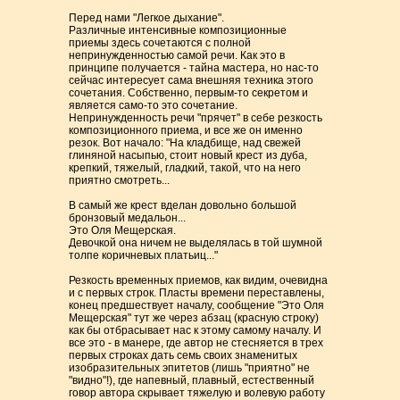
Перед нами "Легкое дыхание".
Различные интенсивные композиционные
приемы здесь сочетаются с полной
непринужденностью самой речи. Как это в
принципе получается - тайна мастера, но нас-то
сейчас интересует сама внешняя техника этого
сочетания. Собственно, первым-то секретом и
является само-то это сочетание.
Непринужденность речи "прячет" в себе резкость
композиционного приема, и все же он именно
резок. Вот начало: "На кладбище, над свежей
глиняной насыпью, стоит новый крест из дуба,
крепкий, тяжелый, гладкий, такой, что на него
приятно смотреть...
В самый же крест вделан довольно большой
бронзовый медальон...
Это Оля Мещерская.
Девочкой она ничем не выделялась в той шумной
толпе коричневых платьиц..."
Резкость временных приемов, как видим, очевидна
и с первых строк. Пласты времени переставлены,
конец предшествует началу, сообщение "Это Оля
Мещерская" тут же через абзац (красную строку)
как бы отбрасывает нас к этому самому началу. И
все это - в манере, где автор не стесняется в трех
первых строках дать семь своих знаменитых
изобразительных эпитетов (лишь "приятно" не
"видно"!), где напевный, плавный, естественный
говор автора скрывает тяжелую и волевую работу