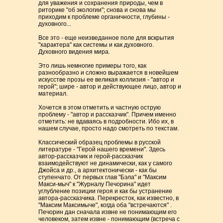
для уважения и сохранения природы, чем в
риторике "об экологии"; снова и снова мы
приходим к проблеме органичности, глубины -
духовного...
Все это - еще неизведанное поле для вскрытия
"характера" как системы и как духовного.
Духовного видения мира.
Это лишь немногие примеры того, как
разнообразно и сложно выражается в новейшем
искусстве прозы ее великая коллизия - "автор и
герой"; шире - автор и действующее лицо, автор и
материал.
Хочется в этом отметить и частную острую
проблему - "автор и рассказчик". Причем именно
отметить: не вдаваясь в подробности. Ибо их, в
нашем случае, просто надо смотреть по текстам.
Классический образец проблемы в русской
литературе - "Герой нашего времени". Здесь
автор-рассказчик и герой-рассказчик
взаимодействуют не динамически, как у самого
Джойса и др., а архитектонически - как бы
ступенчато. От первых глав "Бэла" и "Максим
Макси-мыч" к "Журналу Печорина" идет
углубление позиции героя и как бы устранение
автора-рассказчика. Перекресток, как известно, в
"Максим Максимыче", когда оба "встречаются" .
Печорин дан сначала извне не понимающим его
человеком, затем извне - понимающим (встреча с