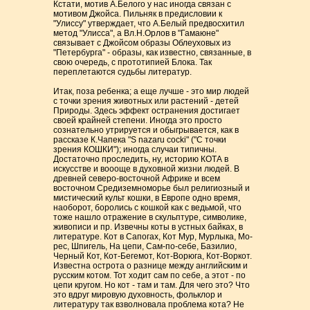
Кстати, мотив А.Белого у нас иногда связан с
мотивом Джойса. Пильняк в предисловии к
"Улиссу" утверждает, что А.Белый предвосхитил
метод "Улисса", а Вл.Н.Орлов в "Гамаюне"
связывает с Джойсом образы Облеуховых из
"Петербурга" - образы, как известно, связанные, в
свою очередь, с прототипией Блока. Так
переплетаются судьбы литератур.
Итак, поза ребенка; а еще лучше - это мир людей
с точки зрения животных или растений - детей
Природы. Здесь эффект остранения достигает
своей крайней степени. Иногда это просто
сознательно утрируется и обыгрывается, как в
рассказе К.Чапека "S nazaru cocki" ("С точки
зрения КОШКИ"); иногда случаи типичны.
Достаточно проследить, ну, историю КОТА в
искусстве и воооще в духовной жизни людей. В
древней северо-восточной Африке и всем
восточном Средиземноморье был религиозный и
мистический культ кошки, в Европе одно время,
наоборот, боролись с кошкой как с ведьмой, что
тоже нашло отражение в скульптуре, символике,
живописи и пр. Извечны коты в устных байках, в
литературе. Кот в Сапогах, Кот Мур, Мурлыка, Мо-
рес, Шпигель, На цепи, Сам-по-себе, Базилио,
Черный Кот, Кот-Бегемот, Кот-Ворюга, Кот-Воркот.
Известна острота о разнице между английским и
русским котом. Тот ходит сам по себе, а этот - по
цепи кругом. Но кот - там и там. Для чего это? Что
это вдруг мировую духовность, фольклор и
литературу так взволновала проблема кота? Не