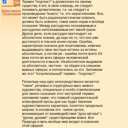
Термин "подтекст" а догматичен по своему
Вход
существу, и его, в свою очередь, не следует
запомнить
понимать догматически, т.е. не следует в
Забыл пароль
произведении "искать" то, что нерасчленимо. Все,
|
Регистрация
что может быть рационалистически освоено,
должно быть освоено, таков закон науки и вообще
познания. Между рассудочно познаваемым и
рассудочно непознаваемым нет явной грани.
Другое дело, если рассудок претендует на
абсолютное знание, да еще на то, что оно уже
достигнуто в том или ином случае. Ошибка,
характерная сначала для позитивизма, извечно
выдававшего свои частные истины за истины
абсолютные, а потом уж - ошибка почти всего XX
века почти во всех сферах человеческой
деятельности и мысли. Неабсолютное выдавали
за абсолютное, частное - за общее и в слишком
важных сферах; и поплатились за это. Запомним
же этот "полулегальный" термин - "подтекст".
Поскольку наш курс непосредственно касается
"ткани", речевых и структурных масс живого
художества, специально и особо отмобилизуем
для своего сознания этот нестрогий термин;
напомним также, что главной содержательной
атмосферой прозы для нас будет явление
художественного характера, понятого предельно
широко: в основном это - некое целое,
возникающее от взаимодействия "духа автора" с
"духом, духами", существующими вовне. Вся
Природа и весь вообще мир входит в освоение
этой сферой.