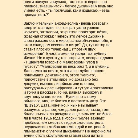
почти наизусть выучила, так все это верно, - но
главное, знаешь что? - Легкое дыхание! А ведь оно
у меня есть, - ты послушай, как я вздыхаю, - ведь
правда, есть?"
Заключительный аккорд-волна - вновь возврат к
смерти, к сегодня, но возврат уж не уровне
космоса, онтологии, открытого простора: абзац
(красная строка): "Теперь это легкое дыхание
снова рассеялось в мире, в этом облачном небе, в
этом холодном весеннем ветре". Да, тут автор не
ставит плоских точек над 1 ("поэзия двух
измерений", Блок), а именно уводит во глубину
Жизни. Не в пустоту, как - впрочем, несправедливо
- Г.Шенгели говорит о Маяковском ("увод в
пустоту", "Маяковский во весь рост"), а в глубину.
Дан намек на нечто, что выше, глубже нашего
понимания, доказано его, этого "чего-то",
присутствие в этом мире, но доказано без
досужих, именно линейных или плоских,
рассудочных расшифровок - и тут уж и поставлена
и точка в рассказе. Точка, равная высокому и
смутному многоточию... Бунин, по своему
обыкновению, не боится и поставить дату. Это
"Ш.1916". Дата, конечно, и ныне вызывает
раздумье, а ранее, чем далее ранее, назад, тем
более, вызывала раздумье еще сильнее: не было
ли в марте 1916 года в России "более важных"
проблем, чем смерть от идиотского выстрела
неудачливого любовника молодой и ветреной
гимназистки с "легким дыханием"? Не нарочно ли
Бунин столь скрупулезно ставил свои даты в