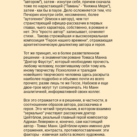
"автором"), затем - изнутри себя, причем сначала
тоже по нарастающей ("Тамань" - "Княжна Мери"),
затем - как бы в паузе. Дело осложняется тем, что
Печорин изнутри себя, несомненно, более
"аутогенен" (близок к автору), чем тот
странствующий офицер-рассказчик в первых
главах, чьего характера, собственно, в романе и
нет. Это "просто автор": записывает, сочиняет
стихи... Такова строжайшая и высокозеркальная
композиция "Героя нашего времени", отражающая
архитектоническую диалектику автора и героя.
Тот же принцип, но в более разветвленном
решении - в знаменитом романе Томаса Манна
"Доктор Фаустус", который необходимо прочесть
любому человеку, посвятившему себя тому иль
иному творчеству. Психология и трагедия
новейшего творческого человека здесь раскрыта
наиболее подробно и объемно почти из всего
прочего; разве лишь те же Гессе, Набоков и еще
двое-трое могут тут соперничать. Но Манн
аналитичней, информативней своих коллег.
Все это отражается и в решении, в частности, в
соотношении образов автора, рассказчика и
героя. Это четкий треугольник, в котором взаимно
"зеркально" участвуют рассказчик доктор
Цейтблом, реальный главный герой композитор
Адриан Леверкюн и, конечно, сам настоящий
автор - Томас Манн. Цейтблом нужен именно для
отражения, контраста, противопоставления: эти
факторы - извечная забота всякого художника.