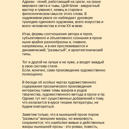
Адриан - гений, работающий на срезе, на грани
мирового света и тьмы, Цейтблом - аккуратный
мастер и гуманист, немец в старом и
филологическом смысле этого слова. В
задумчивом ужасе он наблюдает духовную
трагедию одинокого художника, всего искусства и
всего человечества в этом ХХ-м веке.
Итак, формы соотношения автора и героя,
субъективного и объективного сознания в прозе
ныне крайне разнообразны и, главное,
напряженны, и в них прослеживаются и
динамический, "размытый", и архитектонический
типы.
Тот и другой не лучше и не хуже, а входят каждый
в свою систему стиля.
Если, конечно, само произведение художественно
полноценно.
В беседе об особых чертах художественного
содержания прозаического произведения
интересны также темы жанров и родов
творчества, художественного метода в прозе и пр.
Однако тут нет существенных добавлений к тому,
что излагается в курсе теории литературы, не
будем повторяться.
Заметим только, что в нынешней прозе порою
"размыты" внешние жанры, но жанровость
сохраняется; что наиболее живые и действенные
жанры нынешней прозы - это роман, повесть,