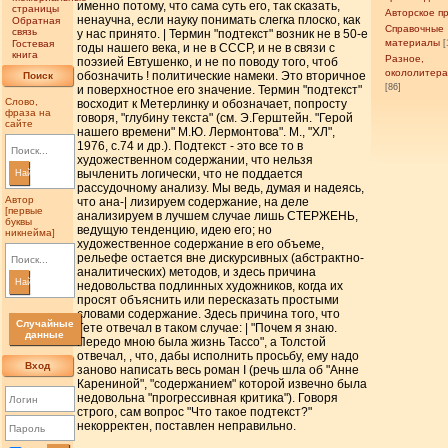
именно потому, что сама суть его, так сказать,
страницы
Авторское п
ненаучна, если науку понимать слегка плоско, как
Обратная
Справочные
связь
у нас принято. | Термин "подтекст" возник не в 50-е
материалы
Гостевая
[
годы нашего века, и не в СССР, и не в связи с
книга
Разное,
поэзией Евтушенко, и не по поводу того, чтоб
окололитер
обозначить ! политические намеки. Это вторичное
Поиск
[86]
и поверхностное его значение. Термин "подтекст"
Слово,
восходит к Метерлинку и обозначает, попросту
фраза на
говоря, "глубину текста" (см. Э.Герштейн. "Герой
сайте
нашего времени" М.Ю. Лермонтова". М., "ХЛ",
1976, с.74 и др.). Подтекст - это все то в
художественном содержании, что нельзя
вычленить логически, что не поддается
Найти
рассудочному анализу. Мы ведь, думая и надеясь,
Автор
что ана-| лизируем содержание, на деле
[первые
анализируем в лучшем случае лишь СТЕРЖЕНЬ,
буквы
ведущую тенденцию, идею его; но
никнейма]
художественное содержание в его объеме,
рельефе остается вне дискурсивных (абстрактно-
аналитических) методов, и здесь причина
Найти
недовольства подлинных художников, когда их
просят объяснить или пересказать простыми
словами содержание. Здесь причина того, что
Случайные
Гете отвечал в таком случае: | "Почем я знаю.
данные
Передо мною была жизнь Тассо", а Толстой
отвечал, , что, дабы исполнить просьбу, ему надо
Вход
заново написать весь роман I (речь шла об "Анне
Карениной", "содержанием" которой извечно была
недовольна "прогрессивная критика"). Говоря
строго, сам вопрос "Что такое подтекст?"
некорректен, поставлен неправильно.