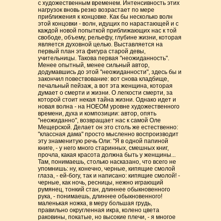
с художественным временем. Интенсивность этих
нагрузок вновь резко возрастает по мере
приближения к концовке. Как бы несколько волн
этой концовки - волн, идущих по нарастающей и с
каждой новой попыткой приближающих нас к той
свободе, объему, рельефу, глубине жизни, которая
является духовной целью. Выставляется на
первый план эта фигура старой девы,
учительницы. Такова первая "неожиданность".
Менее опытный, менее сильный автор,
додумавшись до этой "неожиданности", здесь бы и
закончил повествование: вот снова кладбище,
печальный пейзаж, а вот эта женщина, которая
думает о смерти и жизни. О легкости смерти, за
которой стоит некая тайна жизни. Однако идет и
новая волна - на НОЕОМ уровне художественного
времени, духа и композиции: автор, опять
"неожиданно", возвращает нас к самой Оле
Мещерской. Делает он это столь же естественно:
"классная дама" просто мысленно воспроизводит
эту знаменитую речь Оли: "Я в одной папиной
книге, - у него много старинных, смешных книг,
прочла, какая красота должна быть у женщины...
Там, понимаешь, столько насказано, что всего не
упомнишь: ну, конечно, черные, кипящие смолой
глаза, - ей-богу, так и написано: кипящие смолой! -
черные, как ночь, ресницы, нежно играющий
румянец, тонкий стан, длиннее обыкновенного
рука, - понимаешь, длиннее обыкновенного!
маленькая ножка, в меру большая грудь,
правильно округленная икра, колено цвета
раковины, покатые, но высокие плечи, - я многое