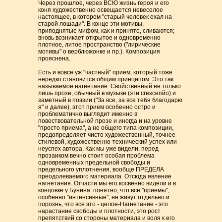
Через прошлое, через ВСЮ жизнь героя и его
коня художественно освещается невеселое
настоящее, в котором "старый человек ехал на
старой лошади". В конце эти мотивы,
приподнятые мифом, как и принято, сливаются;
вновь возникает открытое и одновременно
плотное, литое пространство ("лирические
мотивы" о верблюжонке и пр.). Композиция
прояснена.
Есть и вовсе уж "частный" прием, который тоже
нередко становится общим принципом. Это так
называемое нагнетание. Свойственный не только
лишь прозе, обычный в музыке (эти сгезсепйо) и
заметный в поэзии ("За все, за все тебя благодарю
я" и далее), этот прием особенно остро и
проблематично выглядит именно в
повествовательной прозе и иногда и на уровне
"просто приема", а не общего типа композиции,
предопределяет чисто художественный, точнее -
стилевой, художественно-технический успех или
неуспех автора. Как мы уже видели, перед
прозаиком вечно стоит особая проблема
одновременных предельной свободы и
предельного уплотнения, вообще ПРЕДЕЛА
преодолеваемого материала. Отсюда явление
нагнетания. Отчасти мы его косвенно видели и в
концовке у Бунина: понятно, что все "приемы",
особенно "интенсивные", не живут отдельно и
порознь, что все это - целое-Нагнетание - это
нарастание свободы и плотности, это рост
препятствий со стороны материала и воля к его