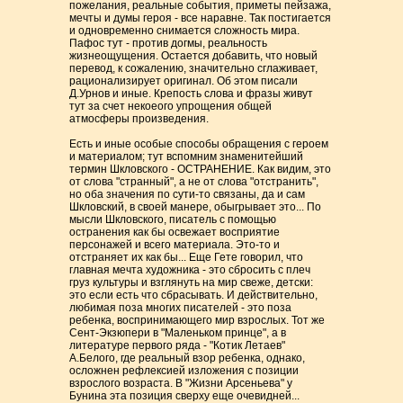
пожелания, реальные события, приметы пейзажа,
мечты и думы героя - все наравне. Так постигается
и одновременно снимается сложность мира.
Пафос тут - против догмы, реальность
жизнеощущения. Остается добавить, что новый
перевод, к сожалению, значительно сглаживает,
рационализирует оригинал. Об этом писали
Д.Урнов и иные. Крепость слова и фразы живут
тут за счет некоеого упрощения общей
атмосферы произведения.
Есть и иные особые способы обращения с героем
и материалом; тут вспомним знаменитейший
термин Шкловского - ОСТРАНЕНИЕ. Как видим, это
от слова "странный", а не от слова "отстранить",
но оба значения по сути-то связаны, да и сам
Шкловский, в своей манере, обыгрывает это... По
мысли Шкловского, писатель с помощью
остранения как бы освежает восприятие
персонажей и всего материала. Это-то и
отстраняет их как бы... Еще Гете говорил, что
главная мечта художника - это сбросить с плеч
груз культуры и взглянуть на мир свеже, детски:
это если есть что сбрасывать. И действительно,
любимая поза многих писателей - это поза
ребенка, воспринимающего мир взрослых. Тот же
Сент-Экзюпери в "Маленьком принце", а в
литературе первого ряда - "Котик Летаев"
А.Белого, где реальный взор ребенка, однако,
осложнен рефлексией изложения с позиции
взрослого возраста. В "Жизни Арсеньева" у
Бунина эта позиция сверху еще очевидней...