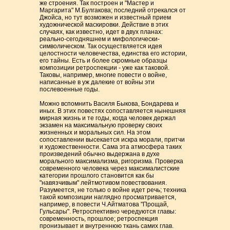
же строения. Так построен и "Мастер и
Маргарита" М.Булгакова; последний отрекался от
Джойса, но тут возможен и известный прием
художнической маскировки. Действие в этих
случаях, как известно, идет в двух планах:
реально-сегодняшнем и мифологически-
символическом. Так осуществляется идея
целостности человечества, единства его истории,
его тайны. Есть и более скромные образцы
композиции ретроспекции - уже как таковой.
Таковы, например, многие повести о войне,
написанные в уж далекие от войны эти
послевоенные годы.
Можно вспомнить Василя Быкова, Бондарева и
иных. В этих повестях сопоставляется нынешняя
мирная жизнь и те годы, когда человек держал
экзамен на максимальную проверку своих
жизненных и моральных сил. На этом
сопоставлении высекается искра морали, притчи
и художественности. Сама эта атмосфера таких
произведений обычно выдержана в духе
морального максимализма, ригоризма. Проверка
современного человека через максималистские
категории прошлого становится как бы
"навязчивым" лейтмотивом повествования.
Разумеется, не только о войне идет речь; техника
такой композиции наглядно просматривается,
например, в повести Ч.Айтматова "Прощай,
Гульсары". Ретроспективно чередуются главы:
современность, прошлое; ретроспекция
пронизывает и внутреннюю ткань самих глав.