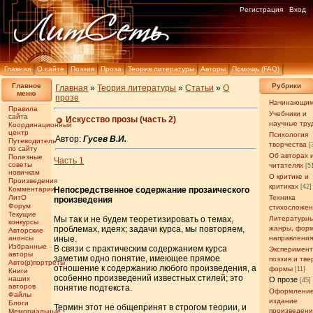
Регистрация
Вход
Главная
О сайте
Поэзия
Проза
Теория литературы
Авторы
Помощь (FAQ)
Главное
Рубрики
Главная
»
Теория литературы
»
Статьи
»
О
меню
прозе
Начинающи
Правила
Учебники и
сайта
Искусство прозы (часть 2)
научные тру
Координационный
центр
Психология
Автор:
Гусев В.И.
Путеводитель
творчества
[
по сайту
Об авторах 
Полезные
Часть 1
советы
читателях
[5
новичкам
О критике и
Произведения
критиках
[42]
Комментарии
Непосредственное содержание прозаического
ЛитО
Техника
произведения
Форум
стихосложе
Текущие
Мы так и не будем теоретизировать о темах,
Литературн
конкурсы
проблемах, идеях; задачи курса, мы повторяем,
жанры, фор
Авторские
анонсы
иные.
направлени
Избранные
В связи с практическим содержанием курса
Эксперимен
авторы
заметим одно понятие, имеющее прямое
поэзия и тв
Авто(р)портреты
отношение к содержанию любого произведения, а
формы
[11]
Книги
особенно произведений известных стилей; это
наших
О прозе
[45]
авторов
понятие подтекста.
Оформление
Файлы
издание
Блоги
Термин этот не общепринят в строгом теории, и
произведен
Мемориальные