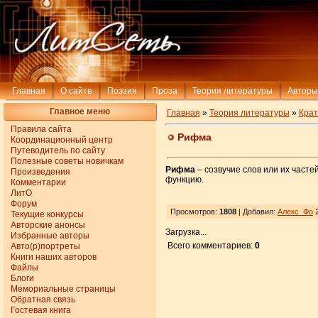
Главная
О сайте
Поэзия
Проза
Теория литературы
Авторы
Главное меню
Главная
»
Теория литературы
»
Крат
Правила сайта
Рифма
Координационный центр
Путеводитель по сайту
Полезные советы новичкам
Рифма
– созвучие слов или их част
Произведения
функцию.
Комментарии
ЛитО
Форум
Просмотров:
1808
| Добавил:
Алекс_Фо
2
Текущие конкурсы
Авторские анонсы
Загрузка...
Избранные авторы
Всего комментариев:
0
Авто(р)портреты
Книги наших авторов
Файлы
Блоги
Мемориальные страницы
Обратная связь
Гостевая книга