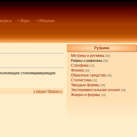
нкурсы
• Игры
• Общение
Рубрики
Метрика и ритмика
[30]
Рифмы и рифмовка
[28]
Строфика
[12]
Фоника
[16]
 выполняющее стихомаркирующую
Образные средства
[34]
Стилистика
[22]
Твердые формы
[24]
Экспериментальная поэзия
[29]
« Назад
|
Вперед »
Жанры и формы
[10]