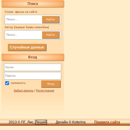
Поиск
Слово, фраза на сайте
Найти
Автор [первые буквы никнейма]
Найти
Случайные данные
Вход
запомнить
Вход
Забыл пароль
|
Регистрация
2013 © ПГ, Лис,
Леший
Дизайн © Koterina
Правила сайта