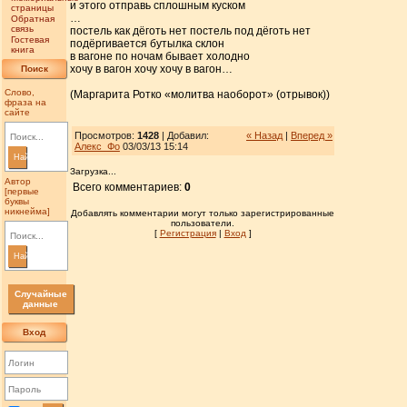
и этого отправь сплошным куском
страницы
…
Обратная
связь
постель как дёготь нет постель под дёготь нет
Гостевая
подёргивается бутылка склон
книга
в вагоне по ночам бывает холодно
хочу в вагон хочу хочу в вагон…
Поиск
Слово,
(Маргарита Ротко «молитва наоборот» (отрывок))
фраза на
сайте
Просмотров:
1428
| Добавил:
« Назад
|
Вперед »
Алекс_Фо
03/03/13 15:14
Найти
Загрузка...
Автор
Всего комментариев:
0
[первые
буквы
никнейма]
Добавлять комментарии могут только зарегистрированные
пользователи.
[
Регистрация
|
Вход
]
Найти
Случайные
данные
Вход