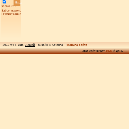
Вход
запомнить
Забыл пароль
|
Регистрация
2013 © ПГ, Лис,
Леший
Дизайн © Koterina
Правила сайта
Этот сайт живет
4939
-й день