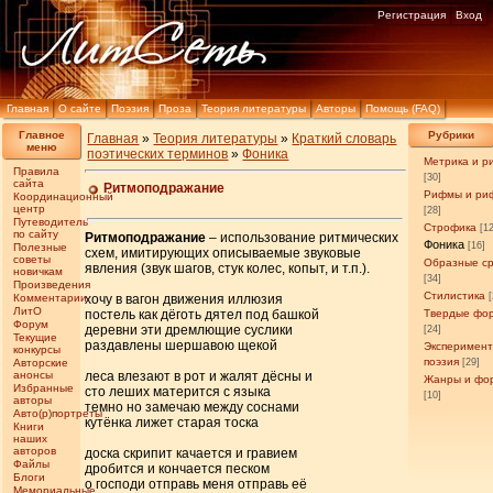
Регистрация
Вход
Главная
О сайте
Поэзия
Проза
Теория литературы
Авторы
Помощь (FAQ)
Главное
Рубрики
Главная
»
Теория литературы
»
Краткий словарь
меню
поэтических терминов
»
Фоника
Метрика и р
Правила
[30]
сайта
Ритмоподражание
Рифмы и ри
Координационный
центр
[28]
Путеводитель
Строфика
[1
по сайту
Ритмоподражание
– использование ритмических
Фоника
[16]
Полезные
схем, имитирующих описываемые звуковые
советы
Образные с
явления (звук шагов, стук колес, копыт, и т.п.).
новичкам
[34]
Произведения
Стилистика
Комментарии
хочу в вагон движения иллюзия
ЛитО
постель как дёготь дятел под башкой
Твердые фо
Форум
деревни эти дремлющие суслики
[24]
Текущие
раздавлены шершавою щекой
Эксперимен
конкурсы
поэзия
Авторские
[29]
анонсы
леса влезают в рот и жалят дёсны и
Жанры и фо
Избранные
сто леших матерится с языка
[10]
авторы
темно но замечаю между соснами
Авто(р)портреты
кутёнка лижет старая тоска
Книги
наших
авторов
доска скрипит качается и гравием
Файлы
дробится и кончается песком
Блоги
о господи отправь меня отправь её
Мемориальные