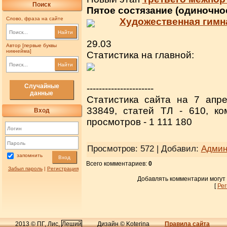
Поиск
Пятое состязание (одиночно
Слово, фраза на сайте
Художественная гимн
Найти
29.03
Автор [первые буквы
никнейма]
Статистика на главной:
Найти
Случайные
----------------------
данные
Статистика сайта на 7 апре
33849, статей ТЛ - 610, к
Вход
просмотров - 1 111 180
Просмотров
: 572 |
Добавил
:
Админ
запомнить
Вход
Всего комментариев
:
0
Забыл пароль
|
Регистрация
Добавлять комментарии могут
[
Ре
2013 © ПГ, Лис,
Леший
Дизайн © Koterina
Правила сайта