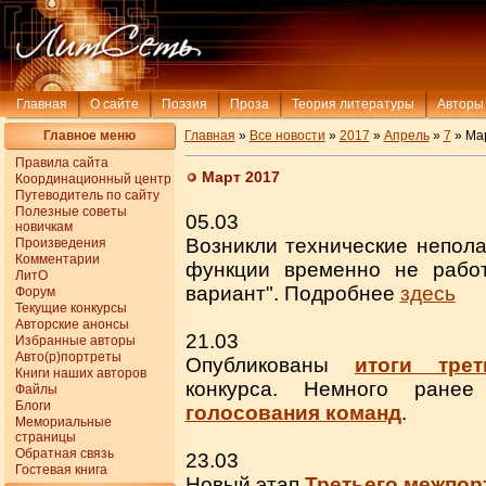
Главная
О сайте
Поэзия
Проза
Теория литературы
Авторы
Главное меню
Главная
»
Все новости
»
2017
»
Апрель
»
7
» Ма
Правила сайта
Март 2017
Координационный центр
Путеводитель по сайту
Полезные советы
05.03
новичкам
Возникли технические непол
Произведения
Комментарии
функции временно не рабо
ЛитО
вариант". Подробнее
здесь
Форум
Текущие конкурсы
Авторские анонсы
21.03
Избранные авторы
Авто(р)портреты
Опубликованы
итоги трет
Книги наших авторов
конкурса. Немного ране
Файлы
Блоги
голосования команд
.
Мемориальные
страницы
Обратная связь
23.03
Гостевая книга
Новый этап
Третьего межпор