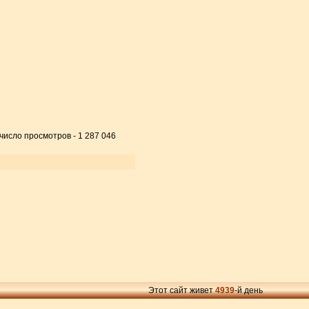
 число просмотров - 1 287 046
Этот сайт живет
4939
-й день