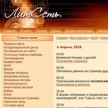
Главная
О сайте
Поэзия
Проза
Теория литературы
Авторы
Главное меню
Главная
»
Все новости
»
2018
»
Апре
Правила сайта
Апрель 2018
Координационный центр
Путеводитель по сайту
04.04
Полезные советы новичкам
Внимание! Конкурс у друзей!
Произведения
Положение о конкурсе
Комментарии
ЛитО
06.04
Форум
Обновлены данные на странице
нак
Текущие конкурсы
Авторские анонсы
06.04
Избранные авторы
Приглашаем авторов на
поэтически
Авто(р)портреты
Информация о конкурсе
Книги наших авторов
Файлы
10.04
Блоги
В форме публикации и редактировани
Мемориальные страницы
произведений", или "Скрыть текст от
Обратная связь
28.04
Гостевая книга