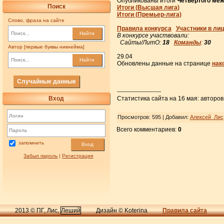
Опубликованы итоги
Четвёртого меж
Поиск
Итоги (Высшая лига)
Итоги (Премьер-лига)
Слово, фраза на сайте
Правила конкурса
Участники в ли
Найти
В конкурсе участвовали:
Сайты/ЛитО:
18
Команды
:
30
Автор [первые буквы никнейма]
29.04
Найти
Обновлены данные на странице
нак
Случайные данные
----------------------
Вход
Статистика сайта на 16 мая: авторов 
Просмотров
: 595 |
Добавил
:
Алексей_Лис
Всего комментариев
:
0
запомнить
Вход
Забыл пароль
|
Регистрация
2013 © ПГ, Лис,
Леший
Дизайн © Koterina
Правила сайта