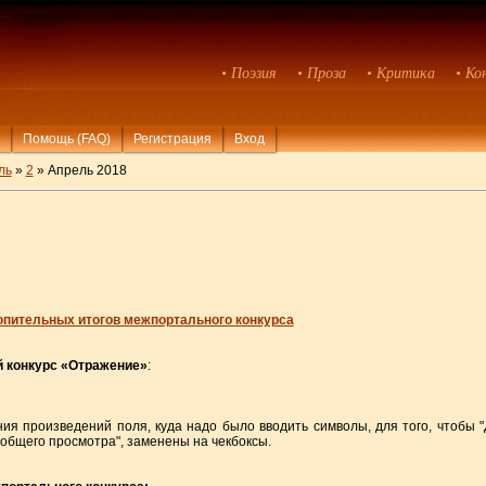
• Поэзия
• Проза
• Критика
• Ко
Помощь (FAQ)
Регистрация
Вход
ль
»
2
» Апрель 2018
опительных итогов межпортального конкурса
й конкурс «Отражение»
:
я произведений поля, куда надо было вводить символы, для того, чтобы "Д
 общего просмотра", заменены на чекбоксы.