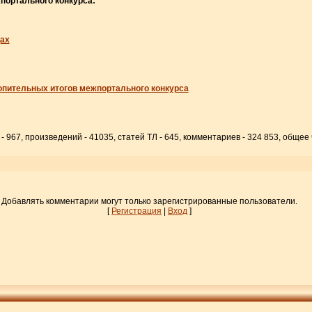
портального конкурса:
цах
опительных итогов межпортального конкурса
- 967, произведений - 41035, статей ТЛ - 645, комментариев - 324 853, общее
Добавлять комментарии могут только зарегистрированные пользователи.
[
Регистрация
|
Вход
]