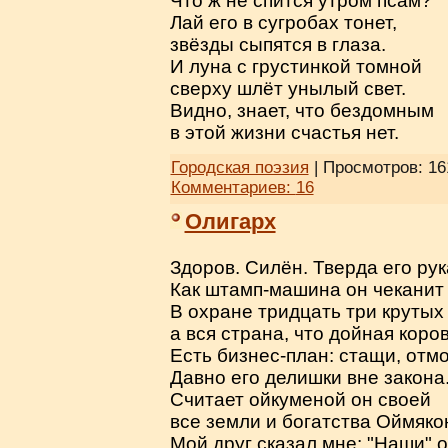
Что ж не спится утром псам?
Лай его в сугробах тонет,
звёзды сыпятся в глаза.
И луна с грустинкой томной
сверху шлёт унылый свет.
Видно, знает, что бездомным
в этой жизни счастья нет.
Городская поэзия
| Просмотров: 16
Комментариев:
16
Олигарх
Здоров. Силён. Тверда его рук
Как штамп-машина он чеканит 
В охране тридцать три крутых
а вся страна, что дойная коров
Есть бизнес-план: стащи, отмо
Давно его делишки вне закона
Считает ойкуменой он своей
все земли и богатства Оймяко
Мой друг сказал мне: "Наши" 