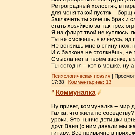
Ретроградный холостяк, в пар
для меня такой пустяк – борщ 
Заключить ты хочешь брак и 
стать хозяйкою за так трёх ог
Я на флирт твой не куплюсь, 
Ты не сможешь, я клянусь, яд 
Не вонзишь мне в спину нож, 
И с балкона не столкнёшь, не 
Смысла нет в твоём звонке, в 
Ты сегодня – кот в мешке, ну 
Психологическая поэзия
| Просмот
17:38
|
Комментариев:
13
Коммуналка
Ну привет, коммуналка – мир д
Галка, что жила по соседству?
уроки. Это нынче детишки цен
друг Ваня (с ним давали мы жа
гитару. Всё привычно в прихо