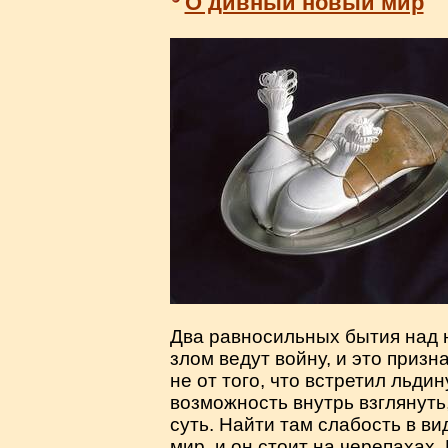
О дивный новый мир
Два равносильных бытия над 
злом ведут войну, и это призн
не от того, что встретил льди
возможность внутрь взглянуть,
суть. Найти там слабость в ви
мир, и он стоит на черепахах. 