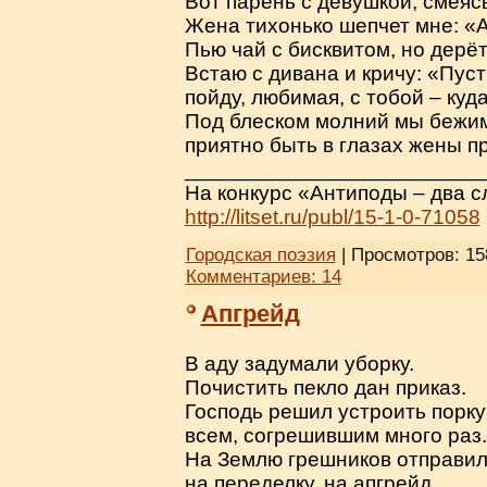
Вот парень с девушкой, смеясь
Жена тихонько шепчет мне: «
Пью чай с бисквитом, но дерё
Встаю с дивана и кричу: «Пуст
пойду, любимая, с тобой – куд
Под блеском молний мы бежим
приятно быть в глазах жены 
_________________________
На конкурс «Антиподы – два сл
http://litset.ru/publ/15-1-0-71058
Городская поэзия
| Просмотров: 15
Комментариев:
14
Апгрейд
В аду задумали уборку.
Почистить пекло дан приказ.
Господь решил устроить порку
всем, согрешившим много раз.
На Землю грешников отправил
на переделку, на апгрейд.