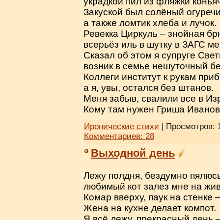
украдкой пил из фляжки коньяч
Закуской был солёный огуречи
а также ломтик хлеба и лучок.
Ревекка Циркуль – знойная бр
всерьёз иль в шутку в ЗАГС ме
Сказал об этом я супруге Свет
возник в семье нешуточный б
Коллеги институт к рукам приб
а я, увы, остался без штанов.
Меня забыв, свалили все в Изр
Кому там нужен Гриша Ивано
Иронические стихи
| Просмотров: 
Комментариев:
28
Выходной день
Лежу полдня, бездумно пялюсь
любимый кот залез мне на жив
Комар вверху, паук на стенке 
Жена на кухне делает компот.
Я всё лежу, прекрасный день –