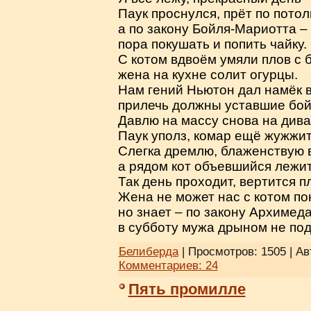
Паук проснулся, прёт по потолк
а по закону Бойля-Мариотта –
пора покушать и попить чайку.
С котом вдвоём умяли плов с 
жена на кухне солит огурцы.
Нам гений Ньютон дал намёк в
прилечь должны уставшие бой
Давлю на массу снова на дива
Паук уполз, комар ещё жужжит
Слегка дремлю, блаженствую 
а рядом кот объевшийся лежит
Так день проходит, вертится п
Жена не может нас с котом по
но знает – по закону Архимеда
в субботу мужа дрыном не под
Белиберда
| Просмотров: 1505 | А
Комментариев:
24
Пять промилле