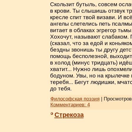
Скользит бутыль, совсем ослаб
в крови. Ты слышишь отзвук тр
кресле спит твой визави. И вс
ангелы слетелись петь псалмы
витает в облаках эгрегор тьмы
Хохочут, называют слабаком. 
(сказал, что за едой и коньяко
бездны звонишь ты другу детст
помощь бесполезной, выходит 
в холод (минус тридцать) идёш
хватит... Нужно лишь опохмели
бодуном. Увы, но на крылечке
теребя... Бегут людишки, мчат
до тебя.
Философская поэзия
| Просмотров:
Комментариев:
4
Стрекоза