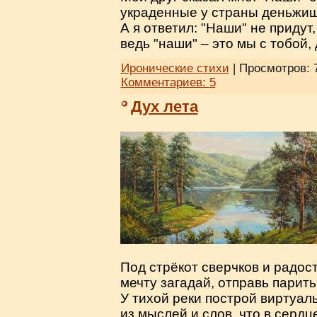
украденные у страны деньжищ
А я ответил: "Наши" не придут,
ведь "наши" – это мы с тобой,
Иронические стихи
| Просмотров: 
Комментариев:
5
Дух лета
Под стрёкот сверчков и радос
мечту загадай, отправь парить
У тихой реки построй виртуал
из мыслей и слов, что в сердц