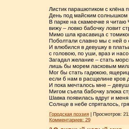
Листик парашютиком с клёна п
День под майским солнышком 
В парке на скамеечке я читаю 
вижу – ловко бабочку ловит ст
Мимо шла красавица с томико
Поболтали славно мы с ней о
И влюбился в девушку в плат
с головою, по уши, враз и нас
Загадал желание – стать морс
лишь бы морем ласковым мил
Мог бы стать гадюкою, ящери
если б нам в расщелине кров 
И пока мечталось мне – девуш
Мигом съела бабочку злюка ст
Шавка появилась вдруг и меня
Солнце в небе спряталось, гр
Городская поэзия
| Просмотров: 21
Комментариев:
29