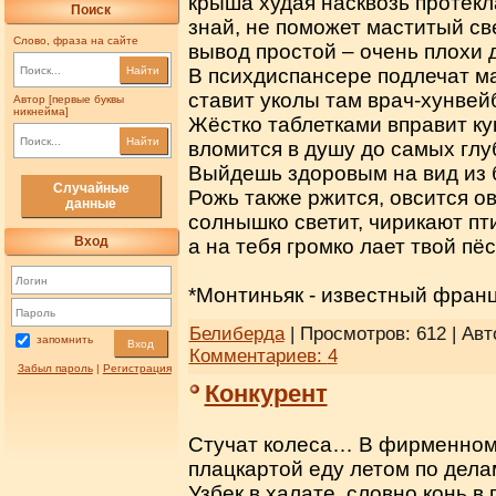
крыша худая насквозь протекл
Поиск
знай, не поможет маститый св
Слово, фраза на сайте
вывод простой – очень плохи 
Найти
В психдиспансере подлечат ма
ставит уколы там врач-хунвей
Автор [первые буквы
никнейма]
Жёстко таблетками вправит ку
Найти
вломится в душу до самых глу
Выйдешь здоровым на вид из 
Случайные
Рожь также ржится, овсится ов
данные
солнышко светит, чирикают пт
Вход
а на тебя громко лает твой пё
*Монтиньяк - известный франц
Белиберда
| Просмотров: 612 | Авт
запомнить
Вход
Комментариев:
4
Забыл пароль
|
Регистрация
Конкурент
Стучат колеса… В фирменном
плацкартой еду летом по дела
Узбек в халате, словно конь в 