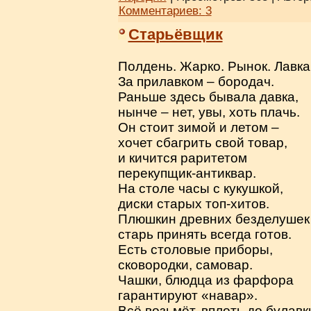
Комментариев:
3
Старьёвщик
Полдень. Жарко. Рынок. Лавка
За прилавком – бородач.
Раньше здесь бывала давка,
нынче – нет, увы, хоть плачь.
Он стоит зимой и летом –
хочет сбагрить свой товар,
и кичится раритетом
перекупщик-антиквар.
На столе часы с кукушкой,
диски старых топ-хитов.
Плюшкин древних безделушек
старь принять всегда готов.
Есть столовые приборы,
сковородки, самовар.
Чашки, блюдца из фарфора
гарантируют «навар».
Всё возьмёт, вплоть до булавк