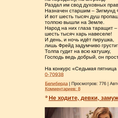
Раздал им свод духовных прав
Назначен старшим – Зигмунд 
И вот шесть тысяч душ пропа
толпою вышли на Земле.
Народ на них глаза таращит –
шесть тысяч харь навеселе!
И день, и ночь идёт пирушка,
лишь Фрейд задумчиво грустит
Толпа гудит на всю катушку,
Господь ведь добрый, он про
На конкурс «Седьмая пятница 
0-70938
Белиберда
| Просмотров: 776 | Авт
Комментариев:
8
Не ходите, девки, заму