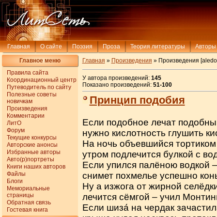
Главная
О сайте
Поэзия
Проза
Теория литературы
Авторы
Главное меню
Главная
»
Произведения
» Произведения [aledo
Правила сайта
У автора произведений:
145
Координационный центр
Показано произведений:
51-100
Путеводитель по сайту
Полезные советы
Принцип подобия
новичкам
Произведения
Комментарии
Если подобное лечат подобны
ЛитО
Форум
нужно кислотность глушить ки
Текущие конкурсы
На ночь объевшийся тортико
Авторские анонсы
Избранные авторы
утром подлечится булкой с во
Авто(р)портреты
Если упился палёною водкой 
Книги наших авторов
Файлы
снимет похмелье успешно конь
Блоги
Ну а изжога от жирной селёдк
Мемориальные
страницы
лечится сёмгой – учил Монтинь
Обратная связь
Если шиза́ на чердак зачастил
Гостевая книга