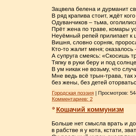
Зацвела белена и дурманит с
В ряд крапива стоит, ждёт ког
Одуванчиков – тьма, оголились
Прёт жена по траве, комары у
Неуёмный репей прилипает к 
Вишня, словно сорняк, проросл
Кто-то жалит меня; оказалось
А супруга смеясь: «Скосишь тр
Тяпку в руки беру и под солнц
В ум никак не возьму, что слу
Мне ведь всё трын-трава, так 
без жены, без детей оторвать
Городская поэзия
| Просмотров: 54
Комментариев:
2
Кошачий коммунизм
Больше нет смысла врать и д
в рабстве я у кота, кстати, зва