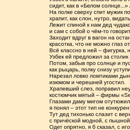
сидит, как в «Белом солнце...»
На полке сверху спит мужик п
храпит, как слон, нутро, видать
Лежит спиной к нам дед чудак
и сам с собой о чём-то говорит
Заходит вдруг в вагон на оста
красотка, что не можно глаз от
Всё классно в ней – фигурка, 
Узбек ей предложил за столик 
Потом, забыв про солнце и пу
как рыцарь, полку снизу уступи
Нарезал ловко ломтиками дын
изюмом и черешней угостил.
Храпевший слез, поправил не
костюмчик мятый – фирмы «S
Глазами даму мигом отутюжил
я понял – этот тип не конкурен
Тут дед тихонько слазит с вер
с причёской модной, с пышной
Одет опрятно, я б сказал, с иго