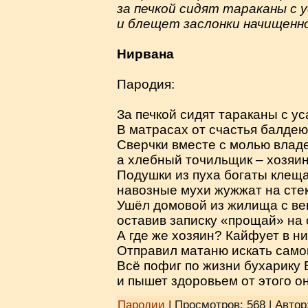
за печкой сидят тараканы с у
и блещет заслонки начищенн
Нирвана
Пародия:
За печкой сидят тараканы с ус
В матрасах от счастья балдею
Сверчки вместе с молью влад
а хлебный точильщик – хозяин
Подушки из пуха богаты клещ
навозные мухи жужжат на стек
Ушёл домовой из жилища с в
оставив записку «прощай» на 
А где же хозяин? Кайфует в н
Отправил матаню искать само
Всё пофиг по жизни бухарику 
и пышет здоровьем от этого он
Пародии
| Просмотров: 568 | Автор