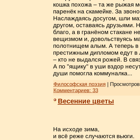
кошка похожа – та же рыжая м
паренёк на скамейке. За звоно
Наслаждаясь досугом, шли мах
другом, оставаясь друзьями. 
благо, а в гранёном стакане 
вещизмом и, довольствуясь м
полотнищем алым. А теперь в 
престижным дипломом едут в 
– кто не выдался рожей. В свя
А по "ящику" в уши вздор нес
души помогла коммуналка...
Философская поэзия
| Просмотров:
Комментариев:
33
Весенние цветы
На исходе зима,
и всё реже случаются вьюги.