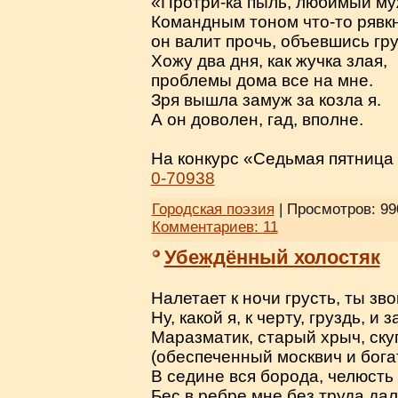
«Протри-ка пыль, любимый му
Командным тоном что-то рявкн
он валит прочь, объевшись гр
Хожу два дня, как жучка злая,
проблемы дома все на мне.
Зря вышла замуж за козла я.
А он доволен, гад, вполне.
На конкурс «Седьмая пятница 
0-70938
Городская поэзия
| Просмотров: 99
Комментариев:
11
Убеждённый холостяк
Налетает к ночи грусть, ты зв
Ну, какой я, к черту, груздь, и 
Маразматик, старый хрыч, ску
(обеспеченный москвич и бога
В седине вся борода, челюсть
Бес в ребре мне без труда дал