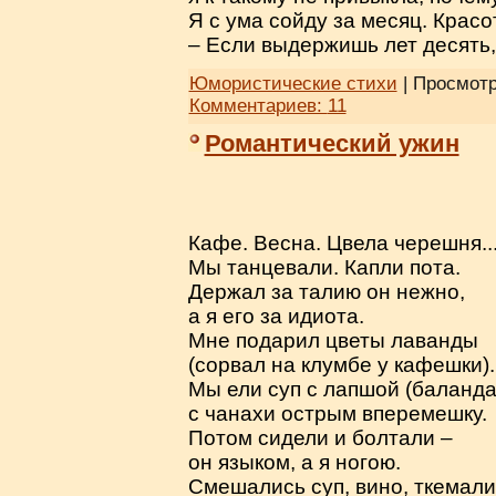
Я с ума сойду за месяц. Красо
– Если выдержишь лет десять,
Юмористические стихи
| Просмотр
Комментариев:
11
Романтический ужин
Кафе. Весна. Цвела черешня..
Мы танцевали. Капли пота.
Держал за талию он нежно,
а я его за идиота.
Мне подарил цветы лаванды
(сорвал на клумбе у кафешки).
Мы ели суп с лапшой (баланда
с чанахи острым вперемешку.
Потом сидели и болтали –
он языком, а я ногою.
Смешались суп, вино, ткемали