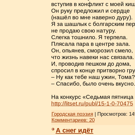
вступив в конфликт с моей ки
Он руку предложил и сердце
(нашёл во мне наверно дуру).
Я за шашлык с болгарским пе
не продаю свою натуру.
Слегка тошнило. Я терпела.
Плясала пара в центре зала.
Он, опьянев, сморозил смело,
что жизнь навеки нас связала.
И, проводив пешком до дома,
спросил в конце притворно гру
– Ну как тебе наш ужин, Тома?
– Спасибо, было очень вкусно.
На конкурс «Седьмая пятница 
http://litset.ru/publ/15-1-0-70475
Городская поэзия
| Просмотров: 14
Комментариев:
20
А снег идёт