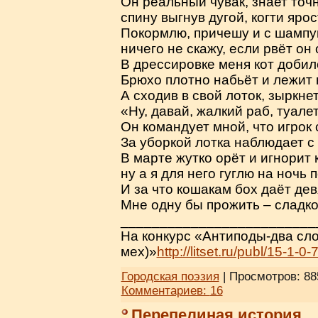
Он реальный чувак, знает точн
спину выгнув дугой, когти ярос
Покормлю, причешу и с шампу
ничего не скажу, если рвёт он 
В дрессировке меня кот добил
Брюхо плотно набьёт и лежит 
А сходив в свой лоток, зыркнет
«Ну, давай, жалкий раб, туалет
Он командует мной, что игрок
За уборкой лотка наблюдает с
В марте жутко орёт и игнорит 
ну а я для него гуглю на ночь 
И за что кошакам бох даёт де
Мне одну бы прожить – сладко
_________________________
На конкурс «Антиподы-два сло
мех)»
http://litset.ru/publ/15-1-0
Городская поэзия
| Просмотров: 88
Комментариев:
16
Перепелиная история