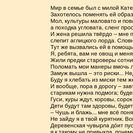
Мир в семье был с милой Кате
Захотелось поменять ей образ
Мол, культуры маловато и пов
а походка угловата, сленг про
И жена решила твёрдо – мне п
слепит аглицкого лорда. Словн
Тут же вызвались ей в помощь 
Я, ребята, вам не овощ и меня
Жили предки староверы сотни 
Поломать мои манеры вмочь л
Замуж вышла – это риски... Не
Буду я хлебать из миски тем ж
И вообще, пора в дорогу – за
старикам нужна подмога; буде
Гуси, куры ждут, коровы, сорок
Дети будут там здоровы, будет
– Чушь и блажь... мне всё пон
Не зайду я в твой курятник. Во
Деревенская чувырла до́ит пус
я к такому не привыкла, почем