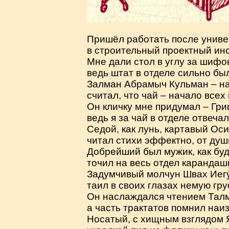
Пришёл работать после униве
в строительный проектный инс
Мне дали стол в углу за шифо
ведь штат в отделе сильно был
Залман Абрамыч Кульман – н
считал, что чай – начало всех
Он кличку мне придумал – Гри
ведь я за чай в отделе отвечал
Седой, как лунь, картавый Ос
читал стихи эффектно, от душ
Добрейший был мужик, как буд
точил на весь отдел карандаш
Задумчивый молчун Швах Иегу
таил в своих глазах немую гру
Он наслаждался чтением Талм
а часть трактатов помнил наиз
Носатый, с хищным взглядом 