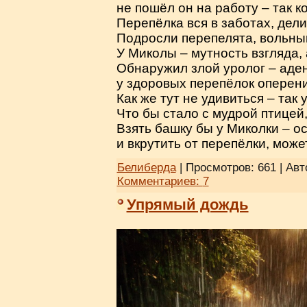
не пошёл он на работу – так к
Перепёлка вся в заботах, дели
Подросли перепелята, вольный
У Миколы – мутность взгляда, 
Обнаружил злой уролог – аден
у здоровых перепёлок оперени
Как же тут не удивиться – так
Что бы стало с мудрой птицей,
Взять башку бы у Миколки – о
и вкрутить от перепёлки, может
Белиберда
| Просмотров: 661 | Авт
Комментариев:
7
Упрямый дождь