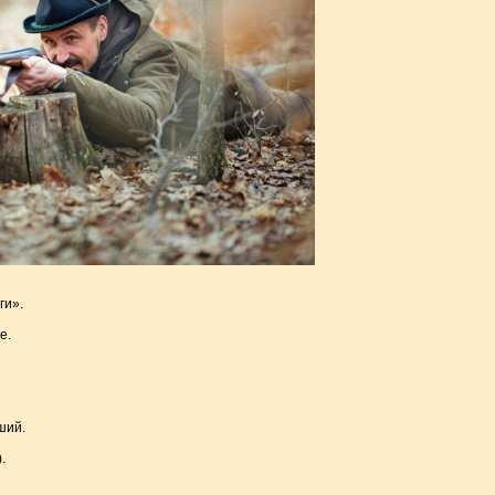
ги».
е.
ший.
.