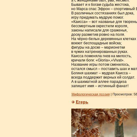
а с женщинами был, увы, несмел.
Бывает и к богам судьба жестока,
но Марса спас Эфрон – спортивный Б
В различных состязаниях был дока,
игру придумать мудрую помог.
«Каисса» – вот названье для творень
бессмертным окрестили короля,
законы написали для сраженья,
доску разметив ровно на поля.
На чёрно-белых деревянных клетках
воюют беспощадные войска;
фигуры на доске – марионетки
в чужих натренированных руках.
Каисса поменяла гнев на милость,
кричали боги: «Gloria»,«Vivat».
Название игры потом сменилось,
остался смысл – поставить шах и мат
Богиня шахмат – мудрая Каисса –
всегда поддержит верных ей солдат.
А в шахматной аллее парадиза
запишет имя – истинный фанат!
Мифологическая поэзия
| Просмотров: 58
Егерь