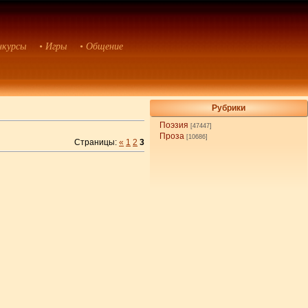
нкурсы
• Игры
• Общение
Рубрики
Поэзия
[47447]
Проза
[10686]
Страницы:
«
1
2
3