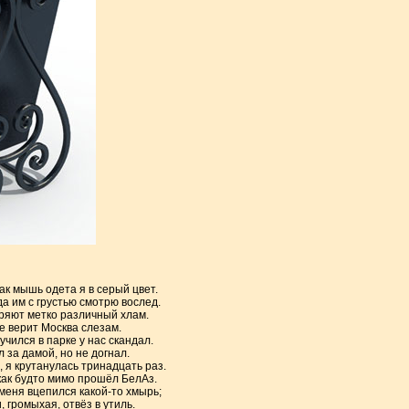
ак мышь одета я в серый цвет.
да им с грустью смотрю вослед.
ыряют метко различный хлам.
е верит Москва слезам.
чился в парке у нас скандал.
 за дамой, но не догнал.
, я крутанулась тринадцать раз.
как будто мимо прошёл БелАз.
 меня вцепился какой-то хмырь;
и, громыхая, отвёз в утиль.