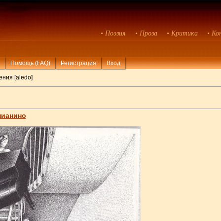
• Поэзия
• Проза
• Критика
• Ко
Помощь (FAQ)
Регистрация
Вход
ния [aledo]
пианино