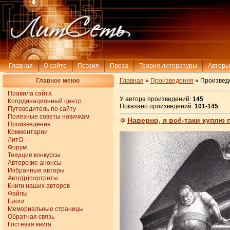
Главная
О сайте
Поэзия
Проза
Теория литературы
Авторы
Главное меню
Главная
»
Произведения
» Произведе
Правила сайта
У автора произведений:
145
Координационный центр
Показано произведений:
101-145
Путеводитель по сайту
Полезные советы новичкам
Наверно, я всё-таки куплю 
Произведения
Комментарии
ЛитО
Форум
Текущие конкурсы
Авторские анонсы
Избранные авторы
Авто(р)портреты
Книги наших авторов
Файлы
Блоги
Мемориальные страницы
Обратная связь
Гостевая книга