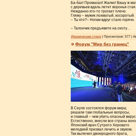
Ба-бах! Промазал! Жалко! Вашу ж мат
с деревьев вдаль летит воронья стая
Нежданно кто-то трогает плечо.
Гляжу – мужик лохматый, косоротый.
– Ты кто?– Ногам вдруг стало горячо.
– Талончик предъявите на охоту…
Иронические стихи
| Просмотров: 577 | А
Форум "Мир без границ"
В Сеуле состоялся форум мира;
решали там глобальные вопросы,
и главный – чем убить опасный вирус
Естественно, внесли все страны взно
Японский врач Сутрато Херовато
мелодией призвал лечить и звуком.
Так вылечил двоюродного брата,