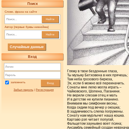
Поиск
Слово, фраза на сайте
Найти
Автор [первые буквы никнейма]
Найти
Случайные данные
Вход
Гляжу в твои бездонные глаза,
Ты музыку Бетховена в них прячешь;
Там неба грозового бирюза,
запомнить
Эх, если б можно всё переиначить.
Вход
Сонаты мне легко могла играть –
Забыл пароль
|
Регистрация
Чайковского, Шопена, Паганини.
Не верили слезам отец и мать
И в детстве не купили пианино.
Внимаем мы симфонии весны,
Когда сидим под вечер у окошка;
В задумчивость слегка погружены.
Сонату нам мурлычет наша кошка.
Картаво рэп читает попугай,
Фальцетом заунывно воет псина;
Ансамбль семейный создан невзначай