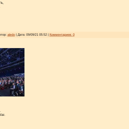
ь,
.
втор:
aledo
| Дата:
09/09/21 05:52
|
Комментариев:
0
.
сы.