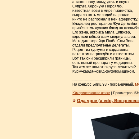
а также папу, маму, дочь и внука.
Супруга Херонука Пороялю,
известная всем в мире пианистка,
сыграла пять мелодий на рояле –
никто не распознал в ней аферистку.
Владелец ресторанов Жуй Де Блю́ю
привёз семь лучших блюд на ассамбл
Его жена, актриса Мила Шлюхер,
короткой юбкой всем свернула шеи.
Методике корейца Пшёл Сам Вона
отдали предпочтенье делегаты.
Рецепт из куркумы и кардамона
патентом награждён и аттестатом.
Вот так они расширили границы,
есть новый препарат у медицины.
Так чем же нам от вируса лечиться?–
Курку́-карда́-кови́д-фуфломицином.
---------------------------------------------
На конкурс Блиц 98 - пограничный,
M
Юмористические стихи
| Просмотров: 534
Ода урне (aledo, Воскресен