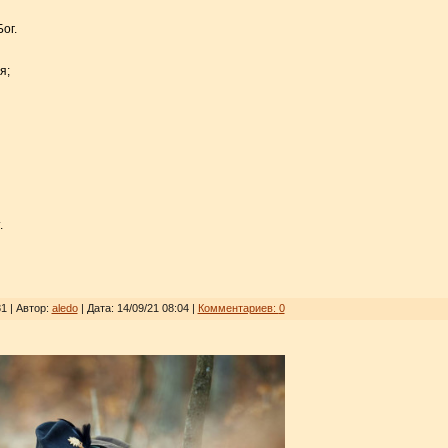
ог.
я;
.
1 | Автор:
aledo
| Дата:
14/09/21 08:04
|
Комментариев:
0