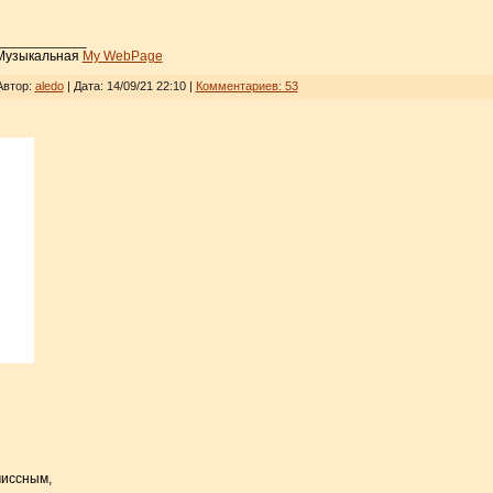
____________
 Музыкальная
My WebPage
Автор:
aledo
| Дата:
14/09/21 22:10
|
Комментариев:
53
миссным,