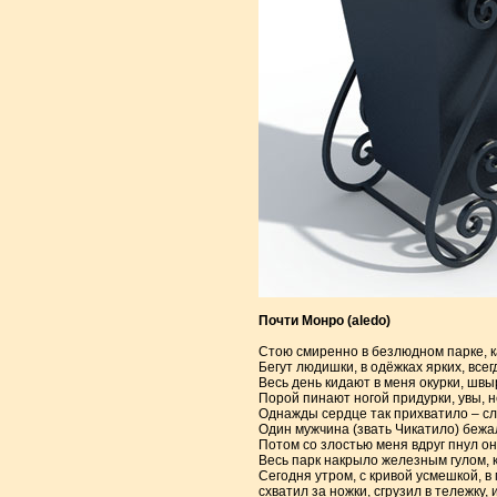
Почти Монро (aledo)
Стою смиренно в безлюдном парке, к
Бегут людишки, в одёжках ярких, всег
Весь день кидают в меня окурки, шв
Порой пинают ногой придурки, увы, н
Однажды сердце так прихватило – слу
Один мужчина (звать Чикатило) бежал
Потом со злостью меня вдруг пнул он
Весь парк накрыло железным гулом, 
Сегодня утром, с кривой усмешкой, в
схватил за ножки, сгрузил в тележку, 