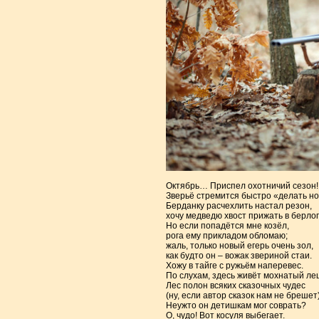
Октябрь… Приспел охотничий сезон!
Зверьё стремится быстро «делать но
Берданку расчехлить настал резон,
хочу медведю хвост прижать в берлог
Но если попадётся мне козёл,
рога ему прикладом обломаю;
жаль, только новый егерь очень зол,
как будто он – вожак звериной стаи.
Хожу в тайге с ружьём наперевес.
По слухам, здесь живёт мохнатый ле
Лес полон всяких сказочных чудес
(ну, если автор сказок нам не брешет)
Неужто он детишкам мог соврать?
О, чудо! Вот косуля выбегает.