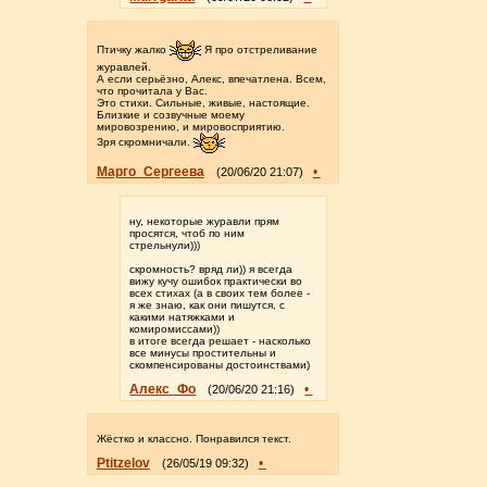
Птичку жалко
Я про отстреливание
журавлей.
А если серьёзно, Алекс, впечатлена. Всем,
что прочитала у Вас.
Это стихи. Сильные, живые, настоящие.
Близкие и созвучные моему
мировозрению, и мировосприятию.
Зря скромничали.
Марго_Сергеева
•
(20/06/20 21:07)
ну, некоторые журавли прям
просятся, чтоб по ним
стрельнули)))
скромность? вряд ли)) я всегда
вижу кучу ошибок практически во
всех стихах (а в своих тем более -
я же знаю, как они пишутся, с
какими натяжками и
комиромиссами))
в итоге всегда решает - насколько
все минусы простительны и
скомпенсированы достоинствами)
Алекс_Фо
•
(20/06/20 21:16)
Жёстко и классно. Понравился текст.
Ptitzelov
•
(26/05/19 09:32)