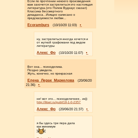
Если по прочтении некоего произведения
вам захочется застрелиться-это настоящая
литература.(это Пэлем Вудхаус сказал)
Классика бессмертного
декаданса...Изящно написано о
предсказуемости любви...
Ecoramburs
•
(10/10/20 11:03)
ну, застрелиться иногда хочется и
от жуткой графомани под видом
литературы
Алекс_Фо
•
(10/10/20 11:07)
Вот она... психоделика.
Поздно увидела.
Жуть, конечно, но прекрасная
Елена_Лерак_Маркелова
(20/06/20
•
21:36)
не! вот это... психоделичнее.. ик))
http://litset.ru/publ/19-1-0-2357
Алекс_Фо
•
(20/06/20 21:37)
я бы здесь три пера дала
как минимум