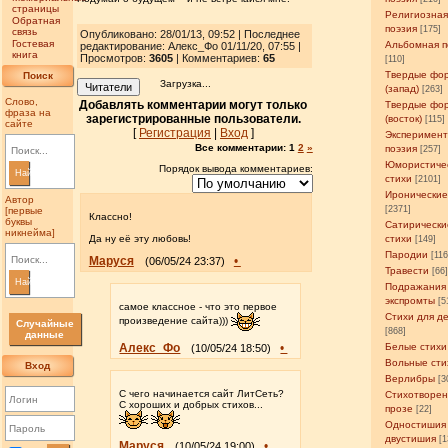
страницы
Религиозна
Обратная
поэзия
[175]
связь
Опубликовано: 28/01/13, 09:52 | Последнее
Гостевая
Альбомная п
редактирование: Алекс_Фо 01/11/20, 07:55 |
книга
Просмотров
:
3605
| Комментариев:
65
[110]
Твердые фо
Поиск
Загрузка...
Читатели
(запад)
[263]
Слово,
Добавлять комментарии могут только
Твердые фо
фраза на
зарегистрированные пользователи.
(восток)
[115]
сайте
[
Регистрация
|
Вход
]
Эксперимен
Все комментарии:
1
2
»
поэзия
[257]
Юмористиче
Порядок вывода комментариев:
Найти
стихи
[2101]
Иронические
Автор
[2371]
[первые
Классно!
буквы
Сатирически
никнейма]
Да ну её эту любовь!
стихи
[149]
Пародии
[11
Маруся
•
(06/05/24 23:37)
Травести
[66
Найти
Подражания
экспромты
[5
самое классное - что это первое
Стихи для д
произведение сайта)))
Случайные
[868]
данные
Алекс_Фо
•
Белые стихи
(10/05/24 18:50)
Вольные сти
Вход
Верлибры
[3
С чего начинается сайт ЛитСеть?
Стихотворен
С хороших и добрых стихов...
прозе
[22]
Одностишия
двустишия
[1
Маруся
•
(10/05/24 19:00)