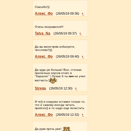
Спасибо!))
Алекс_Фо
•
(26/05/19 09:36)
Очень понравился!!!
Talya_Na
•
(26/05/19 09:37)
Да вы меня прям избалуете,
чесслово!!)))
Алекс_Фо
•
(26/05/19 09:40)
Да куда уж больше! Вон, столько
приличных опусов отнёс в
"барахло" ! Лучше б ты
пил
не учил
матчасть
Strega
•
(26/05/19 12:30)
И чо)) я снаружи оставил только то,
что и самому иногда читать
приятно)) и то надо еще почистить
Алекс_Фо
•
(26/05/19 12:32)
Да руки прочь уже!