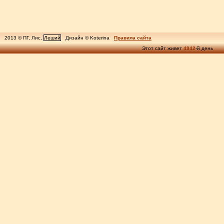
2013 © ПГ, Лис,
Леший
Дизайн © Koterina
Правила сайта
Этот сайт живет
4942
-й день