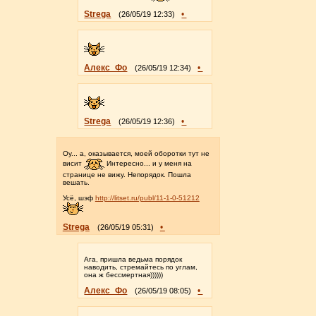
Strega
•
(26/05/19 12:33)
Алекс_Фо
•
(26/05/19 12:34)
Strega
•
(26/05/19 12:36)
Оу... а, оказывается, моей оборотки тут не
висит
Интересно... и у меня на
странице не вижу. Непорядок. Пошла
вешать.
Усё, шэф
http://litset.ru/publ/11-1-0-51212
Strega
•
(26/05/19 05:31)
Ага, пришла ведьма порядок
наводить, стремайтесь по углам,
она ж бессмертная))))))
Алекс_Фо
•
(26/05/19 08:05)