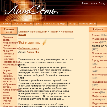
Регистрация
Вход
Главная
О сайте
Поэзия
Проза
Теория литературы
Авторы
Помощь (FAQ)
Главное
Рубрики
Главная
»
Произведения
»
Поэзия
»
Любовная
меню
поэзия
Лирика
[8904
Правила
Философска
сайта
Ты видишь
поэзия
[4072]
Координационный
центр
Любовная п
Путеводитель
Любовная поэзия
[4137]
по сайту
Автор:
Алекс_Фо
Психологиче
Полезные
советы
поэзия
[1877]
новичкам
Ты видишь – в глазах у меня подрастает страх,
Городская по
Произведения
Ты чувствуешь в сердце иглу и в коленях
[1552]
Комментарии
дрожь.
Я знаю – когда ты умрешь на моих руках,
ЛитО
Пейзажная п
Ты скажешь, что я для тебя чересчур хорош…
Форум
[1910]
Всё будет обычно, жестоко и без прикрас.
Текущие
Мистическая
Мы станем свободней, больней и, наверно,
конкурсы
злей.
[1351]
Авторские
Я выпью портвейна и выколю третий глаз,
анонсы
Гражданская
Ты снова помчишься отстреливать журавлей.
Избранные
[1237]
В затылок пристроится очередной скелет,
авторы
Мелькнет в зеркалах улыбающийся оскал.
Историческа
Авто(р)портреты
Дождями впрессуется твой изотопный след
поэзия
Книги
[296]
В живучую память и черные ребра шпал…
наших
Ты видишь, я знаю… В глазах еще нет песка,
Мифологиче
авторов
И руки не ищут кого-то из нас на дне…
поэзия
[205]
Файлы
Медитативн
Блоги
Пророчества пишутся начерно. А пока –
Мемориальные
Подумай о будущем – и не встречайся мне.
поэзия
[210]