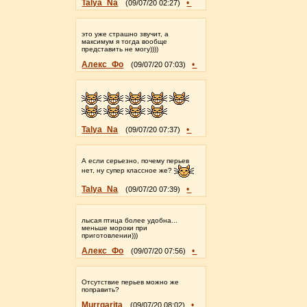
Talya_Na
•
(09/07/20 02:27)
это уже страшно звучит, а
максимум я тогда вообще
представить не могу))))
Алекс_Фо
•
(09/07/20 07:03)
Talya_Na
•
(09/07/20 07:37)
А если серьезно, почему перьев
нет, ну супер классное же?
Talya_Na
•
(09/07/20 07:39)
лысая птица более удобна...
меньше мороки при
приготовлении)))
Алекс_Фо
•
(09/07/20 07:56)
Отсутствие перьев можно же
поправить?
Murrgarita
•
(09/07/20 08:02)