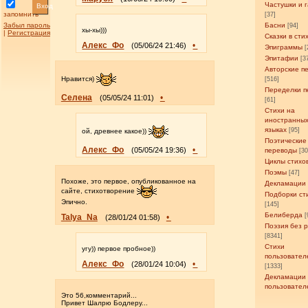
Частушки и 
Вход
запомнить
[37]
Забыл пароль
Басни
[94]
хы-хы)))
|
Регистрация
Сказки в сти
Алекс_Фо
•
(05/06/24 21:46)
Эпиграммы
[
Эпитафии
[3
Авторские п
Нравится)
[516]
Переделки п
Селена
•
(05/05/24 11:01)
[61]
Стихи на
иностранны
языках
[95]
ой, древнее какое))
Поэтические
Алекс_Фо
•
(05/05/24 19:36)
переводы
[3
Циклы стихо
Поэмы
[47]
Похоже, это первое, опубликованное на
Декламации
сайте, стихотворение
Подборки ст
Эпично.
[145]
Белиберда
[
Talya_Na
•
(28/01/24 01:58)
Поэзия без 
[8341]
Стихи
угу)) первое пробное))
пользовател
Алекс_Фо
•
(28/01/24 10:04)
[1333]
Декламации
пользовател
Это 56,комментарий...
Привет Шалрю Бодлеру...