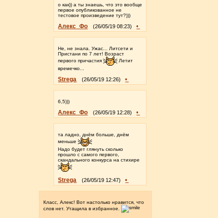
о как)) а ты знаешь, что это вообще
первое опубликованное не
тестовое произведение тут?)))
Алекс_Фо
•
(26/05/19 08:23)
Не, не знала. Ужас... Литсети и
Пристани по 7 лет! Возраст
первого причастия
Летит
времечко...
Strega
•
(26/05/19 12:26)
6,5)))
Алекс_Фо
•
(26/05/19 12:28)
та ладно, днём больше, днём
меньше
Надо будет глянуть сколько
прошло с самого первого,
скандального конкурса на стихире
Strega
•
(26/05/19 12:47)
Класс, Алекс! Вот настолько нравится, что
слов нет. Утащила в избранное.