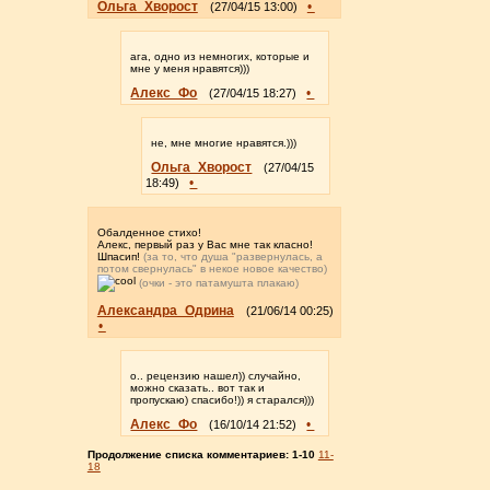
Ольга_Хворост
•
(27/04/15 13:00)
ага, одно из немногих, которые и
мне у меня нравятся)))
Алекс_Фо
•
(27/04/15 18:27)
не, мне многие нравятся.)))
Ольга_Хворост
(27/04/15
•
18:49)
Обалденное стихо!
Алекс, первый раз у Вас мне так класно!
Шпасип!
(за то, что душа "развернулась, а
потом свернулась" в некое новое качество)
(очки - это патамушта плакаю)
Александра_Одрина
(21/06/14 00:25)
•
о.. рецензию нашел)) случайно,
можно сказать.. вот так и
пропускаю) спасибо!)) я старался)))
Алекс_Фо
•
(16/10/14 21:52)
Продолжение списка комментариев:
1-10
11-
18