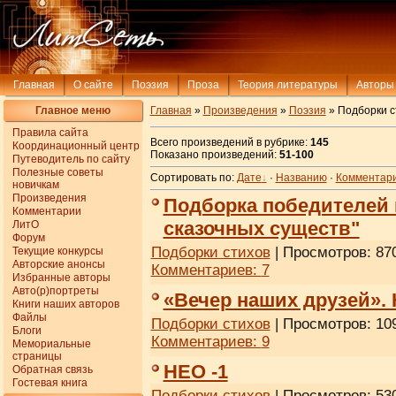
Главная
О сайте
Поэзия
Проза
Теория литературы
Авторы
Главное меню
Главная
»
Произведения
»
Поэзия
» Подборки с
Правила сайта
Всего произведений в рубрике:
145
Координационный центр
Показано произведений:
51-100
Путеводитель по сайту
Полезные советы
Сортировать по:
Дате
·
Названию
·
Комментар
новичкам
Произведения
Подборка победителей 
Комментарии
сказочных существ"
ЛитО
Форум
Подборки стихов
| Просмотров: 870
Текущие конкурсы
Авторские анонсы
Комментариев:
7
Избранные авторы
Авто(р)портреты
«Вечер наших друзей».
Книги наших авторов
Файлы
Подборки стихов
| Просмотров: 109
Блоги
Комментариев:
9
Мемориальные
страницы
НЕО -1
Обратная связь
Гостевая книга
Подборки стихов
| Просмотров: 530