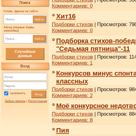
Поиск
Комментариев:
0
Слово, фраза на сайте
Хит16
Найти
Подборки стихов
| Просмотров: 790
Автор [первые буквы
Комментариев:
0
никнейма]
Найти
Подборка стихов-побед
"Седьмая пятница"-11
Случайные
данные
Подборки стихов
| Просмотров: 114
Комментариев:
1
Вход
Конкурсов минус спонт
классных
Подборки стихов
| Просмотров: 984
запомнить
Вход
Комментариев:
2
Забыл пароль
|
Регистрация
Моё конкурсное недотво
Подборки стихов
| Просмотров: 884
Комментариев:
8
Пия