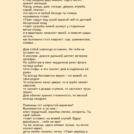
хранит жильцов.
Город, улица, дом, соседи, дворик, клумба,
сарай, платан –
это место в любой беседе ты теперь
называешь «там».
«Там» зарыт под сухой корягой чей-то детский
бесценный клад,
«там» сугробы зимой залягут у старинных
витых оград,
и в квартирах запахнет хвоей, и повесят шары
на ель,
как положено стол накроют: сыр, шампанское,
оливье…
Дом тобой навсегда оставлен. Но тебя не
оставил он.
О разлуке, дороге дальней шепчет вечером
патефон.
По субботам в окне чердачном реют флаги
ночных рубах
тёти Софы, а это значит, дом в надёжных её
руках.
Ты всегда беззаветно верил – он живой, он
твоя родня.
То испуганно ахнут двери, то в трубе запоёт
сквозняк,
то заноют к дождю ступени, то застонет чугун
перил.
Дом обычно хранил степенность, но весной
иногда хандрил.
Помнишь тот непростой кирпичик?
Вынимается, а за ним –
ключ чердачный, коробка спичек, сигареты. Ты
свой тайник
«там» оставил, на всякий случай. Вдруг
вернёшься… себе не ври!
Ты же знаешь, здесь климат лучше, ты почти
изучил иврит,
дети любят, лелеют, лечат. «Там» умрёшь в