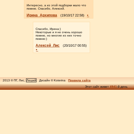
Интересно, а из этой подборки мало что
помню. Спасибо, Алексей.
Ирина_Архипова
•
(19/10/17 22:58)
Спасибо, Ирина:)
Некоторые и я не очень хорошо
помню, но многие из них точно
помню:)
Алексей_Лис
(20/10/17 00:55)
•
2013 © ПГ, Лис,
Леший
Дизайн © Koterina
Правила сайта
Этот сайт живет
4941
-й день