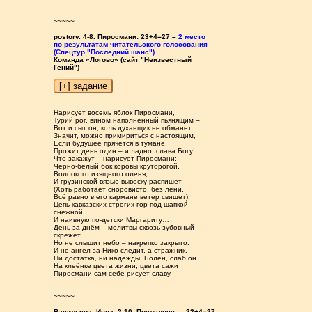
~~~~~
postorv. 4-8. Пиросмани: 23+4=27 –
2 место
по результатам читательского голосования
(Спецтур "Последний шанс")
Команда «Логово» (сайт "Неизвестный
Гений")
Нарисует восемь яблок Пиросмани,
Турий рог, вином наполненный пьянящим –
Вот и сыт он, коль духанщик не обманет.
Значит, можно примириться с настоящим,
Если будущее прячется в тумане.
Прожит день один – и ладно, слава Богу!
Что закажут – нарисует Пиросмани:
Чёрно-белый бок коровы круторогой,
Волоокого изящного оленя,
И грузинской вязью вывеску распишет
(Хоть работает сноровисто, без лени,
Всё равно в его кармане ветер свищет),
Цепь кавказских строгих гор под шапкой
снежной,
И наивную по-детски Маргариту…
День за днём – молитвы сквозь зубовный
скрежет,
Но не слышит небо – накрепко закрыто.
И не ангел за Нико следит, а стражник.
Ни достатка, ни надежды. Болен, слаб он.
На клеёнке цвета жизни, цвета сажи
Пиросмани сам себе рисует славу.
~~~~~
Васильева_Инна. 2-10. Последняя…: 23+4=27