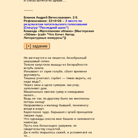
И слёзы катятся по щекам….
~~~~~
Блинов Андрей Вячеславович. 2-5.
Рефлексивное: 22+4=26 –
3 место по
результатам читательского голосования
(Спецтур "Последний шанс")
Команда «Магелланово облако» (Мастерская
«Облик» (сайт "Что Хочет Автор.
Литературные конкурсы"))
Не мечтается и не пишется, безобразный
шершавый сплин.
Тополя запустили мышцы из бескрайности
вглубь земли,
Изнывают от скуки голуби, сбоит времени
круговерть.
Тишина угнетает, горбит — тяжко верить, но
надо ведь?..
Через окна и щели сумерки, как угар,
заполняют дом.
Машинально хватаю сумку и накидываю
пальто...
Ведь не так, по-другому было же миллионы
потерь назад!
Направляюсь к жилищу бывшей, понемногу
входя в азарт.
Кареглазое чудо, барышня с кучей принципов
тверже льда,
Что однажды снесла мне башню и запомнится
навсегда.
Пусть она безысходно замужем, по
свидетельству соцсетей,
Да и небо покрылось сажей, и условия всё не
те...