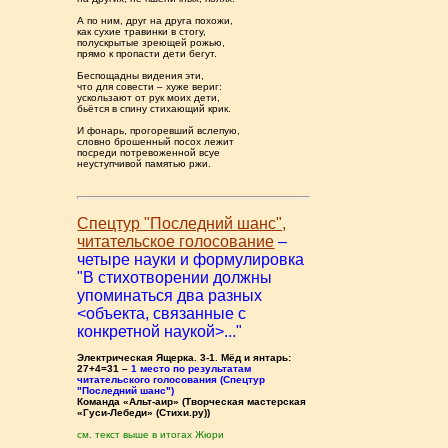
А по ним, друг на друга похожи,
как сухие травинки в стогу,
полускрытые зреющей рожью,
прямо к пропасти дети бегут.
Беспощадны видения эти,
что для совести – хуже вериг:
ускользают от рук моих дети,
бьётся в спину стихающий крик.
И фонарь, прогоревший вслепую,
словно брошенный посох лежит
посреди потревоженной всуе
неуступчивой памятью ржи.
Спецтур "Последний шанс",
читательское голосование
–
четыре науки и формулировка
"В стихотворении должны
упоминаться два разных
<объекта, связанные с
конкретной наукой>..."
Электрическая Ящерка. 3-1. Мёд и янтарь:
27+4=31 –
1 место по результатам
читательского голосования (Спецтур
"Последний шанс")
Команда «Альт-аир» (Творческая мастерская
«Гуси-Лебеди» (Стихи.ру))
см. текст выше в итогах Жюри