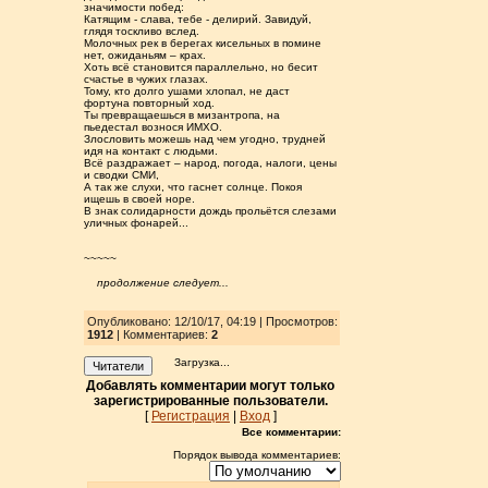
значимости побед:
Катящим - слава, тебе - делирий. Завидуй,
глядя тоскливо вслед.
Молочных рек в берегах кисельных в помине
нет, ожиданьям – крах.
Хоть всё становится параллельно, но бесит
счастье в чужих глазах.
Тому, кто долго ушами хлопал, не даст
фортуна повторный ход.
Ты превращаешься в мизантропа, на
пьедестал вознося ИМХО.
Злословить можешь над чем угодно, трудней
идя на контакт с людьми.
Всё раздражает – народ, погода, налоги, цены
и сводки СМИ,
А так же слухи, что гаснет солнце. Покоя
ищешь в своей норе.
В знак солидарности дождь прольётся слезами
уличных фонарей...
~~~~~
продолжение следует...
Опубликовано: 12/10/17, 04:19
| Просмотров
:
1912
| Комментариев:
2
Загрузка...
Читатели
Добавлять комментарии могут только
зарегистрированные пользователи.
[
Регистрация
|
Вход
]
Все комментарии:
Порядок вывода комментариев: