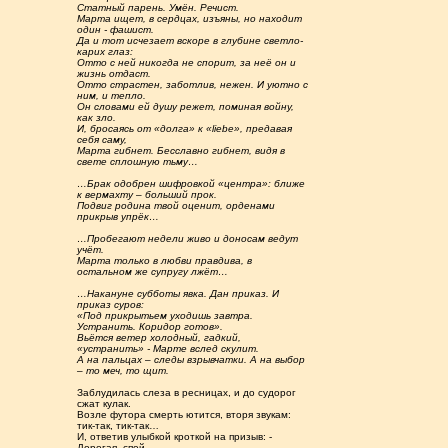
Статный парень. Умён. Речист.
Марта ищет, в сердцах, изъяны, но находит
один - фашист.
Да и тот исчезает вскоре в глубине светло-
карих глаз:
Отто с ней никогда не спорит, за неё он и
жизнь отдаст.
Отто страстен, заботлив, нежен. И уютно с
ним, и тепло.
Он словами ей душу режет, поминая войну,
как зло.
И, бросаясь от «долга» к «liebe», предавая
себя саму,
Марта гибнет. Бесславно гибнет, видя в
свете сплошную тьму…
…Брак одобрен шифровкой «центра»: ближе
к вермахту – больший прок.
Подвиг родина твой оценит, орденами
прикрыв упрёк…
…Пробегают недели живо и доносам ведут
учёт.
Марта только в любви правдива, в
остальном же супругу лжёт…
…Накануне субботы явка. Дан приказ. И
приказ суров:
«Под прикрытьем уходишь завтра.
Устранить. Коридор готов».
Вьётся ветер холодный, гадкий,
«устранить» - Марте вслед скулит.
А на пальцах – следы взрывчатки. А на выбор
– то меч, то щит.
Заблудилась слеза в ресницах, и до судорог
сжат кулак.
Возле футора смерть ютится, вторя звукам:
тик-так, тик-так…
И, ответив улыбкой кроткой на призыв: -
Дорогая, спой, -