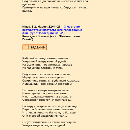
Под окном её до полуночи — слезы катятся по
щекам —
Проторчу. А наутро лучше соберусь и... куплю
щенка.
~~~~~
Ninzy. 3-2. Навес: 22+4=26 –
3 место по
результатам читательского голосования
(Спецтур "Последний шанс")
Команда «Логово» (сайт "Неизвестный
Гений")
Рабочий их над окнами повесил
Уверенной натруженной рукой.
Их было пять – оранжевых навесов
Из парусины плотной и тугой.
Под ними стёкла окон, как топазы,
Мерцали ночью и сияли днем.
Смирились тенты с трубочным каркасом
И лишь один все бредил кораблём.
Его манил в моря коварный ветер,
Навес трещал и рвался из оков.
И вот однажды утром, на рассвете,
Сорвался и взлетел! И был таков...
На пару с ветром через сад и площадь
Парил и братьям мысленно шептал,
Что, если повезло бы им чуть больше,
Они б собой украсили причал...
Он устремился вниз в пике последнем,
Увидев водной глади лазурит!