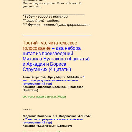
Марта рядом садится с Отто: «Я спою. В
унисон с то...
___________________________________
* Губен - город в Германии
** liebe (нем) - любовь
*** Футор - опорный узел фортепиано
Третий тур, читательское
голосование
– два набора
цитат из произведений
Михаила Булгакова (4 цитаты)
и Аркадия и Бориса
Стругацких (4 цитаты)
Тень Ветра. 1-4. Фрау Марта: 58+4=62 –
1
место по результатам читательского
голосования (3 тур)
Команда «Шаланда Воланда» (Графская
При©тань)
см. текст выше в итогах Жюри
~~~~~
Людмила Калягина. 5-1. Водовозное: 47+0=47
–
2 место по результатам читательского
голосования (3 тур)
Команда «Камчугезы» (Стихи.ру)