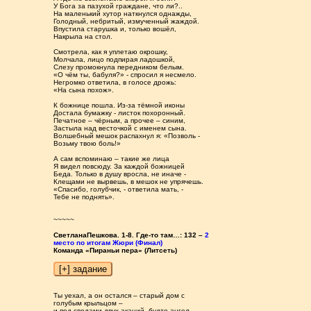
У Бога за пазухой граждане, что ли?..
На маленький хутор наткнулся однажды,
Голодный, небритый, измученный жаждой.
Впустила старушка и, только вошёл,
Накрыла на стол.
Смотрела, как я уплетаю окрошку,
Молчала, лицо подпирая ладошкой,
Слезу промокнула передником белым.
«О чём ты, бабуля?» - спросил я несмело.
Негромко ответила, в голосе дрожь:
«На сына похож».
К божнице пошла. Из-за тёмной иконы
Достала бумажку - листок похоронный.
Печатное – чёрным, а прочее – синим,
Застыла над весточкой с именем сына.
Волшебный мешок распахнул я: «Позволь -
Возьму твою боль!»
А сам вспоминаю – такие же лица
Я видел повсюду. За каждой божницей
Беда. Только в душу вросла, не иначе -
Клещами не вырвешь, в мешок не упрячешь.
«Спасибо, голубчик, - ответила мать, -
Тебе не поднять».
~~~~~
СветланаПешкова. 1-8. Где-то там…: 132 –
2
место по итогам Жюри (Финал)
Команда «Пираньи пера» (Литсеть)
Ты уехал, а он остался – старый дом с
голубым крыльцом –
и под сводами двух акаций, будто ангел,