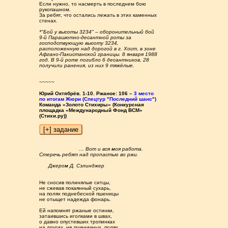
Если нужно, то насмерть в последнем бою
рукопашном.
За ребят, что остались лежать в этих каменных
стенах.
*"Бой у высоты 3234" – оборонительный бой
9-й Парашютно-десантной роты за
господствующую высоту 3234,
расположенную над дорогой в г. Хост, в зоне
Афгано-Пакистанской границы. 8 января 1988
год. В 9-й роте погибло 6 десантников, 28
получили ранения, из них 9 тяжёлые.
~~~~~
Юрий Октябрёв. 1-10. Ржаное: 106 –
3 место
по итогам Жюри (Спецтур "Последний шанс")
Команда «Золото Стихиры» (Конкурсная
площадка «Международный Фонд ВСМ»
(Стихи.ру))
… Вот и вся моя работа.
Стеречь ребят над пропастью во ржи.
Джером Д. Сэлинджер
Не сносив полинялые ситцы,
не сжевав покаянный сухарь,
на полях поднебесной пшеницы
не отыщет надежда фонарь.
Ей напомнят ржаные остинки,
затаившись иголками в швах,
о давно опустевших тропинках
на других, не пшеничных, полях.