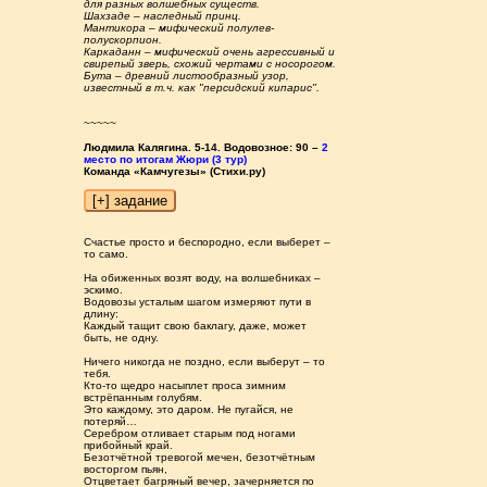
для разных волшебных существ.
Шахзаде – наследный принц.
Мантикора – мифический полулев-
полускорпион.
Каркаданн – мифический очень агрессивный и
свирепый зверь, схожий чертами с носорогом.
Бута – древний листообразный узор,
известный в т.ч. как "персидский кипарис".
~~~~~
Людмила Калягина. 5-14. Водовозное: 90 –
2
место по итогам Жюри (3 тур)
Команда «Камчугезы» (Стихи.ру)
Счастье просто и беспородно, если выберет –
то само.
На обиженных возят воду, на волшебниках –
эскимо.
Водовозы усталым шагом измеряют пути в
длину:
Каждый тащит свою баклагу, даже, может
быть, не одну.
Ничего никогда не поздно, если выберут – то
тебя.
Кто-то щедро насыплет проса зимним
встрёпанным голубям.
Это каждому, это даром. Не пугайся, не
потеряй…
Серебром отливает старым под ногами
прибойный край.
Безотчётной тревогой мечен, безотчётным
восторгом пьян,
Отцветает багряный вечер, зачерняется по