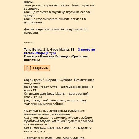
краям.
Тени резче, острей инстинкты. Тянет сыростью
из лощин.
Солнце валится в паутинку, паутинка слегка
трещит,
Солнце грузом чужого смысла оседает в
густой пыли…
Дай-ка вёдра и коромысло: воду нынче не
привезли.
~~~~~
Тень Ветра. 1-4. Фрау Марта: 88 –
3 место по
итогам Жюри (3 тур)
Команда «Шаланда Воланда» (Графская
При©тань)
Сорок третий. Берлин. Суббота. Безмятежная
гладь небес.
На рояле играет Отто – штурмбаннфюрер из
войск СС.
Он играет для фрау Марты – драгоценной
своей жены
(год назад с ней венчались, в марте, под
чудовищный марш войны).
Фрау Марта под звуки Листа вспоминает:
московский быт, разведшколу,
как очень чисто по-немецки словарь зубрит -
фройляйн Марта шпионкой будет в роковой
для отчизны час.
Сорок первый. Легенда. Губен. И к Берлину
вагонов дрязг…
…Встреча с Отто – вне всяких планов.