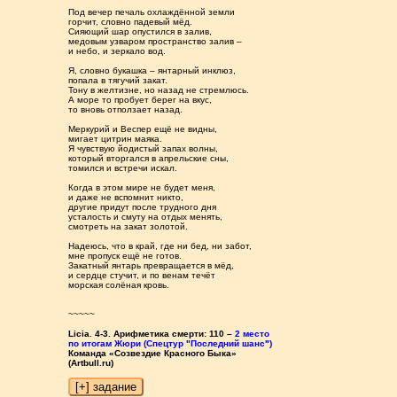
Под вечер печаль охлаждённой земли
горчит, словно падевый мёд.
Сияющий шар опустился в залив,
медовым узваром пространство залив –
и небо, и зеркало вод.
Я, словно букашка – янтарный инклюз,
попала в тягучий закат.
Тону в желтизне, но назад не стремлюсь.
А море то пробует берег на вкус,
то вновь отползает назад.
Меркурий и Веспер ещё не видны,
мигает цитрин маяка.
Я чувствую йодистый запах волны,
который вторгался в апрельские сны,
томился и встречи искал.
Когда в этом мире не будет меня,
и даже не вспомнит никто,
другие придут после трудного дня
усталость и смуту на отдых менять,
смотреть на закат золотой.
Надеюсь, что в край, где ни бед, ни забот,
мне пропуск ещё не готов.
Закатный янтарь превращается в мёд,
и сердце стучит, и по венам течёт
морская солёная кровь.
~~~~~
Licia. 4-3. Арифметика смерти: 110 –
2 место
по итогам Жюри (Спецтур "Последний шанс")
Команда «Созвездие Красного Быка»
(Artbull.ru)