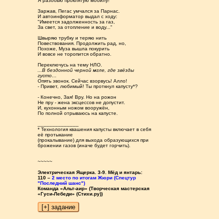
Я разобью проклятую мобилу!
Заржав, Пегас умчался за Парнас.
И автоинформатор выдал с ходу:
"Имеется задолженность за газ,
За свет, за отопление и воду..."
Швыряю трубку и теряю нить
Повествования. Продолжить рад, но,
Похоже, Муза вышла покурить
И вовсе не торопится обратно.
Переключусь на тему НЛО.
...В бездонной черной мгле, где звёзды
густо…
Опять звонок. Сейчас взорвусь! Алло!
- Привет, любимый! Ты проткнул капусту*?
- Конечно, Зая! Вру. Но на рожон
Не пру - жена эксцессов не допустит.
И, кухонным ножом вооружён,
По полной отрываюсь на капусте.
______________
* Технология квашения капусты включает в себя
её протыкание
(прокалывание) для выхода образующихся при
брожении газов (иначе будет горчить).
~~~~~
Электрическая Ящерка. 3-9. Мёд и янтарь:
110 –
2 место по итогам Жюри (Спецтур
"Последний шанс")
Команда «Альт-аир» (Творческая мастерская
«Гуси-Лебеди» (Стихи.ру))