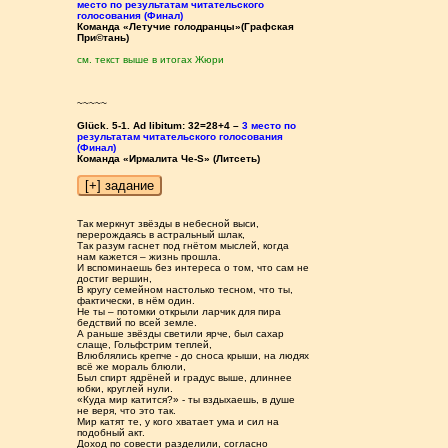
место по результатам читательского
голосования (Финал)
Команда «Летучие голодранцы»(Графская
При©тань)
см. текст выше в итогах Жюри
~~~~~
Glück. 5-1. Ad libitum: 32=28+4 –
3 место по
результатам читательского голосования
(Финал)
Команда «Ирмалита Че-S» (Литсеть)
Так меркнут звёзды в небесной выси,
перерождаясь в астральный шлак,
Так разум гаснет под гнётом мыслей, когда
нам кажется – жизнь прошла.
И вспоминаешь без интереса о том, что сам не
достиг вершин,
В кругу семейном настолько тесном, что ты,
фактически, в нём один.
Не ты – потомки открыли ларчик для пира
бедствий по всей земле.
А раньше звёзды светили ярче, был сахар
слаще, Гольфстрим теплей,
Влюблялись крепче - до сноса крыши, на людях
всё же мораль блюли,
Был спирт ядрёней и градус выше, длиннее
юбки, круглей нули.
«Куда мир катится?» - ты вздыхаешь, в душе
не веря, что это так.
Мир катят те, у кого хватает ума и сил на
подобный акт.
Доход по совести разделили, согласно