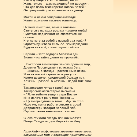
Юной принцессе это, конечно, льстит.
Жаль только – шах медициной не дорожит:
Что для правителя горстка благих затей?
Он предпочтёт раскошелиться на декор…
Мысли о неком сопернике-шахзаде
Жалят сознание тысячью мантикор.
Ниточка к ниточке, алые к золотым
Стянутся в пальцах умелых – держи ковёр!
Чувствам под клином не спрятаться, не
остыть...
Кто же кого за собой в первый раз повёл?
Страсть бушевала сильнее, чем каркаданн,
Будучи нежной, словно пушистый кот...
Верили – этот подарок Аллахом дан.
Знали – их тайна долго не проживёт.
...Выстроен в книжицах заново древний мир,
Древняя Персия дышит в листках бута.
– "Знаешь, а звёзды – рассеянны и немы.
Я за их маской скрываться уже устал.
Кроме дощечки, свидетелей больше нет.
Хочешь – разбей, а хочешь – подай мне знак",
–
Так археолог читает своей жене,
Так просыпаются старые письмена.
– "Ярче тебя не увидит зари Восток
И не излечит рану мою Творец"...
– Ну ты придумаешь тоже... Иди за стол.
Надо же, ты на работе совсем сгорел!
Добрая пери заварит зелёный чай, –
Скромно жена кокетничает в ответ.
Снова стихами звёзды при них молчат,
Птица Симург их дом бережёт от бед.
____________________________________________________
Горы Каф – мифические хризолитовые горы,
окружающие мир и служащие пристанищем