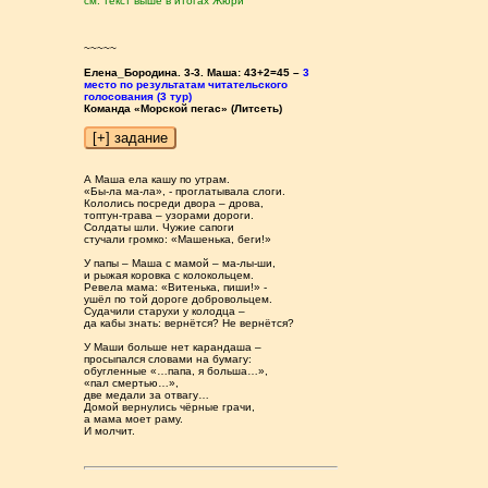
см. текст выше в итогах Жюри
~~~~~
Елена_Бородина. 3-3. Маша: 43+2=45 –
3
место по результатам читательского
голосования (3 тур)
Команда «Морской пегас» (Литсеть)
А Маша ела кашу по утрам.
«Бы-ла ма-ла», - проглатывала слоги.
Кололись посреди двора – дрова,
топтун-трава – узорами дороги.
Солдаты шли. Чужие сапоги
стучали громко: «Машенька, беги!»
У папы – Маша с мамой – ма-лы-ши,
и рыжая коровка с колокольцем.
Ревела мама: «Витенька, пиши!» -
ушёл по той дороге добровольцем.
Судачили старухи у колодца –
да кабы знать: вернётся? Не вернётся?
У Маши больше нет карандаша –
просыпался словами на бумагу:
обугленные «…папа, я больша…»,
«пал смертью…»,
две медали за отвагу…
Домой вернулись чёрные грачи,
а мама моет раму.
И молчит.