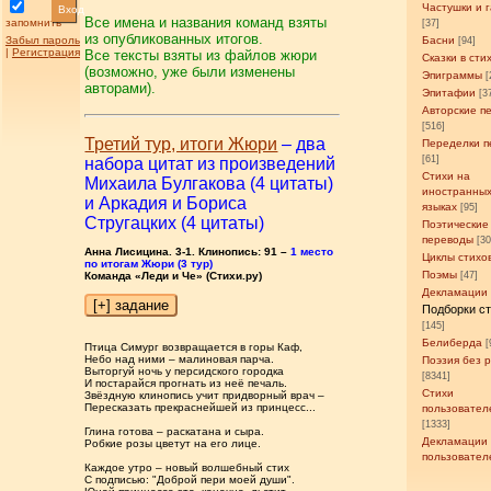
Частушки и 
Вход
Все имена и названия команд взяты
запомнить
[37]
из опубликованных итогов.
Забыл пароль
Басни
[94]
|
Регистрация
Все тексты взяты из файлов жюри
Сказки в сти
(возможно, уже были изменены
Эпиграммы
[
авторами).
Эпитафии
[3
Авторские п
[516]
Третий тур, итоги Жюри
– два
Переделки п
[61]
набора цитат из произведений
Стихи на
Михаила Булгакова (4 цитаты)
иностранны
и Аркадия и Бориса
языках
[95]
Стругацких (4 цитаты)
Поэтические
переводы
[3
Анна Лисицина. 3-1. Клинопись: 91 –
1 место
Циклы стихо
по итогам Жюри (3 тур)
Поэмы
Команда «Леди и Че» (Стихи.ру)
[47]
Декламации
Подборки с
[145]
Белиберда
[
Птица Симург возвращается в горы Каф,
Небо над ними – малиновая парча.
Поэзия без 
Выторгуй ночь у персидского городка
[8341]
И постарайся прогнать из неё печаль.
Стихи
Звёздную клинопись учит придворный врач –
Пересказать прекраснейшей из принцесс...
пользовател
[1333]
Глина готова – раскатана и сыра.
Декламации
Робкие розы цветут на его лице.
пользовател
Каждое утро – новый волшебный стих
С подписью: "Доброй пери моей души".