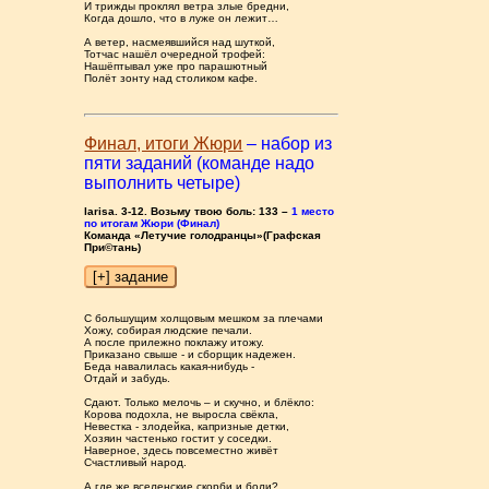
И трижды проклял ветра злые бредни,
Когда дошло, что в луже он лежит…
А ветер, насмеявшийся над шуткой,
Тотчас нашёл очередной трофей:
Нашёптывал уже про парашютный
Полёт зонту над столиком кафе.
Финал, итоги Жюри
– набор из
пяти заданий (команде надо
выполнить четыре)
larisa. 3-12. Возьму твою боль: 133 –
1 место
по итогам Жюри (Финал)
Команда «Летучие голодранцы»(Графская
При©тань)
С большущим холщовым мешком за плечами
Хожу, собирая людские печали.
А после прилежно поклажу итожу.
Приказано свыше - и сборщик надежен.
Беда навалилась какая-нибудь -
Отдай и забудь.
Сдают. Только мелочь – и скучно, и блёкло:
Корова подохла, не выросла свёкла,
Невестка - злодейка, капризные детки,
Хозяин частенько гостит у соседки.
Наверное, здесь повсеместно живёт
Счастливый народ.
А где же вселенские скорби и боли?