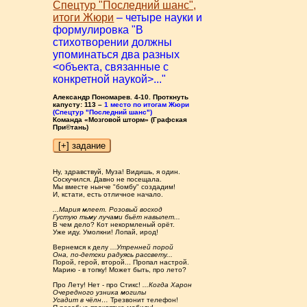
Спецтур "Последний шанс",
итоги Жюри
– четыре науки и
формулировка "В
стихотворении должны
упоминаться два разных
<объекта, связанные с
конкретной наукой>..."
Александр Пономарев. 4-10. Проткнуть
капусту: 113 –
1 место по итогам Жюри
(Спецтур "Последний шанс")
Команда «Мозговой шторм» (Графская
При©тань)
Ну, здравствуй, Муза! Видишь, я один.
Соскучился. Давно не посещала.
Мы вместе нынче "бомбу" создадим!
И, кстати, есть отличное начало.
...Мария млеет. Розовый восход
Густую тьму лучами бьёт навылет...
В чем дело? Кот некормленый орёт.
Уже иду. Умолкни! Лопай, ирод!
Вернемся к делу
...Утренней порой
Она, по-детски радуясь рассвету...
Порой, герой, второй... Пропал настрой.
Марию - в топку! Может быть, про лето?
Про Лету! Нет - про Стикс!
...Когда Харон
Очередного узника могилы
Усадит в чёлн…
Трезвонит телефон!