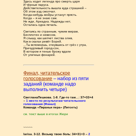
Здесь ходит легенда про смерть царя
И чёрные паруса.
Действительность вышла куда страшней –
Об этом аэд смолчал.
Когда-нибудь мойры устанут прясть.
Когда – я не знаю сам.
Не жди, Ариадна. Надежды нет,
Осталась одна печаль.
Скитаясь по странным, чужим мирам,
Бесплотен и невесом,
Я слышу, как шепчет листва олив,
Как в скалах ревёт Борей.
...Ты вспомнишь, очнувшись от грёз с утра,
Причудливый город-сон,
В котором я тенью брожу вдали
От уличных фонарей.
Финал, читательское
голосование
– набор из пяти
заданий (команде надо
выполнить четыре)
СветланаПешкова. 1-8. Где-то там…: 37=33+4
–
1 место по результатам читательского
голосования (Финал)
Команда «Пираньи пера» (Литсеть)
см. текст выше в итогах Жюри
~~~~~
larisa. 3-12. Возьму твою боль: 34=31+3 –
2