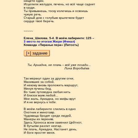
нищете один.
Исцелили желудок, печень, но всё чаще саднит
в груди.
Ты привыкнешь, тоску излечишь и освоишь
чужую речь.
Старый дом с голубым крылечком будет
сердце твоё беречь.
~~~~~
Елена_Шилова. 5-4. В моём лабиринте: 125 –
3 место по итогам Жюри (Финал)
Команда «Пираньи пера» (Литсеть)
Ты, Ариадна, не плачь – всё уже позади...
Лина Воробьёва
Так меркнут один за другим огни,
Манившие за собой,
И некому вновь проложить маршрут,
Минуя пучины бед.
Во тьме путеводна любая нить
И близок маяк любой...
Мне жаль, Ариадна, но мифы врут
И я не вернусь к тебе.
В моём лабиринте слились в одно
Охотник и минотавр.
Чудовища бродят среди людей,
Манеры их переняв.
Здесь Хроноса всем заменил Цейтнот,
В бутылки разлит нектар.
Не плачь, Ариадна. Настанет день,
И боги простят меня.