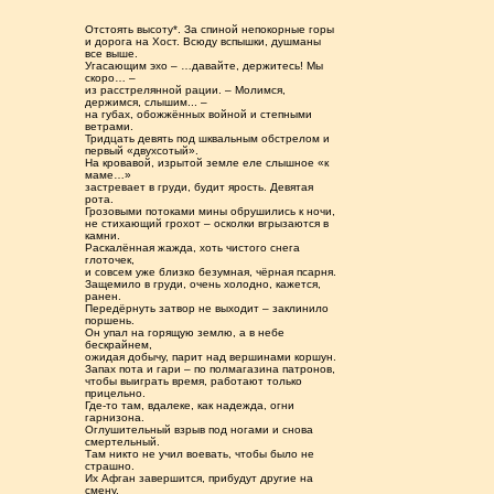
Отстоять высоту*. За спиной непокорные горы
и дорога на Хост. Всюду вспышки, душманы
все выше.
Угасающим эхо – …давайте, держитесь! Мы
скоро… –
из расстрелянной рации. – Молимся,
держимся, слышим... –
на губах, обожжённых войной и степными
ветрами.
Тридцать девять под шквальным обстрелом и
первый «двухсотый».
На кровавой, изрытой земле еле слышное «к
маме…»
застревает в груди, будит ярость. Девятая
рота.
Грозовыми потоками мины обрушились к ночи,
не стихающий грохот – осколки вгрызаются в
камни.
Раскалённая жажда, хоть чистого снега
глоточек,
и совсем уже близко безумная, чёрная псарня.
Защемило в груди, очень холодно, кажется,
ранен.
Передёрнуть затвор не выходит – заклинило
поршень.
Он упал на горящую землю, а в небе
бескрайнем,
ожидая добычу, парит над вершинами коршун.
Запах пота и гари – по полмагазина патронов,
чтобы выиграть время, работают только
прицельно.
Где-то там, вдалеке, как надежда, огни
гарнизона.
Оглушительный взрыв под ногами и снова
смертельный.
Там никто не учил воевать, чтобы было не
страшно.
Их Афган завершится, прибудут другие на
смену.