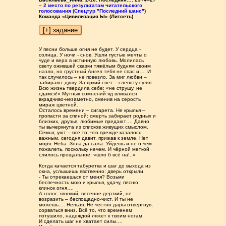
–
2 место по результатам читательского
голосования (Спецтур "Последний шанс")
Команда «Цивилизация Ы» (Литсеть)
У песни больше огня не будет. У сердца -
солнца. У ночи - снов. Ушли пустые мечты о
чуде и вера в истинную любовь. Молилась
свету ожившей сказки тяжёлым будням своим
назло, но грустный Ангел тебя не спас и…. И
так случилось – не повезло. За миг любви –
забирают душу. За яркий свет – слепоту сулят.
Всю жизнь твердила себе: «не струшу, не
сдамся!» Мутных сомнений яд вливался
вкрадчиво-незаметно, сменив на серость
мираж цветной.
Осталось времени – сигарета. Не крылья –
пропасти за спиной: смерть забирает родных и
близких, друзья, любимые предают…. Давно
ты вычеркнута из списков живущих смыслом.
Семья, уют – всё то, что прежде казалось
важным, сегодня давит, прижав к земле. Нет
моря. Неба. Зола да сажа. Уйдёшь и не о чем
пожалеть, поскольку нечем. И чёрной меткой
слилось прощальное: «шло б всё на!..»
Когда качается табуретка и шаг до выхода из
окна, услышишь явственно: дверь открыли.
- Ты отрекаешься от меня? Возьми
беспечность мою и крылья, удачу, песню,
клинок огня….
А голос звонкий, весенне-дерзкий, не
возразить – беспощадно-чист. И ты не
можешь…. Нельзя. Не честно дары отвергнув,
сорваться вниз. Всё то, что временем
потушило, надеждой ляжет к твоим ногам.
И сделать шаг не хватает силы….