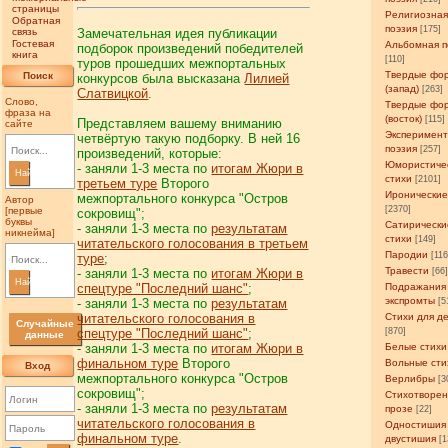
страницы
Религиозна
Обратная
поэзия
[175]
связь
Замечательная идея публикации
Гостевая
Альбомная п
подборок произведений победителей
книга
[110]
туров прошедших межпортальных
Твердые фо
Поиск
конкурсов была высказана
Лилией
(запад)
[263]
Слатвицкой
.
Слово,
Твердые фо
фраза на
(восток)
[115]
Представляем вашему вниманию
сайте
Эксперимен
четвёртую такую подборку. В ней 16
поэзия
[257]
произведений, которые:
Юмористиче
- заняли 1-3 места по
итогам Жюри в
Найти
стихи
[2101]
третьем туре
Второго
Иронические
межпортального конкурса "Остров
Автор
[2370]
[первые
сокровищ";
буквы
Сатирически
- заняли 1-3 места по
результатам
никнейма]
стихи
[149]
читательского голосования в третьем
Пародии
[11
туре
;
Травести
- заняли 1-3 места по
итогам Жюри в
[66
Найти
спецтуре "Последний шанс"
;
Подражания
экспромты
- заняли 1-3 места по
результатам
[5
читательского голосования в
Стихи для д
Случайные
спецтуре "Последний шанс"
;
[870]
данные
- заняли 1-3 места по
итогам Жюри в
Белые стихи
финальном туре
Второго
Вольные сти
Вход
межпортального конкурса "Остров
Верлибры
[3
сокровищ";
Стихотворен
- заняли 1-3 места по
результатам
прозе
[22]
читательского голосования в
Одностишия
финальном туре
.
двустишия
[1