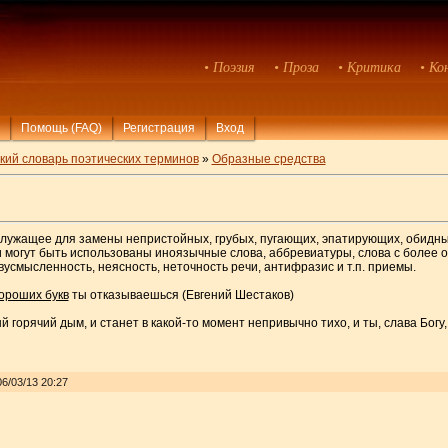
• Поэзия
• Проза
• Критика
• Ко
Помощь (FAQ)
Регистрация
Вход
кий словарь поэтических терминов
»
Образные средства
служащее для замены непристойных, грубых, пугающих, эпатирующих, обидных
и могут быть использованы иноязычные слова, аббревиатуры, слова с более
усмысленность, неясность, неточность речи, антифразис и т.п. приемы.
ороших букв
ты отказываешься (Евгений Шестаков)
горячий дым, и станет в какой-то момент непривычно тихо, и ты, слава Богу
6/03/13 20:27