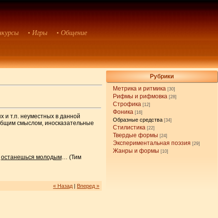
нкурсы
• Игры
• Общение
Рубрики
Метрика и ритмика
[30]
Рифмы и рифмовка
[28]
Строфика
[12]
Фоника
[16]
 и т.п. неуместных в данной
Образные средства
[34]
 общим смыслом, иносказательные
Стилистика
[22]
Твердые формы
[24]
Экспериментальная поэзия
[29]
Жанры и формы
[10]
,
останешься молодым
… (Тим
« Назад
|
Вперед »