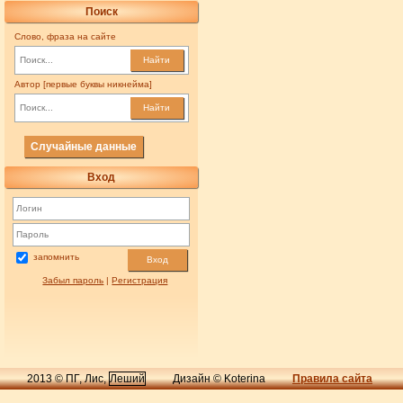
Поиск
Слово, фраза на сайте
Найти
Автор [первые буквы никнейма]
Найти
Случайные данные
Вход
запомнить
Вход
Забыл пароль
|
Регистрация
2013 © ПГ, Лис,
Леший
Дизайн © Koterina
Правила сайта