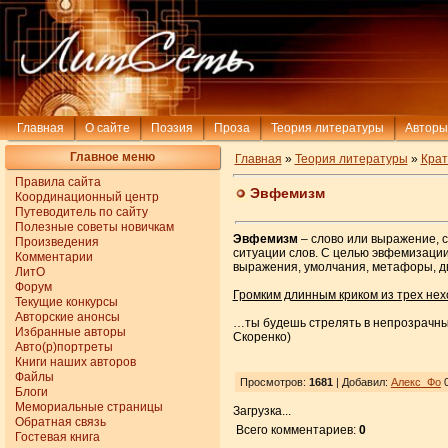
Главная
О сайте
Поэзия
Проза
Теория литературы
Авторы
Главное меню
Главная
»
Теория литературы
»
Крат
Правила сайта
Эвфемизм
Координационный центр
Путеводитель по сайту
Полезные советы новичкам
Эвфемизм
– слово или выражение, 
Произведения
ситуации слов. С целью эвфемизаци
Комментарии
выражения, умолчания, метафоры, дв
ЛитО
Форум
Громким длинным криком из трех нех
Текущие конкурсы
Авторские анонсы
…ты будешь стрелять в непрозрачный 
Избранные авторы
Скоренко)
Авто(р)портреты
Книги наших авторов
Файлы
Просмотров:
1681
| Добавил:
Алекс_Фо
0
Блоги
Мемориальные страницы
Загрузка...
Обратная связь
Всего комментариев:
0
Гостевая книга