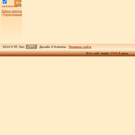
Вход
запомнить
Забыл пароль
|
Регистрация
2013 © ПГ, Лис,
Леший
Дизайн © Koterina
Правила сайта
Этот сайт живет
4940
-й день