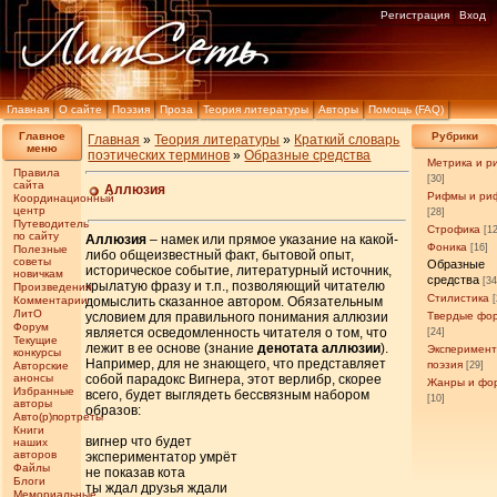
Регистрация
Вход
Главная
О сайте
Поэзия
Проза
Теория литературы
Авторы
Помощь (FAQ)
Главное
Рубрики
Главная
»
Теория литературы
»
Краткий словарь
меню
поэтических терминов
»
Образные средства
Метрика и р
Правила
[30]
сайта
Аллюзия
Рифмы и ри
Координационный
центр
[28]
Путеводитель
Строфика
[1
по сайту
Аллюзия
– намек или прямое указание на какой-
Фоника
[16]
Полезные
либо общеизвестный факт, бытовой опыт,
советы
Образные
историческое событие, литературный источник,
новичкам
средства
[34
крылатую фразу и т.п., позволяющий читателю
Произведения
Стилистика
Комментарии
домыслить сказанное автором. Обязательным
ЛитО
условием для правильного понимания аллюзии
Твердые фо
Форум
является осведомленность читателя о том, что
[24]
Текущие
лежит в ее основе (знание
денотата аллюзии
).
Эксперимен
конкурсы
Например, для не знающего, что представляет
поэзия
Авторские
[29]
анонсы
собой парадокс Вигнера, этот верлибр, скорее
Жанры и фо
Избранные
всего, будет выглядеть бессвязным набором
[10]
авторы
образов:
Авто(р)портреты
Книги
вигнер что будет
наших
авторов
экспериментатор умрёт
Файлы
не показав кота
Блоги
ты ждал друзья ждали
Мемориальные