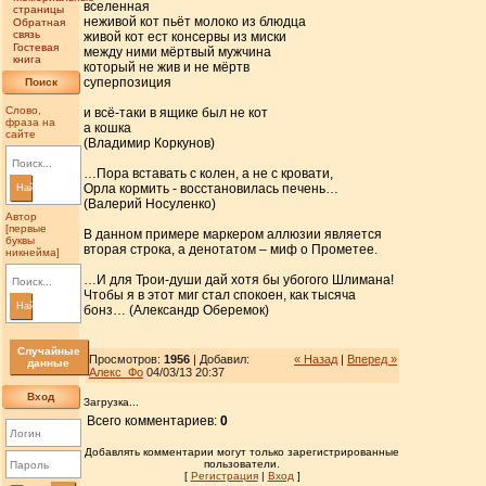
вселенная
страницы
неживой кот пьёт молоко из блюдца
Обратная
связь
живой кот ест консервы из миски
Гостевая
между ними мёртвый мужчина
книга
который не жив и не мёртв
суперпозиция
Поиск
Слово,
и всё-таки в ящике был не кот
фраза на
а кошка
сайте
(Владимир Коркунов)
…Пора вставать с колен, а не с кровати,
Орла кормить - восстановилась печень…
Найти
(Валерий Носуленко)
Автор
[первые
В данном примере маркером аллюзии является
буквы
вторая строка, а денотатом – миф о Прометее.
никнейма]
…И для Трои-души дай хотя бы убогого Шлимана!
Чтобы я в этот миг стал спокоен, как тысяча
Найти
бонз… (Александр Оберемок)
Случайные
Просмотров:
1956
| Добавил:
« Назад
|
Вперед »
данные
Алекс_Фо
04/03/13 20:37
Вход
Загрузка...
Всего комментариев:
0
Добавлять комментарии могут только зарегистрированные
пользователи.
[
Регистрация
|
Вход
]