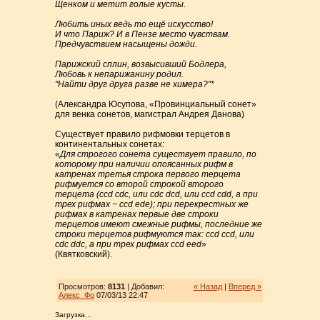
Щенком и метит голые кусты.
Любить иных ведь то ещё искусство!
И что Париж? И в Пензе место чувствам.
Предчувствием насыщены дожди.
Парижский сплин, возвысивший Бодлера,
Любовь к непарижанину родил.
"Найти друг друга разве не химера?"*
(Александра Юсупова, «Провинциальный сонет»
для венка сонетов, магистрал Андрея Данова)
Существует правило рифмовки терцетов в
континентальных сонетах:
«
Для строгого сонета существует правило, по
которому при наличии опоясанных рифм в
катренах третья строка первого терцета
рифмуется со второй строкой второго
терцета (ccd cdc, или cdc dcd, или ccd cdd, а при
трех рифмах − ccd ede); при перекрестных же
рифмах в катренах первые две строки
терцетов имеют смежные рифмы, последние же
строки терцетов рифмуются так: ccd ccd, или
cdc ddc, а при трех рифмах ccd eed
»
(Квятковский).
Просмотров:
8131
| Добавил:
« Назад
|
Вперед »
Алекс_Фо
07/03/13 22:47
Загрузка...