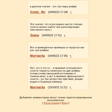
в данном случае - это три пары рифм)
Алекс_Фо
•
(04/05/22 17:28)
Это значит, что в последних шести строках
сонета можно найти три разнозвучащих
окончания строк )
Эризн
•
(04/05/22 17:31)
Вот в приведённых примерах в терцетах как
раз три рифмы.
Murrgarita
•
(04/05/22 17:35)
Нет, это я что-то... в примере итальянского
сонета терцеты написаны на две рифмы
(слова-снова-свинцовой-истолкован и
тишине-мне), а вот в примере французского
сонета - на три (искусство-чувствам, дожди-
родил и Бодлера-химера).
Murrgarita
•
(23/10/22 11:21)
Добавлять комментарии могут только зарегистрированные
пользователи.
[
Регистрация
|
Вход
]