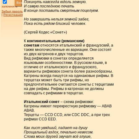
Покинуть навсегда юдоль земную.
Вход
И самую последнюю печать
запомнить
В конце поставить смертным поцелуем.
Забыл пароль
|
Регистрация
Но завершить нельзя земной забег,
Пока есть рядом близкий человек.
(Сергей Кодес «Сонет»)
К
континентальным (романским)
сонетам
относятся итальянский и французский, а
также многочисленные их вариации. Они состоят
из двух катренов и двух терцетов.
Вид рифмовки в сонетах определяется
языковыми особенностями. В русском языке, в
отличие от итальянского и французского,
варианты рифмовок сонета более разнообразны.
Катрены всегда пишутся на одинаковые рифмы. В
терцетах может быть три рифмы, но
предпочтительнее считаются сонеты с терцетами
на две рифмы. Рифмы в катренах не должны
совпадать с рифмами в терцетах.
Итальянский сонет
– схема рифмовки:
Катрены имеют перекрестную рифмовку — АВАВ
АВАВ.
Терцеты — CCD CCD, или CDC DDC, а при трех
рифмах CCD EED.
Как лист увядший, падает на душу
Прощальный вздох, печально невесом.
Слова моих друзей звучат всё глуше,