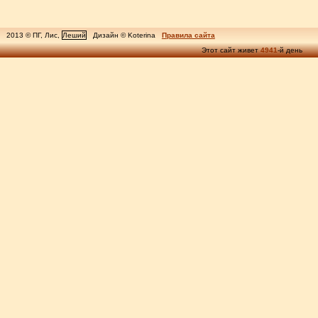
2013 © ПГ, Лис,
Леший
Дизайн © Koterina
Правила сайта
Этот сайт живет
4941
-й день