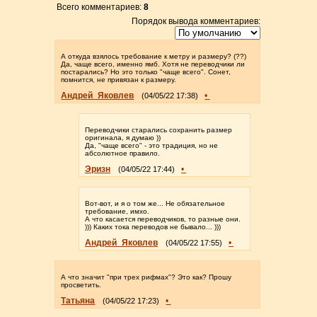
Всего комментариев:
8
Порядок вывода комментариев:
А откуда взялось требование к метру и размеру? (??)
Да, чаще всего, именно ямб. Хотя не переводчики ли
постарались? Но это только "чаще всего". Сонет,
помнится, не привязан к размеру.
Андрей_Яковлев
•
(04/05/22 17:38)
Переводчики старались сохранить размер
оригинала, я думаю ))
Да, "чаще всего" - это традиция, но не
абсолютное правило.
Эризн
•
(04/05/22 17:44)
Вот-вот, и я о том же... Не обязательное
требование, имхо.
А что касается переводчиков, то разные они.
))) Каких тока переводов не бывало... )))
Андрей_Яковлев
•
(04/05/22 17:55)
А что значит "при трех рифмах"? Это как? Прошу
просветить.
Татьяна
•
(04/05/22 17:23)