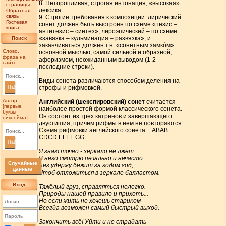
8. Неторопливая, строгая интонация, «высокая»
страницы
лексика.
Обратная
связь
9. Строгие требования к композиции: лирический
Гостевая
сонет должен быть выстроен по схеме «тезис –
книга
антитезис – синтез», лироэпический – по схеме
«завязка – кульминация – развязка», и
Поиск
заканчиваться должен т.н. «сонетным замкóм» −
Слово,
основной мыслью, самой сильной и образной,
фраза на
афоризмом, неожиданным выводом (1-2
сайте
последние строки).
Виды сонета различаются способом деления на
строфы и рифмовкой.
Найти
Автор
Английский (шекспировский) сонет
считается
[первые
наиболее простой формой классического сонета.
буквы
Он состоит из трех катренов и завершающего
никнейма]
двустишия, причем рифмы в нем не повторяются.
Схема рифмовки английского сонета − АВАВ
СDCD EFEF GG:
Найти
Я знаю точно - зеркало не лжёт.
В него смотрю печально и нечасто.
Случайные
Без удержу бежит за годом год,
данные
Чтоб отложиться в зеркале балластом.
Вход
Тяжёлый груз, справляться нелегко.
Природы нашей правило и прихоть...
Но если жить не хочешь стариком –
Всегда возможен самый быстрый выход.
Закончить всё! Уйти и не страдать –