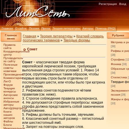
Регистрация
Вход
Главная
О сайте
Поэзия
Проза
Теория литературы
Авторы
Помощь (FAQ)
Главное
Рубрики
Главная
»
Теория литературы
»
Краткий словарь
меню
поэтических терминов
»
Твердые формы
Метрика и р
Правила
[30]
сайта
Сонет
Рифмы и ри
Координационный
центр
[28]
Путеводитель
Строфика
[1
по сайту
Сонет
− классическая твердая форма
Фоника
[16]
Полезные
европейской лирической поэзии, требующая
советы
Образные с
выполнения ряда строгих условий: 1. Ровно 14
новичкам
[34]
строк, сгруппированных таким образом, чтобы
Произведения
Стилистика
Комментарии
первые восемь строк были отделены от
ЛитО
Твердые ф
последующих шести, или чтобы было три катрена
Форум
и двустишие.
[24]
Текущие
2. Рифмовка сонетов подчиняется чётким
Эксперимен
конкурсы
правилам (см. ниже).
поэзия
Авторские
[29]
анонсы
3. Строгое соблюдение правила альтернанса.
Жанры и фо
Избранные
4. Не допускаются строфные перебросы: каждая
[10]
авторы
строфа должна представлять собой законченное
Авто(р)портреты
предложение.
Книги
5. Рифмы должны быть точными, звучными.
наших
авторов
6. Классический сонетный размер – пятистопный
Файлы
или шестистопный ямб.
Блоги
7. Запрет на повторы значащих слов.
Мемориальные