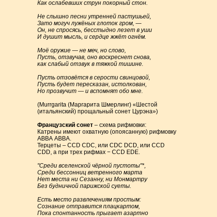
Как ослабевших струн покорный стон.
Не слышно песни утренней пастушьей,
Зато могуч лужёных глоток гром, —
Он, не спросясь, бесстыдно лезет в уши
И душит мысль, и сердце жжёт огнём.
Моё оружие — не меч, но слово,
Пусть, отзвучав, оно воскреснет снова,
как слабый отзвук в тяжкой тишине.
Пусть отзовётся в серости свинцовой,
Пусть будет пересказан, истолкован,
Но прозвучит — и вспомнят обо мне.
(Murrgarita (Маргарита Шмерлинг) «Шестой
(итальянский) прощальный сонет Цурэна»)
Французский сонет
– схема рифмовки:
Катрены имеют охватную (опоясанную) рифмовку
АВВА АВВА.
Терцеты – CCD CDC, или CDC DCD, или CCD
CDD, а при трех рифмах − CCD EDE.
"Среди вселенской чёрной пустоты"*,
Среди бессонниц ветренного марта
Нет места ни Сезанну, ни Монмартру
Без будничной парижской суеты.
Есть место развлечениям простым:
Сознание отправится плацкартом,
Пока спонтанность прыгает азартно