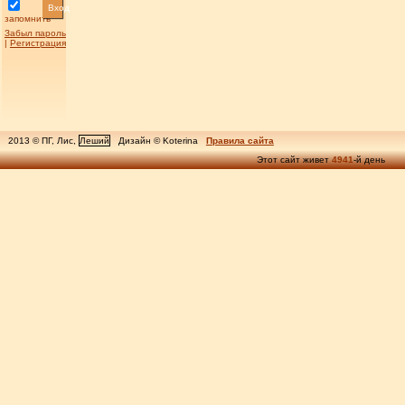
Вход
запомнить
Забыл пароль
|
Регистрация
2013 © ПГ, Лис,
Леший
Дизайн © Koterina
Правила сайта
Этот сайт живет
4941
-й день