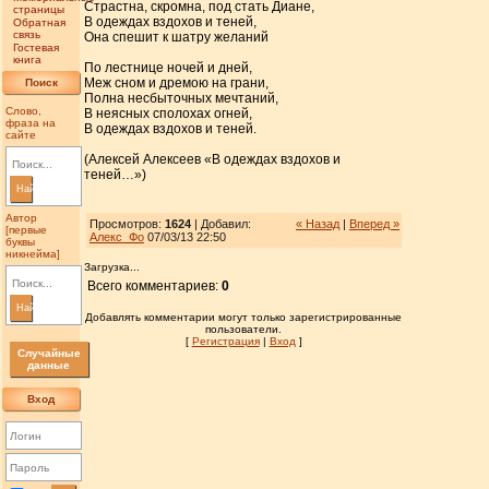
Страстна, скромна, под стать Диане,
страницы
В одеждах вздохов и теней,
Обратная
связь
Она спешит к шатру желаний
Гостевая
книга
По лестнице ночей и дней,
Меж сном и дремою на грани,
Поиск
Полна несбыточных мечтаний,
Слово,
В неясных сполохах огней,
фраза на
В одеждах вздохов и теней.
сайте
(Алексей Алексеев «В одеждах вздохов и
теней…»)
Найти
Автор
Просмотров:
1624
| Добавил:
« Назад
|
Вперед »
[первые
Алекс_Фо
07/03/13 22:50
буквы
никнейма]
Загрузка...
Всего комментариев:
0
Найти
Добавлять комментарии могут только зарегистрированные
пользователи.
[
Регистрация
|
Вход
]
Случайные
данные
Вход