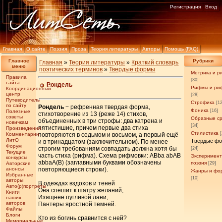
Регистрация
Вход
Главная
О сайте
Поэзия
Проза
Теория литературы
Авторы
Помощь (FAQ)
Главное
Рубрики
Главная
»
Теория литературы
»
Краткий словарь
меню
поэтических терминов
»
Твердые формы
Метрика и р
Правила
[30]
сайта
Рондель
Рифмы и ри
Координационный
центр
[28]
Путеводитель
Строфика
[1
по сайту
Рондель
− рефренная твердая форма,
Фоника
[16]
Полезные
стихотворение из 13 (реже 14) стихов,
советы
Образные с
объединенных в три строфы: два катрена и
новичкам
[34]
пятистишие, причем первые два стиха
Произведения
Стилистика
Комментарии
повторяются в седьмом и восьмом, а первый ещё
ЛитО
Твердые ф
и в тринадцатом (заключительном). По менее
Форум
строгим требованиям совпадать должна хотя бы
[24]
Текущие
часть стиха (рифма). Схема рифмовки: АВbа аbАВ
Эксперимен
конкурсы
аbbаА(В) (заглавными буквами обозначены
поэзия
Авторские
[29]
анонсы
повторяющиеся строки).
Жанры и фо
Избранные
[10]
авторы
В одеждах вздохов и теней
Авто(р)портреты
Она спешит к шатру желаний,
Книги
Изящнее пугливой лани,
наших
авторов
Пантеры яростной темней.
Файлы
Блоги
Кто из богинь сравнится с ней?
Мемориальные