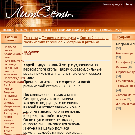
Регистрация
Вход
Главная
О сайте
Поэзия
Проза
Теория литературы
Авторы
Помощь (FAQ)
Главное
Рубрики
Главная
»
Теория литературы
»
Краткий словарь
меню
поэтических терминов
»
Метрика и ритмика
Метрика и 
Правила
[30]
сайта
Хорей
Рифмы и ри
Координационный
центр
[28]
Путеводитель
Строфика
[1
по сайту
Хорей
– двухсложный метр с ударением на
Фоника
[16]
Полезные
первом слоге стопы. Таким образом, сильные
советы
Образные с
места приходятся на нечетные слоги каждой
новичкам
[34]
строки.
Произведения
Стилистика
Комментарии
Пример пятистопного хорея с типовой
ЛитО
ритмической схемой / _ / _ / _ / _ / :
Твердые фо
Форум
[24]
Текущие
Половинку сердца съела мышь.
Эксперимен
конкурсы
Смотрит, ухмыляется, молчит.
поэзия
Авторские
[29]
анонсы
Как дела, подруга, что не спишь
Жанры и фо
Избранные
в серой безответственной ночи?
[10]
авторы
Да, опять звонил, опять нетрезв,
Авто(р)портреты
говорил, что любит и скучал.
Книги
Он не глуп и вовсе не подлец,
наших
авторов
он всего лишь выплеснул печаль.
Файлы
Я нужна на целых полчаса,
Блоги
может, наскребу на пропуск в рай.
Мемориальные