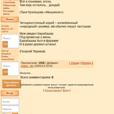
Всё я понимаю, егоза.
страницы
Там еще осталось... доедай.
Обратная
связь
Гостевая
(Таня Кузнецова «Мышиное»)
книга
Поиск
Четырехстопный хорей – излюбленный
Слово,
«народный» размер, им обычно пишут частушки:
фраза на
сайте
Муж увидел барабашку
Под кроватью у жены.
Барабашка был в фуражке
И в руках держал штаны!
Найти
Автор
(Георгий Териков)
[первые
буквы
никнейма]
Просмотров:
1558
| Добавил:
« Назад
|
Вперед »
Алекс_Фо
23/02/13 20:51
Найти
Загрузка...
Всего комментариев:
0
Случайные
Добавлять комментарии могут только зарегистрированные
данные
пользователи.
[
Регистрация
|
Вход
]
Вход