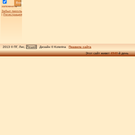
Вход
запомнить
Забыл пароль
|
Регистрация
2013 © ПГ, Лис,
Леший
Дизайн © Koterina
Правила сайта
Этот сайт живет
4940
-й день