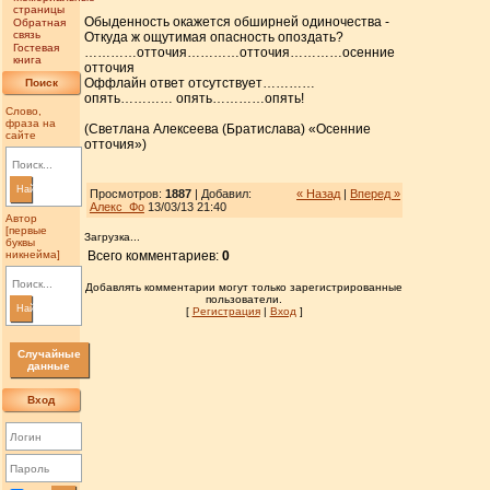
страницы
Обыденность окажется обширней одиночества -
Обратная
связь
Откуда ж ощутимая опасность опоздать?
Гостевая
…………отточия…………отточия…………осенние
книга
отточия
Оффлайн ответ отсутствует…………
Поиск
опять………… опять…………опять!
Слово,
фраза на
(Светлана Алексеева (Братислава) «Осенние
сайте
отточия»)
Найти
Просмотров:
1887
| Добавил:
« Назад
|
Вперед »
Алекс_Фо
13/03/13 21:40
Автор
[первые
Загрузка...
буквы
никнейма]
Всего комментариев:
0
Добавлять комментарии могут только зарегистрированные
пользователи.
Найти
[
Регистрация
|
Вход
]
Случайные
данные
Вход