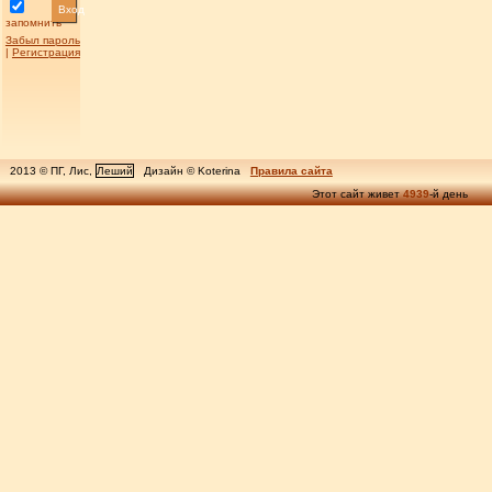
Вход
запомнить
Забыл пароль
|
Регистрация
2013 © ПГ, Лис,
Леший
Дизайн © Koterina
Правила сайта
Этот сайт живет
4939
-й день