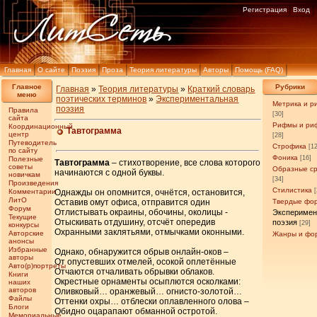
Регистрация
Вход
Главная
О сайте
Поэзия
Проза
Теория литературы
Авторы
Помощь (FAQ)
Главное
Рубрики
Главная
»
Теория литературы
»
Краткий словарь
меню
поэтических терминов
»
Экспериментальная
Метрика и р
поэзия
Правила
[30]
сайта
Рифмы и ри
Координационный
Тавтограмма
центр
[28]
Путеводитель
Строфика
[1
по сайту
Фоника
[16]
Полезные
Тавтограмма
– стихотворение, все слова которого
советы
Образные с
начинаются с одной буквы.
новичкам
[34]
Произведения
Стилистика
Комментарии
Однажды он опомнится, очнётся, остановится,
ЛитО
Оставив омут офиса, отправится один
Твердые фо
Форум
Отлистывать окраины, обочины, околицы -
Эксперимен
Текущие
Отыскивать отдушину, отсчёт опередив
поэзия
[29]
конкурсы
Охранными заклятьями, отмычками оконными.
Авторские
Жанры и фо
анонсы
Избранные
Однако, обнаружится обрыв онлайн-оков –
авторы
От опустевших отмелей, осокой оплетённые
Авто(р)портреты
Отчаются отчаливать обрывки облаков.
Книги
Окрестные орнаменты осыплются осколками:
наших
авторов
Оливковый… оранжевый… огнисто-золотой…
Файлы
Оттенки охры… отблески оплавленного олова –
Блоги
Обидно оцарапают обманной остротой.
Мемориальные