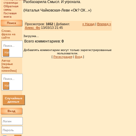
Разбазарила Смысл. И угрохала.
страницы
Обратная
связь
(Наталья Чайковская-Леви «Ok? ОХ...»)
Гостевая
книга
Поиск
Просмотров:
1652
| Добавил:
« Назад
|
Вперед »
Алекс_Фо
13/03/13 21:45
Слово,
фраза на
Загрузка...
сайте
Всего комментариев:
0
Добавлять комментарии могут только зарегистрированные
Найти
пользователи.
[
Регистрация
|
Вход
]
Автор
[первые
буквы
никнейма]
Найти
Случайные
данные
Вход