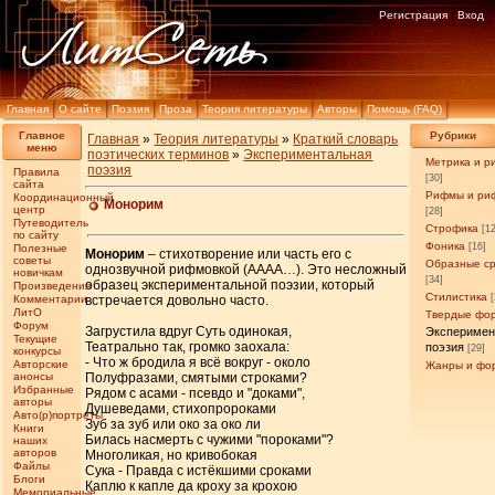
Регистрация
Вход
Главная
О сайте
Поэзия
Проза
Теория литературы
Авторы
Помощь (FAQ)
Главное
Рубрики
Главная
»
Теория литературы
»
Краткий словарь
меню
поэтических терминов
»
Экспериментальная
Метрика и р
поэзия
Правила
[30]
сайта
Рифмы и ри
Координационный
Монорим
центр
[28]
Путеводитель
Строфика
[1
по сайту
Фоника
[16]
Полезные
Монорим
– стихотворение или часть его с
советы
Образные с
однозвучной рифмовкой (АААА…). Это несложный
новичкам
[34]
образец экспериментальной поэзии, который
Произведения
Стилистика
Комментарии
встречается довольно часто.
ЛитО
Твердые фо
Форум
Загрустила вдруг Суть одинокая,
Эксперимен
Текущие
Театрально так, громко заохала:
поэзия
[29]
конкурсы
- Что ж бродила я всё вокруг - около
Авторские
Жанры и фо
анонсы
Полуфразами, смятыми строками?
Избранные
Рядом с асами - псевдо и "доками",
авторы
Душеведами, стихопророками
Авто(р)портреты
Зуб за зуб или око за око ли
Книги
Билась насмерть с чужими "пороками"?
наших
авторов
Многоликая, но кривобокая
Файлы
Сука - Правда с истёкшими сроками
Блоги
Каплю к капле да кроху за крохою
Мемориальные