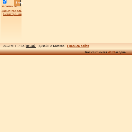
Вход
запомнить
Забыл пароль
|
Регистрация
2013 © ПГ, Лис,
Леший
Дизайн © Koterina
Правила сайта
Этот сайт живет
4939
-й день