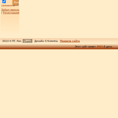
Вход
запомнить
Забыл пароль
|
Регистрация
2013 © ПГ, Лис,
Леший
Дизайн © Koterina
Правила сайта
Этот сайт живет
4941
-й день