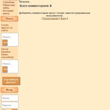
Загрузка...
страницы
Обратная
Всего комментариев:
0
связь
Гостевая
Добавлять комментарии могут только зарегистрированные
книга
пользователи.
[
Регистрация
|
Вход
]
Поиск
Слово,
фраза на
сайте
Найти
Автор
[первые
буквы
никнейма]
Найти
Случайные
данные
Вход