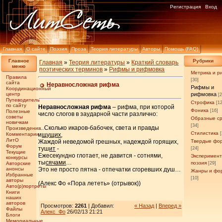
Регистрация
Вход
Главная
О сайте
Поэзия
Проза
Теория литературы
Авторы
Помощь (FAQ)
Главное
Рубрики
Главная
»
Теория литературы
»
Краткий словарь
меню
поэтических терминов
»
Рифмы и рифмовка
Метрика и р
Правила
[30]
сайта
Неравносложная рифма
Рифмы и
Координационный
центр
рифмовка
[
Путеводитель
Строфика
[1
по сайту
Неравносложная рифма
– рифма, при которой
Фоника
[16]
Полезные
число слогов в заударной части различно:
советы
Образные с
новичкам
[34]
…Сколько икаров-бабочек, света и правды
Произведения
Стилистика
Комментарии
и
щущих
,
ЛитО
Жаждой неведомой грешных, надеждой горящих,
Твердые фо
Форум
туш
ит
-
[24]
Текущие
Ежесекундно глотает, не давится - сотнями,
Эксперимен
конкурсы
ты
сячами
…
поэзия
Авторские
[29]
анонсы
Это не просто пятна - отпечатки сгоревших душ…
Жанры и фо
Избранные
[10]
авторы
(Алекс Фо «Пора лететь» (отрывок))
Авто(р)портреты
Книги
наших
авторов
Просмотров:
2261
| Добавил:
« Назад
|
Вперед »
Файлы
Алекс_Фо
26/02/13 21:21
Блоги
Мемориальные