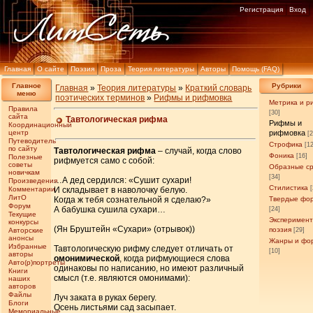
Регистрация
Вход
Главная
О сайте
Поэзия
Проза
Теория литературы
Авторы
Помощь (FAQ)
Главное
Рубрики
Главная
»
Теория литературы
»
Краткий словарь
меню
поэтических терминов
»
Рифмы и рифмовка
Метрика и р
Правила
[30]
сайта
Тавтологическая рифма
Рифмы и
Координационный
центр
рифмовка
[
Путеводитель
Строфика
[1
по сайту
Тавтологическая рифма
– случай, когда слово
Фоника
[16]
Полезные
рифмуется само с собой:
советы
Образные с
новичкам
[34]
…А дед сердился: «Сушит сухари!
Произведения
Стилистика
Комментарии
И складывает в наволочку белую.
ЛитО
Когда ж тебя сознательной я сделаю?»
Твердые фо
Форум
А бабушка сушила сухари…
[24]
Текущие
Эксперимен
конкурсы
(Ян Бруштейн «Сухари» (отрывок))
поэзия
Авторские
[29]
анонсы
Жанры и фо
Избранные
Тавтологическую рифму следует отличать от
[10]
авторы
омонимической
, когда рифмующиеся слова
Авто(р)портреты
одинаковы по написанию, но имеют различный
Книги
смысл (т.е. являются омонимами):
наших
авторов
Файлы
Луч заката в руках берегу.
Блоги
Осень листьями сад засыпает.
Мемориальные