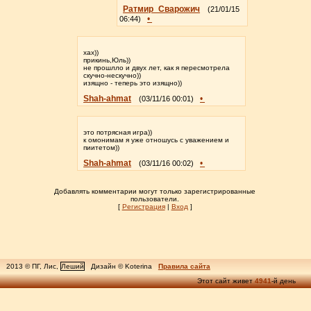
Ратмир_Сварожич
(21/01/15
•
06:44)
хах))
прикинь,Юль))
не прошлло и двух лет, как я пересмотрела
скучно-нескучно))
изящно - теперь это изящно))
Shah-ahmat
•
(03/11/16 00:01)
это потрясная игра))
к омонимам я уже отношусь с уважением и
пиитетом))
Shah-ahmat
•
(03/11/16 00:02)
Добавлять комментарии могут только зарегистрированные
пользователи.
[
Регистрация
|
Вход
]
2013 © ПГ, Лис,
Леший
Дизайн © Koterina
Правила сайта
Этот сайт живет
4941
-й день