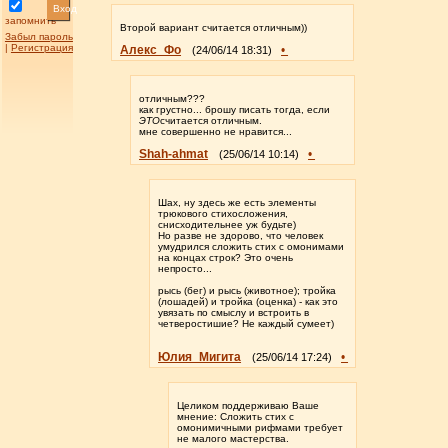
Вход
запомнить
Второй вариант считается отличным))
Забыл пароль
|
Регистрация
Алекс_Фо
•
(24/06/14 18:31)
отличным???
как грустно... брошу писать тогда, если
ЭТО
считается отличным.
мне совершенно не нравится...
Shah-ahmat
•
(25/06/14 10:14)
Шах, ну здесь же есть элементы
трюкового стихосложения,
снисходительнее уж будьте)
Но разве не здорово, что человек
умудрился сложить стих с омонимами
на концах строк? Это очень
непросто...
рысь (бег) и рысь (животное); тройка
(лошадей) и тройка (оценка) - как это
увязать по смыслу и встроить в
четверостишие? Не каждый сумеет)
Юлия_Мигита
•
(25/06/14 17:24)
Целиком поддерживаю Ваше
мнение: Сложить стих с
омонимичными рифмами требует
не малого мастерства.