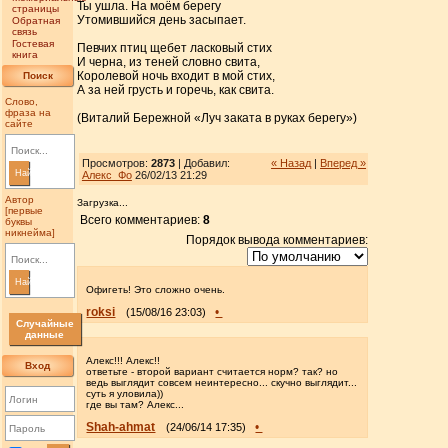
Ты ушла. На моём берегу
страницы
Утомившийся день засыпает.
Обратная
связь
Гостевая
Певчих птиц щебет ласковый стих
книга
И черна, из теней словно свита,
Королевой ночь входит в мой стих,
Поиск
А за ней грусть и горечь, как свита.
Слово,
фраза на
(Виталий Бережной «Луч заката в руках берегу»)
сайте
Просмотров:
2873
| Добавил:
« Назад
|
Вперед »
Найти
Алекс_Фо
26/02/13 21:29
Автор
Загрузка...
[первые
Всего комментариев:
8
буквы
никнейма]
Порядок вывода комментариев:
Найти
Офигеть! Это сложно очень.
roksi
•
(15/08/16 23:03)
Случайные
данные
Алекс!!! Алекс!!
Вход
ответьте - второй вариант считается норм? так? но
ведь выглядит совсем неинтересно... скучно выглядит...
суть я уловила))
где вы там? Алекс...
Shah-ahmat
•
(24/06/14 17:35)