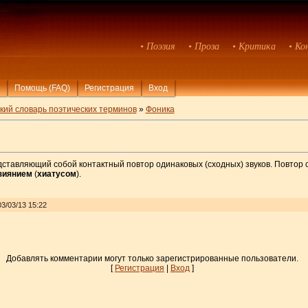
• Поэзия
• Проза
• Критика
• Ко
Помощь (FAQ)
Регистрация
Вход
кий словарь поэтических терминов
»
Фоника
дставляющий собой контактный повтор одинаковых (сходных) звуков. Повтор
зиянием
(
хиатусом
).
3/03/13 15:22
Добавлять комментарии могут только зарегистрированные пользователи.
[
Регистрация
|
Вход
]