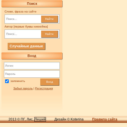
Поиск
Слово, фраза на сайте
Найти
Автор [первые буквы никнейма]
Найти
Случайные данные
Вход
запомнить
Вход
Забыл пароль
|
Регистрация
2013 © ПГ, Лис,
Леший
Дизайн © Koterina
Правила сайта