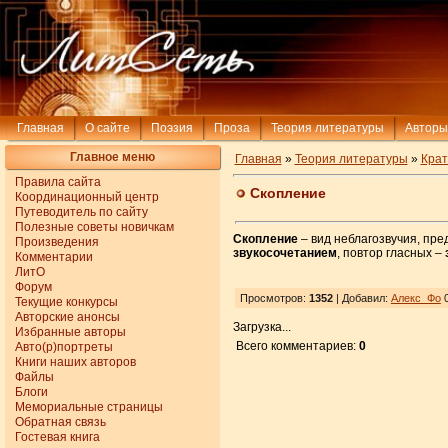
Главная
О сайте
Поэзия
Проза
Теория литературы
Авторы
Главное меню
Главная
»
Теория литературы
»
Крат
Правила сайта
Скопление
Координационный центр
Путеводитель по сайту
Полезные советы новичкам
Скопление
– вид неблагозвучия, пре
Произведения
звукосочетанием
, повтор гласных –
Комментарии
ЛитО
Форум
Просмотров:
1352
| Добавил:
Алекс_Фо
0
Текущие конкурсы
Авторские анонсы
Загрузка...
Избранные авторы
Всего комментариев:
0
Авто(р)портреты
Книги наших авторов
Файлы
Блоги
Мемориальные страницы
Обратная связь
Гостевая книга