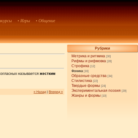
нкурсы
• Игры
• Общение
Рубрики
Метрика и ритмика
[30]
Рифмы и рифмовка
[28]
Строфика
[12]
Фоника
[16]
 согласных называется
жестким
Образные средства
[34]
Стилистика
[22]
Твердые формы
[24]
Экспериментальная поэзия
[29]
« Назад
|
Вперед »
Жанры и формы
[10]