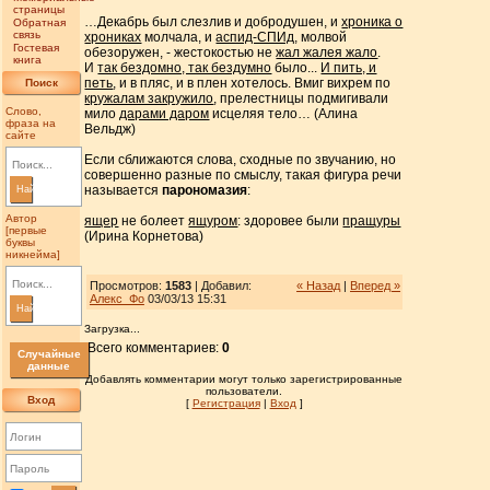
страницы
…Декабрь был слезлив и добродушен, и
хроника о
Обратная
связь
хрониках
молчала, и
аспид-СПИд
, молвой
Гостевая
обезоружен, - жестокостью не
жал жалея жало
.
книга
И
так бездомно, так бездумно
было...
И пить, и
петь
, и в пляс, и в плен хотелось. Вмиг вихрем по
Поиск
кружалам закружило
, прелестницы подмигивали
Слово,
мило
дарами даром
исцеляя тело… (Алина
фраза на
Вельдж)
сайте
Если сближаются слова, сходные по звучанию, но
совершенно разные по смыслу, такая фигура речи
называется
парономазия
:
Найти
Автор
ящер
не болеет
ящуром
: здоровее были
пращуры
[первые
(Ирина Корнетова)
буквы
никнейма]
Просмотров:
1583
| Добавил:
« Назад
|
Вперед »
Алекс_Фо
03/03/13 15:31
Найти
Загрузка...
Всего комментариев:
0
Случайные
данные
Добавлять комментарии могут только зарегистрированные
пользователи.
Вход
[
Регистрация
|
Вход
]