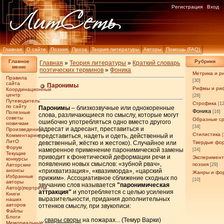
Регистрация
Вход
Главная
О сайте
Поэзия
Проза
Теория литературы
Авторы
Помощь (FAQ)
Главное
Рубрики
Главная
»
Теория литературы
»
Краткий словарь
меню
поэтических терминов
»
Фоника
Метрика и р
Правила
[30]
сайта
Паронимы
Рифмы и ри
Координационный
центр
[28]
Путеводитель
Строфика
[1
по сайту
Паронимы
– близкозвучные или однокоренные
Фоника
[16]
Полезные
слова, различающиеся по смыслу, которые могут
советы
Образные с
ошибочно употребляться одно вместо другого
новичкам
[34]
(адресат и адресант, преставиться и
Произведения
Стилистика
Комментарии
представиться, надеть и одеть, действенный и
ЛитО
девственный, жёстко и жестоко). Случайное или
Твердые фо
Форум
намеренное применение паронимической замены
[24]
Текущие
приводит к фонетической деформации речи и
Эксперимен
конкурсы
появлению новых смыслов: «зубной рвач»,
поэзия
Авторские
[29]
анонсы
«прихватизация», «квазиморда», «царский
Жанры и фо
Избранные
прижим». Ассоциативное сближение сходных по
[10]
авторы
звучанию слов называется
"паронимическая
Авто(р)портреты
аттракция"
и употребляется с целью усиления
Книги
выразительности, придания дополнительных
наших
авторов
оттенков смыслу, при звукописи:
Файлы
Блоги
…
свары своры
на пожарах... (Темур Варки)
Мемориальные