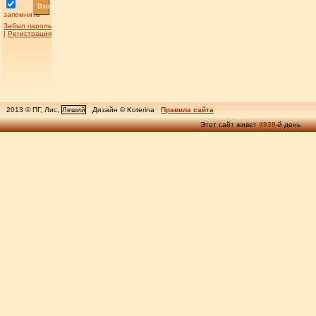
Вход
запомнить
Забыл пароль
|
Регистрация
2013 © ПГ, Лис,
Леший
Дизайн © Koterina
Правила сайта
Этот сайт живет
4939
-й день