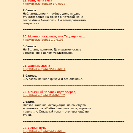
19. Ирит, жена Лота
http://litset.ru/publ/29-1-0-6072
7 баллов.
Неблагодарное и тяжёлое дело писать
стихотворение на сюжет о Лотовой жене
после Анны Ахматовой. Но темпераментно
получилось.
=========================================================
20. Монолог на крыше, или Теодицея от...
http://litset.ru/publ/1-1-0-6105
9 баллов.
Не Воланд, конечно. Декларативность в
избытке, но в целом убедительно.
=========================================================
21. Давным-давно
http://litset.ru/publ/72-1-0-6061
6 баллов.
…А потом пришёл физрук и всё опошлил.
=========================================================
22. Обычный человек идет вперед
http://litset.ru/publ/11-1-0-6032
2 балла.
Плохая, конечно, ассоциация, но почему-то
вспоминается: «Бабка шла, шла, шла, пирожок
нашла…». Складный текст – это, увы, ещё не
стихи.
=========================================================
23. Лёгкий путь
http://litset.ru/publ/24-1-0-6086