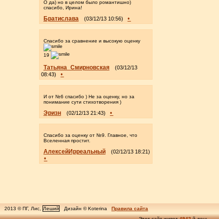
О да) но в целом было романтишно)
спасибо, Ирина!
Братислава
•
(03/12/13 10:56)
Спасибо за сравнение и высокую оценку
19
Татьяна_Смирновская
(03/12/13
•
08:43)
И от №6 спасибо ) Не за оценку, но за
понимание сути стихотворения )
Эризн
•
(02/12/13 21:43)
Спасибо за оценку от №9. Главное, что
Вселенная простит.
АлексейИрреальный
(02/12/13 18:21)
•
2013 © ПГ, Лис,
Леший
Дизайн © Koterina
Правила сайта
Этот сайт живет
4942
-й день