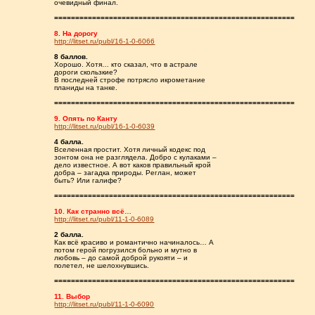
очевидный финал.
=========================================================
8. На дорогу
http://litset.ru/publ/16-1-0-6066
8 баллов.
Хорошо. Хотя… кто сказал, что в астрале
дороги скользкие?
В последней строфе потрясло икрометание
планиды на танке.
=========================================================
9. Опять по Канту
http://litset.ru/publ/16-1-0-6039
4 балла.
Вселенная простит. Хотя личный кодекс под
зонтом она не разглядела. Добро с кулаками –
дело известное. А вот каков правильный крой
добра – загадка природы. Реглан, может
быть? Или галифе?
=========================================================
10. Как странно всё…
http://litset.ru/publ/11-1-0-6089
2 балла.
Как всё красиво и романтично начиналось… А
потом герой погрузился больно и мутно в
любовь – до самой доброй рукояти – и
полетел, не шелохнувшись.
=========================================================
11. Выбор
http://litset.ru/publ/11-1-0-6090