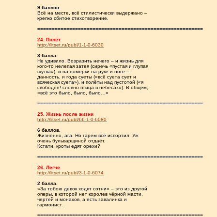
9 баллов.
Всё на месте, всё стилистически выдержано –
крепко сбитое стихотворение.
=========================================================
24. Полёт
http://litset.ru/publ/1-1-0-6030
3 балла.
Не удивило. Возразить нечего – и жизнь для
кого-то нелепая затея (сиречь «пустая и глупая
шутка»), и на номерки на руке и ноге –
данность, и года суеты («всё суета сует и
всяческая суета»), и полёты над пустотой («я
свободен! словно птица в небесах»). В общем,
«всё это было, было, было…»
=========================================================
25. Жизнь после жизни
http://litset.ru/publ/66-1-0-6080
6 баллов.
Жизненно, ага. Но гарем всё испортил. Уж
очень бульварщиной отдаёт.
Кстати, кроты едят орехи?
=========================================================
26. Легче
http://litset.ru/publ/3-1-0-6074
2 балла.
«За тобою девок ходят сотни» – это из другой
оперы, в которой нет королев чёрной масти,
чертей и монахов, а есть завалинка и
гармонист.
=========================================================