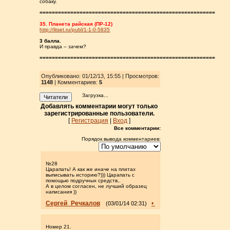
собаку.
=========================================================
35. Планета райская (ПР-12)
http://litset.ru/publ/1-1-0-5835
3 балла.
И правда – зачем?
=========================================================
Опубликовано: 01/12/13, 15:55 | Просмотров
:
1148
| Комментариев:
5
Загрузка...
Читатели
Добавлять комментарии могут только
зарегистрированные пользователи.
[
Регистрация
|
Вход
]
Все комментарии:
Порядок вывода комментариев:
№28
Царапать! А как же иначе на плитах
выписывать историю?))) Царапать с
помощью подручных средств,.
А в целом согласен, не лучший образец
написания ))
Сергей_Речкалов
•
(03/01/14 02:31)
Номер 21.