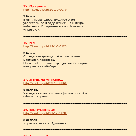
15. Юродивый
http://litset.ru/publ/16-1-0-6070
3 балла.
Бунин, право слово, писал об этом
убедительнее и задушевнее – в «Птицах
небесных». И Лермонтов – в «Нищем» и
«Пророке».
=========================================================
16. Рэп
http://litset.ru/publ/19-1-0-6123
2 балла.
Солнце ням крокодил. А потом он ням
Бармалея. Чесслова.
Привет «Титанику» – правда, тот бездарно
напоролся на айсберг.
=========================================================
17. Истина где-то рядом...
http://litset.ru/publ/29-1-0-6068
8 баллов.
Чуть-чуть не хватило метафоричности. А в
общем – хорошо.
=========================================================
18. Планета Milky-25
http://litset.ru/publ/21-1-0-5839
8 баллов.
Хорошая планета. Душевная.
=========================================================