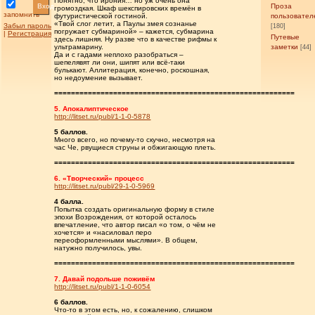
Понятно, что ирония… но уж очень она
Вход
Проза
громоздкая. Шкаф шекспировских времён в
запомнить
футуристической гостиной.
пользовател
«Твой слог летит, а Паулы змея сознанье
Забыл пароль
[180]
погружает субмариной» – кажется, субмарина
|
Регистрация
Путевые
здесь лишняя. Ну разве что в качестве рифмы к
ультрамарину.
заметки
[44]
Да и с гадами неплохо разобраться –
шепелявят ли они, шипят или всё-таки
булькают. Аллитерация, конечно, роскошная,
но недоумение вызывает.
=========================================================
5. Апокалиптическое
http://litset.ru/publ/1-1-0-5878
5 баллов.
Много всего, но почему-то скучно, несмотря на
час Че, рвущиеся струны и обжигающую плеть.
=========================================================
6. «Творческий» процесс
http://litset.ru/publ/29-1-0-5969
4 балла.
Попытка создать оригинальную форму в стиле
эпохи Возрождения, от которой осталось
впечатление, что автор писал «о том, о чём не
хочется» и «насиловал перо
переоформленными мыслями». В общем,
натужно получилось, увы.
=========================================================
7. Давай подольше поживём
http://litset.ru/publ/1-1-0-6054
6 баллов.
Что-то в этом есть, но, к сожалению, слишком