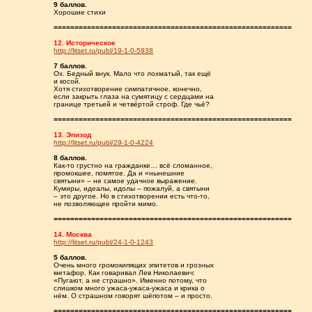
9 баллов.
Хорошие стихи
=========================================================
12. Историческое
http://litset.ru/publ/19-1-0-5938
7 баллов.
Ох. Бедный внук. Мало что лохматый, так ещё
и косой.
Хотя стихотворение симпатичное, конечно,
если закрыть глаза на сумятицу с сердцами на
границе третьей и четвёртой строф. Где чьё?
=========================================================
13. Эпизод
http://litset.ru/publ/29-1-0-4224
8 баллов.
Как-то грустно на гражданке… всё сломанное,
промокшее, помятое. Да и «нынешние
святыни» – не самое удачное выражение.
Кумиры, идеалы, идолы – пожалуй, а святыни
– это другое. Но в стихотворении есть что-то,
не позволяющее пройти мимо.
=========================================================
14. Москва
http://litset.ru/publ/24-1-0-1243
5 баллов.
Очень много громокипящих эпитетов и грозных
метафор. Как говаривал Лев Николаевич:
«Пугают, а не страшно». Именно потому, что
слишком много ужаса-ужаса-ужаса и крика о
нём. О страшном говорят шёпотом – и просто.
=========================================================