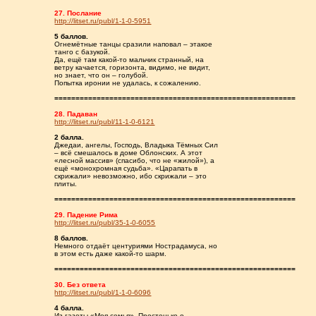
27. Послание
http://litset.ru/publ/1-1-0-5951
5 баллов.
Огнемётные танцы сразили наповал – этакое
танго с базукой.
Да, ещё там какой-то мальчик странный, на
ветру качается, горизонта, видимо, не видит,
но знает, что он – голубой.
Попытка иронии не удалась, к сожалению.
=========================================================
28. Падаван
http://litset.ru/publ/11-1-0-6121
2 балла.
Джедаи, ангелы, Господь, Владыка Тёмных Сил
– всё смешалось в доме Облонских. А этот
«лесной массив» (спасибо, что не «жилой»), а
ещё «монохромная судьба». «Царапать в
скрижали» невозможно, ибо скрижали – это
плиты.
=========================================================
29. Падение Рима
http://litset.ru/publ/35-1-0-6055
8 баллов.
Немного отдаёт центуриями Нострадамуса, но
в этом есть даже какой-то шарм.
=========================================================
30. Без ответа
http://litset.ru/publ/1-1-0-6096
4 балла.
Из газеты «Моя семья». Простенько о