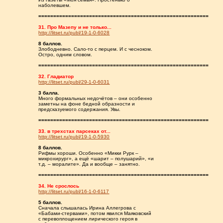
наболевшем.
=========================================================
31. Про Мазепу и не только...
http://litset.ru/publ/19-1-0-6028
8 баллов.
Злободневно. Сало-то с перцем. И с чесноком.
Остро, одним словом.
=========================================================
32. Гладиатор
http://litset.ru/publ/29-1-0-6031
3 балла.
Много формальных недочётов – они особенно
заметны на фоне бедной образности и
предсказуемого содержания. Увы.
=========================================================
33. в трехстах парсеках от...
http://litset.ru/publ/19-1-0-5930
8 баллов.
Рифмы хороши. Особенно «Микки Рурк –
микрохирург», а ещё «шарит – полушарий», «и
т.д. – моралите». Да и вообще – занятно.
=========================================================
34. Не срослось
http://litset.ru/publ/16-1-0-6117
5 баллов.
Сначала слышалась Ирина Аллегрова с
«Бабами-стервами», потом явился Маяковский
с перевоплощением лирического героя в